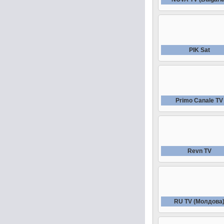
PIK Sat
Primo Canale TV
Revn TV
RU TV (Молдова