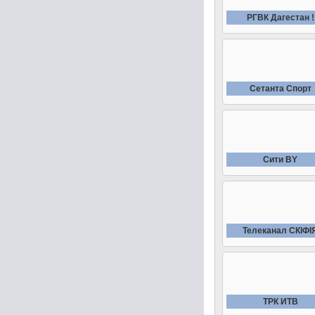
РГВК Дагестан !
Сетанта Спорт
Сити BY
Телеканал СКIФI
ТРК ИТВ