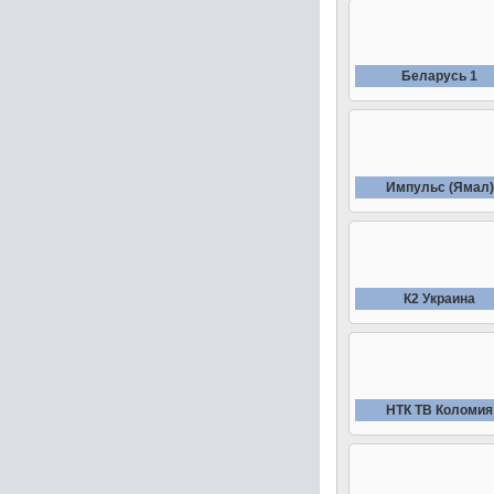
Беларусь 1
Импульс (Ямал)
К2 Украина
НТК ТВ Коломия