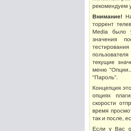
рекомендуем у
Внимание!
На
торрент теле
Media было 
значения по
тестирован
пользователя
текущие знач
меню "Опции..
"Пароль".
Концепция это
опциях плаг
скорости отп
время просмот
так и после, 
Если у Вас о