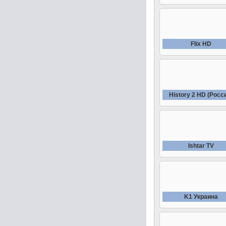
Fliх HD
History 2 HD (Росс
Ishtar TV
K1 Украина