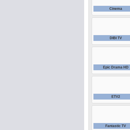
Cinema
DIBI TV
Epic Drama HD
ETV2
Fantastic TV