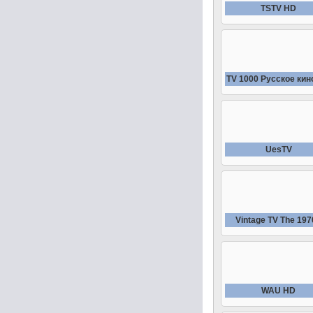
TSTV HD
TV 1000 Русское кин
UesTV
Vintage TV The 197
WAU HD