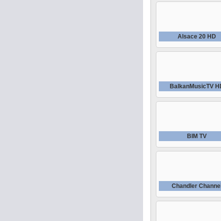
Alsace 20 HD
BalkanMusicTV H
BIM TV
Chandler Channe