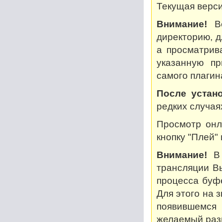
Текущая версия
Внимание!
Во
директорию, дл
а просматрив
указанную пр
самого плагин
После устано
редких случая
Просмотр онл
кнопку "Плей"
Внимание!
В 
трансляции В
процесса буф
Для этого на 
появившемся
желаемый разм