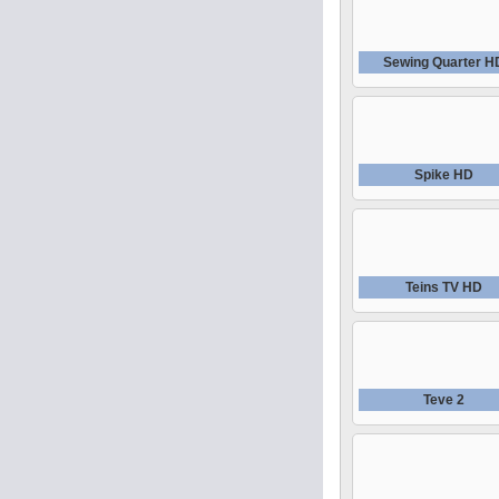
Sewing Quarter H
Spike HD
Teins TV HD
Teve 2