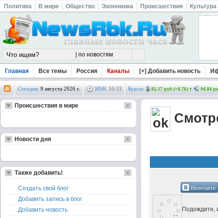
Политика
В мире
Общество
Экономика
Происшествия
Культура
Главная
Все темы
Россия
Каналы
[+] Добавить новость
И
Сегодня:
9 августа 2026 г.
MSK
10
:
53
Курсы:
82.17 руб (+0.76)
94.84 ру
Происшествия в мире
Смотре
Новости дня
Также добавить!
Вконтакте
Создать свой блог
Добавить запись в блог
Подождите, и
Добавить новость