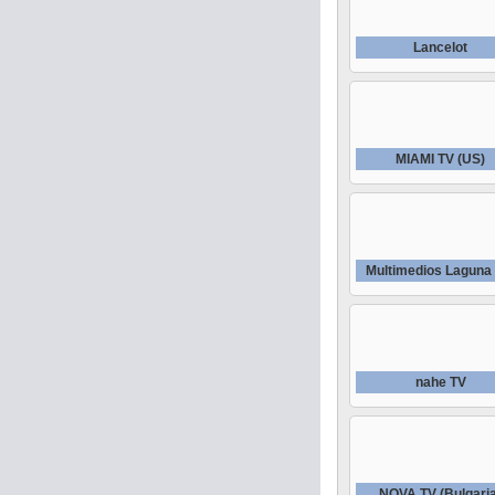
Lancelot
MIAMI TV (US)
Multimedios Laguna
nahe TV
NOVA TV (Bulgari