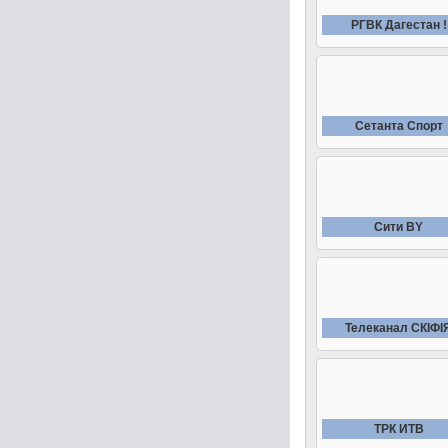
РГВК Дагестан !
Сетанта Спорт
Сити BY
Телеканал СКIФI
ТРК ИТВ