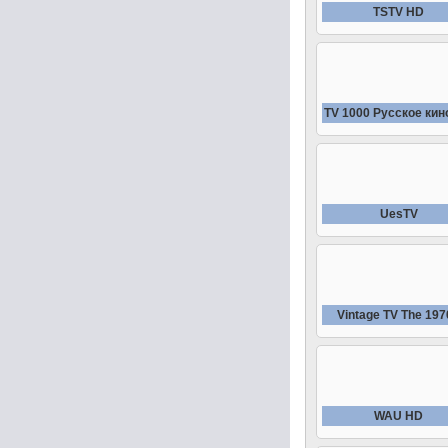
TSTV HD
TV 1000 Русское кин
UesTV
Vintage TV The 197
WAU HD