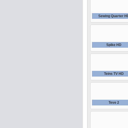
Sewing Quarter H
Spike HD
Teins TV HD
Teve 2