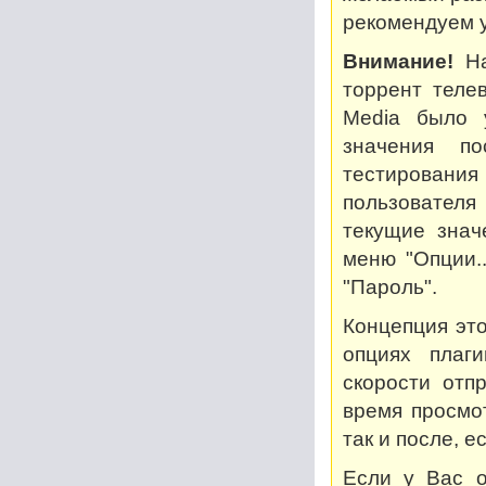
рекомендуем у
Внимание!
На
торрент теле
Media было 
значения по
тестирован
пользователя
текущие знач
меню "Опции..
"Пароль".
Концепция это
опциях плаг
скорости отп
время просмот
так и после, 
Если у Вас о