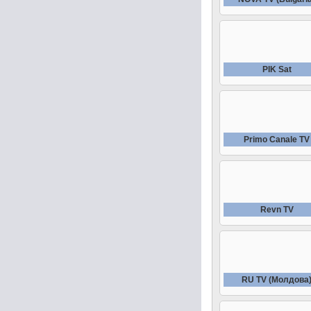
PIK Sat
Primo Canale TV
Revn TV
RU TV (Молдова