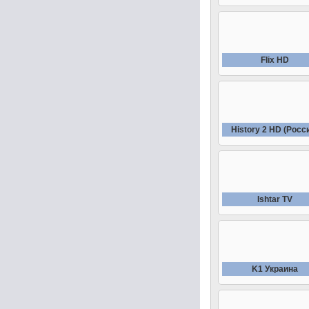
Fliх HD
History 2 HD (Росс
Ishtar TV
K1 Украина