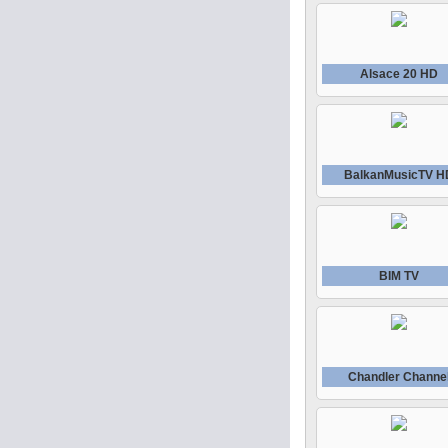
Alsace 20 HD
BalkanMusicTV H
BIM TV
Chandler Channe