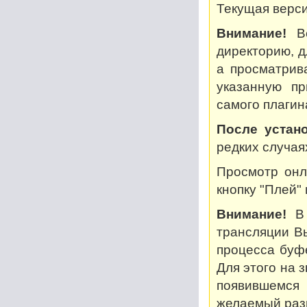
Текущая версия
Внимание!
Во
директорию, дл
а просматрив
указанную пр
самого плагин
После устано
редких случая
Просмотр онл
кнопку "Плей"
Внимание!
В 
трансляции В
процесса буф
Для этого на 
появившемся
желаемый разм