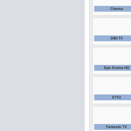
Cinema
DIBI TV
Epic Drama HD
ETV2
Fantastic TV