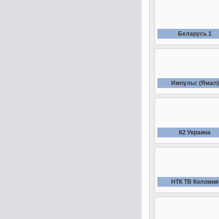
Беларусь 1
Импульс (Ямал)
К2 Украина
НТК ТВ Коломия