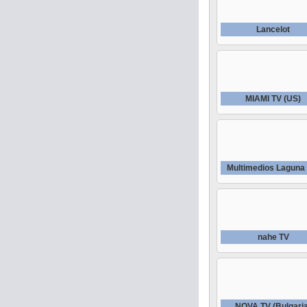
Lancelot
MIAMI TV (US)
Multimedios Laguna
nahe TV
NOVA TV (Bulgari