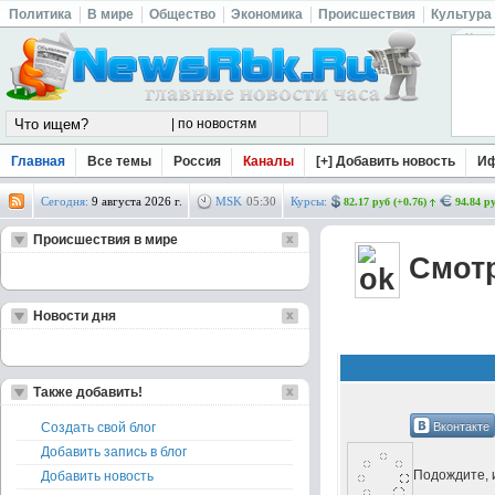
Политика
В мире
Общество
Экономика
Происшествия
Культура
Главная
Все темы
Россия
Каналы
[+] Добавить новость
И
Сегодня:
9 августа 2026 г.
MSK
05
:
30
Курсы:
82.17 руб (+0.76)
94.84 ру
Происшествия в мире
Смотр
Новости дня
Также добавить!
Вконтакте
Создать свой блог
Добавить запись в блог
Подождите, и
Добавить новость