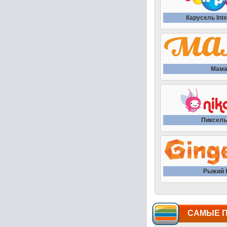
Карусель Inte
Мам
Пиксель
Рыжий 
САМЫЕ 