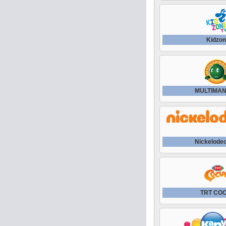
Kidzo
MULTIMAN
Nickelode
TRT CO