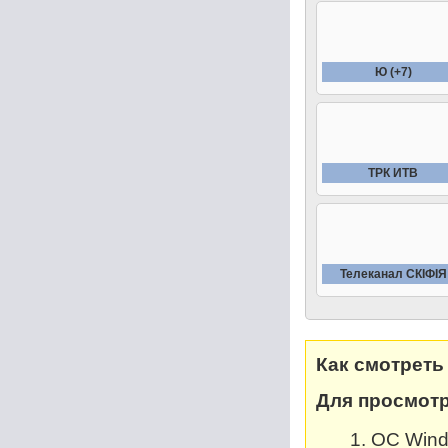
Ю (+7)
ТРК ИТВ
Телеканал СКIФIЯ
Как смотреть
Для просмотр
OC Windo