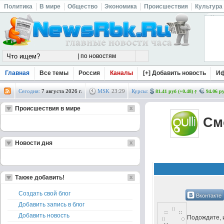
Политика
В мире
Общество
Экономика
Происшествия
Культура
Главная
Все темы
Россия
Каналы
[+] Добавить новость
И
Сегодня:
7 августа 2026 г.
MSK
23
:
29
Курсы:
81.41 руб (+0.48)
94.06 ру
Происшествия в мире
Смо
Новости дня
Также добавить!
Создать свой блог
Вконтакте
Добавить запись в блог
Добавить новость
Подождите, и