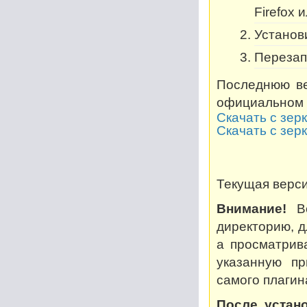
Firefox 
Установи
Перезап
Последнюю ве
официальном 
Скачать с зер
Скачать с зер
Текущая версия
Внимание!
Во
директорию, дл
а просматрив
указанную пр
самого плагин
После устано