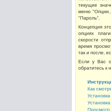
текущие знач
меню "Опции..
"Пароль".
Концепция это
опциях плаг
скорости отп
время просмот
так и после, 
Если у Вас о
обратитесь к 
Инструкц
Как смотр
Установка 
Установка
Просмотр 