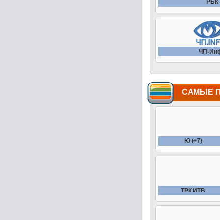
РБК
ЧП-Ин
САМЫЕ 
Ю (+7)
ТРК ИТВ