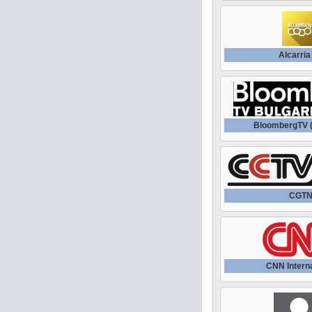
Alcarria
BloombergTV (
CGT
CNN Interna