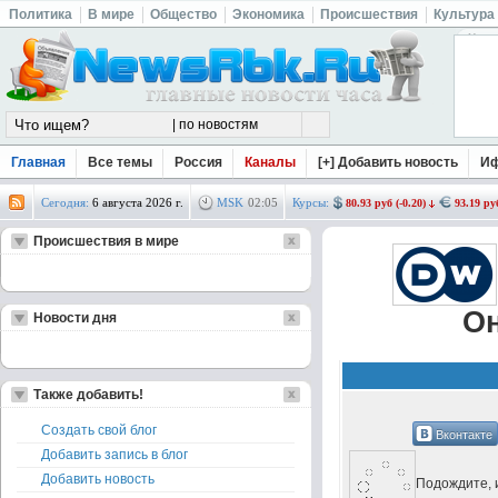
Политика
В мире
Общество
Экономика
Происшествия
Культура
Главная
Все темы
Россия
Каналы
[+] Добавить новость
И
Сегодня:
6 августа 2026 г.
MSK
02
:
05
Курсы:
80.93 руб (-0.20)
93.19 руб
Происшествия в мире
Он
Новости дня
Также добавить!
Создать свой блог
Вконтакте
Добавить запись в блог
Добавить новость
Подождите, и