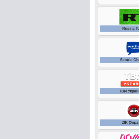
Russia T
Seattle Ch
TBN Украи
ZIK (Укра