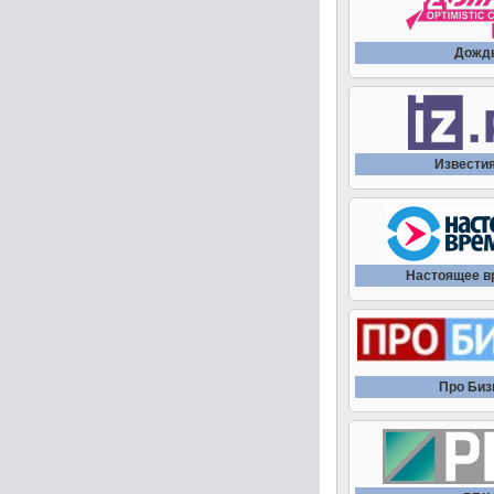
Дожд
Извести
Настоящее в
Про Биз