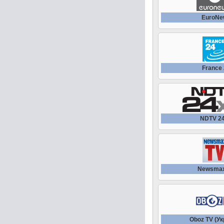
EuroNe
France
NDTV 2
Newsmax
Oboz TV (Ук