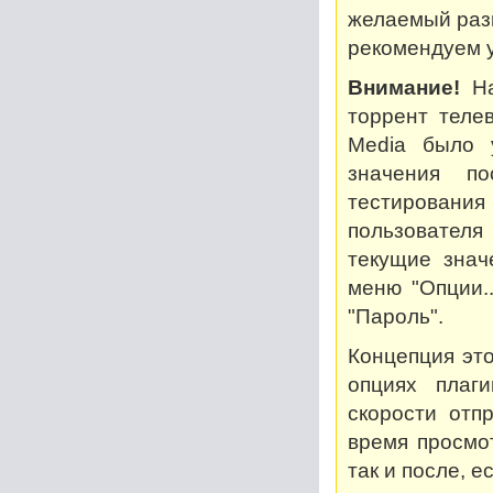
желаемый разм
рекомендуем у
Внимание!
На
торрент теле
Media было 
значения по
тестирован
пользователя
текущие знач
меню "Опции..
"Пароль".
Концепция это
опциях плаг
скорости отп
время просмот
так и после, 