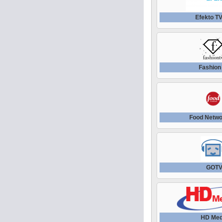
Efekto T
Fashion
Food Netw
GOT
HD Med