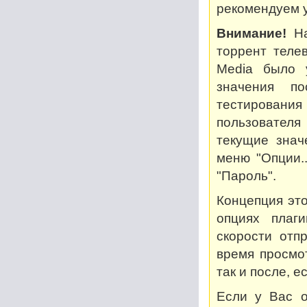
рекомендуем у
Внимание!
На
торрент теле
Media было 
значения по
тестирован
пользователя
текущие знач
меню "Опции..
"Пароль".
Концепция это
опциях плаг
скорости отп
время просмот
так и после, 
Если у Вас о