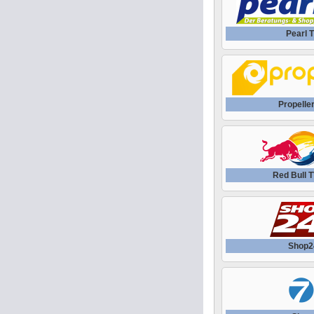
Pearl 
Propelle
Red Bull 
Shop2