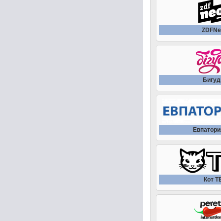
ZDFNe
Бигуд
Евпатори
Кот Т