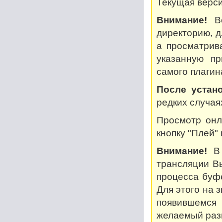
Текущая версия
Внимание!
Во
директорию, дл
а просматрив
указанную пр
самого плагин
После устано
редких случая
Просмотр онл
кнопку "Плей"
Внимание!
В 
трансляции В
процесса буф
Для этого на 
появившемся
желаемый разм