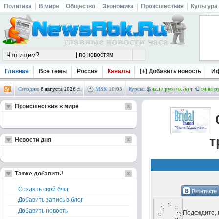
Политика
В мире
Общество
Экономика
Происшествия
Культура
Главная
Все темы
Россия
Каналы
[+] Добавить новость
И
Сегодня:
8 августа 2026 г.
MSK
10
:
03
Курсы:
82.17 руб (+0.76)
94.84 ру
Происшествия в мире
С
т
Новости дня
Также добавить!
Создать свой блог
Вконтакте
Добавить запись в блог
Добавить новость
Подождите, и