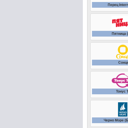
Перец Intern
Пятница (
Сонц
Тонус 
Черно Море (