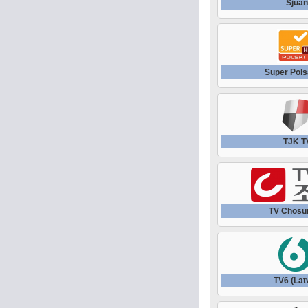
Sjua
Super Pol
TJK T
TV Chosu
TV6 (Lat