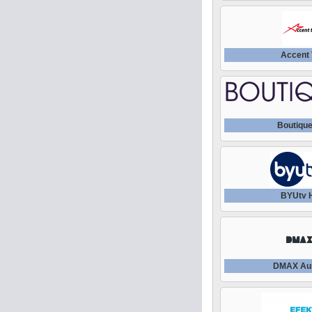
Accent
Boutiqu
BYUtv 
DMAX Aus