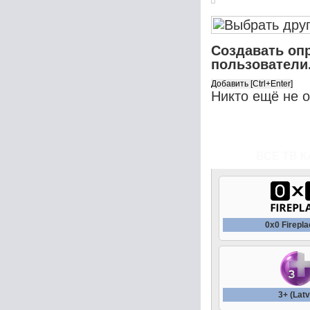
Создавать оп
пользователи
Никто ещё не 
ВСЕ ТВ К
0x0 Firepl
3+ (Latv