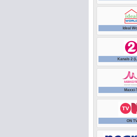
Ideal Wo
Kanals 2 (L
Maxxi-
ON T