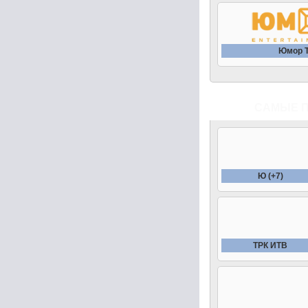
Юмор 
САМЫЕ 
Ю (+7)
ТРК ИТВ