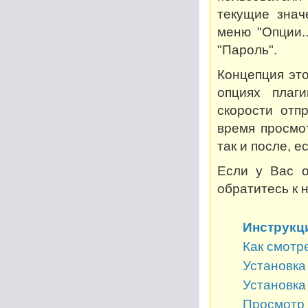
текущие знач
меню "Опции..
"Пароль".
Концепция это
опциях плаг
скорости отп
время просмот
так и после, 
Если у Вас о
обратитесь к 
Инструкц
Как смотр
Установка 
Установка
Просмотр 