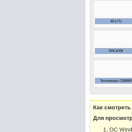
Ю (+7)
ТРК ИТВ
Телеканал СКIФIЯ
Как смотреть
Для просмотр
OC Windo