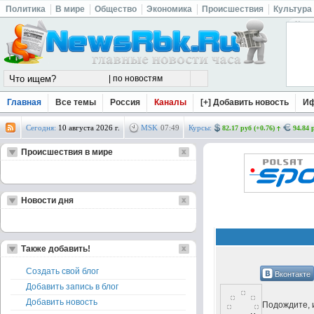
Политика
В мире
Общество
Экономика
Происшествия
Культура
Главная
Все темы
Россия
Каналы
[+] Добавить новость
И
Сегодня:
10 августа 2026 г.
MSK
07
:
49
Курсы:
82.17 руб (+0.76)
94.84 
Происшествия в мире
Новости дня
Также добавить!
Создать свой блог
Вконтакте
Добавить запись в блог
Добавить новость
Подождите, и