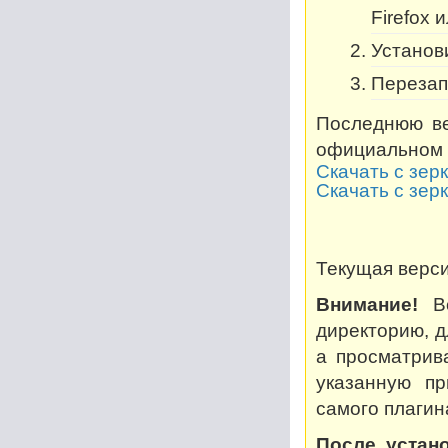
Firefox 
Установи
Перезап
Последнюю ве
официальном 
Скачать с зер
Скачать с зер
Текущая версия
Внимание!
Во
директорию, дл
а просматрив
указанную пр
самого плагин
После устано