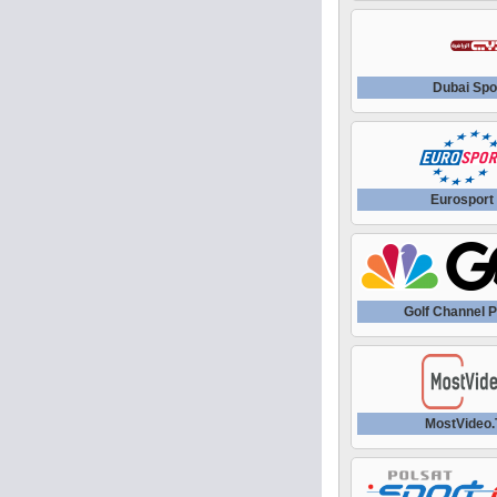
Dubai Spo
Eurosport
Golf Channel 
MostVideo