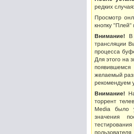
редких случая
Просмотр онл
кнопку "Плей"
Внимание!
В 
трансляции В
процесса буф
Для этого на 
появившемся
желаемый разм
рекомендуем у
Внимание!
На
торрент теле
Media было 
значения по
тестирован
пользователя