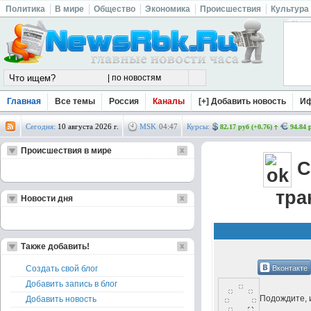
Политика
В мире
Общество
Экономика
Происшествия
Культура
Главная
Все темы
Россия
Каналы
[+] Добавить новость
И
Сегодня:
10 августа 2026 г.
MSK
04
:
47
Курсы:
82.17 руб (+0.76)
94.84 
Происшествия в мире
С
тра
Новости дня
Также добавить!
Вконтакте
Создать свой блог
Добавить запись в блог
Подождите, и
Добавить новость