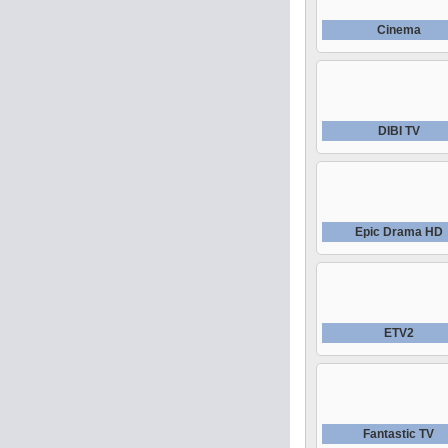
Cinema
DIBI TV
Epic Drama HD
ETV2
Fantastic TV