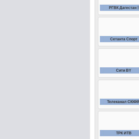
РГВК Дагестан !
Сетанта Спорт
Сити BY
Телеканал СКIФI
ТРК ИТВ