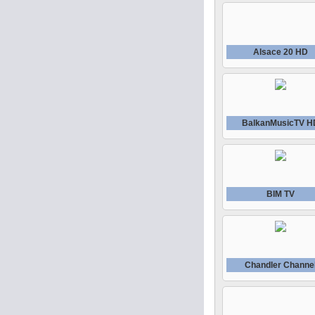
Alsace 20 HD
BalkanMusicTV H
BIM TV
Chandler Channe