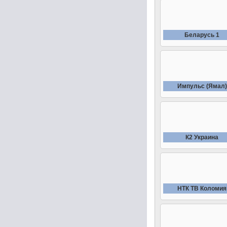
Беларусь 1
Импульс (Ямал)
К2 Украина
НТК ТВ Коломия