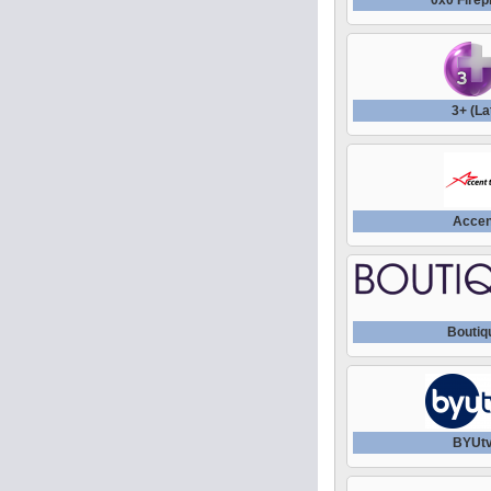
0x0 Fire
3+ (La
Accen
Boutiq
BYUt