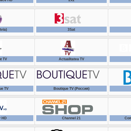
place HD
2x2
tvia)
3Sat
t TV
Actualitatea TV
ue TV
Boutique TV (Россия)
v HD
Channel 21
Com