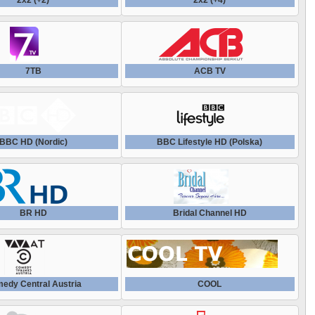
2x2 (+2)
2x2 (+4)
Ратник ТВ HD
Tapesh TV HD
РЖД ТВ HD
Tava ATV
7ТВ
ACB TV
Россия К
The Jewellery Channel
Россия К (+4)
TJK TV
BBC HD (Nordic)
BBC Lifestyle HD (Polska)
Рубль ТВ
Top Shop
Сделано в Кузбассе
TRiCK
BR HD
Bridal Channel HD
Синергия ТВ
TV 4 HD (Polska)
Славянскiй МIРЪ HD
edy Central Austria
TV Chosun HD
COOL
Совершенно секретно