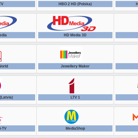
TV
HBO 2 HD (Polska)
H
edia
HD Media 3D
World
Jewellery Maker
(Latvia)
LTV 1
i-TV
MediaShop