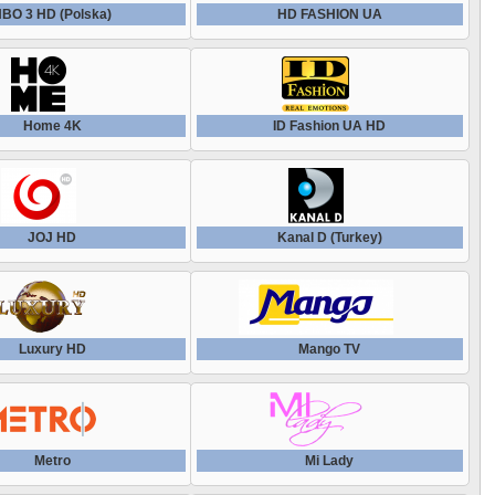
Успех ТВ
BO 3 HD (Polska)
HD FASHION UA
Zoom TV
Фауна (Украина)
Анекдот ТВ
Эврика
Home 4K
ID Fashion UA HD
Бигуди
Эко-ТВ
Витрина ТВ
JOJ HD
Kanal D (Turkey)
Домашний International
Домашний магазин
Luxury HD
Mango TV
Евпатория ТВ
Живи
Metro
Mi Lady