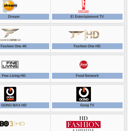
TV JOJ HD
ТВ ТУР HD
Dream
E! Entertainment TV
TV Mall
Твой Дом
TV5 Monde
Теледом HD
Fashion One 4K
Fashion One HD
TV6 (Latvia)
Телекафе
TVP Rozrywka
Телепутешествия
Fine Living HD
Food Network
World Fashion
Терра
World Fashion Channel HD (Россия)
Тномер
GONG MAX HD
Gong TV
ZDFNeo
Усадьба ТВ
Zoom