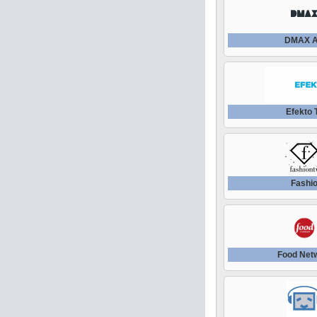
DMAX A
Efekto
Fashi
Food Net