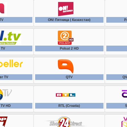
TV
ON! Пятница ( Казахстан)
P
 TV
Polsat 2 HD
er TV
QTV
QV
l TV HD
RTL (Croatia)
S