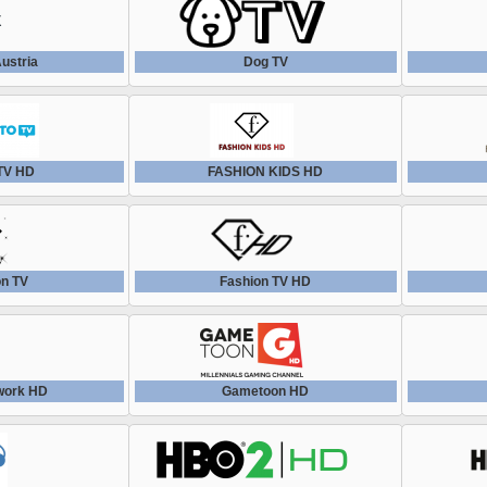
ustria
Dog TV
 TV HD
FASHION KIDS HD
on TV
Fashion TV HD
work HD
Gametoon HD