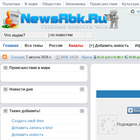
Политика
В мире
Общество
Экономика
Происшествия
Культура
Главная
Все темы
Россия
Каналы
[+] Добавить новость
И
Сегодня:
7 августа 2026 г.
MSK
19
:
20
Курсы:
81.41 руб (+0.48)
94.06 ру
Происшествия в мире
Новости дня
Вко
Также добавить!
Создать свой блог
Подождите, и
Добавить запись в блог
Добавить новость