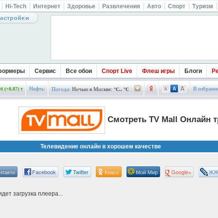
Hi-Tech
Интернет
Здоровье
Развлечения
Авто
Спорт
Туризм
формеры
Сервис
Все обои
Спорт Live
Флеш игры
Блоги
Р
Нефть:
В избранн
б (+0.87)
Погода:
Ночью в Москве:
°C.. °C
Смотреть TV Mall Онлайн 
Телевидение онлайн в хорошем качестве
нтакте
Facebook
Twitter
Класс
Мой Мир
Google+
Ж
дет загрузка плеера...