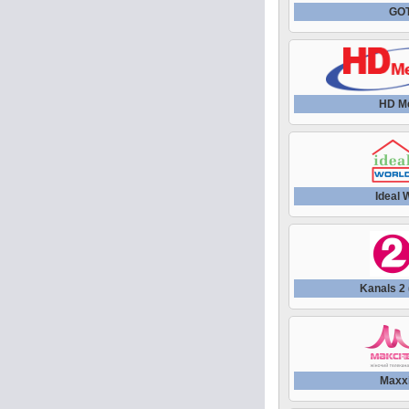
GO
HD M
Ideal 
Kanals 2 
Maxx