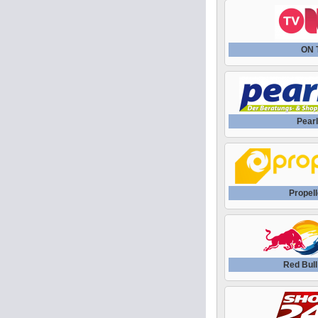
ON 
Pearl
Propell
Red Bul