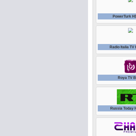
PowerTurk H
Radio Italia T
Roya TV 
Russia Today