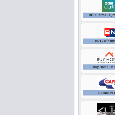
BBC Earth HD (P
BNTV (Bosni
Buy Home TV 
Capital TV