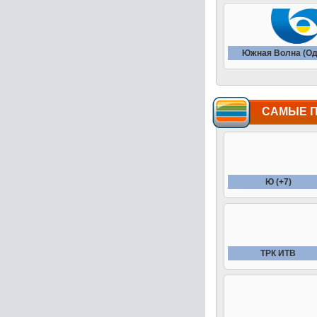
Южная Волна (Од
САМЫЕ 
Ю (+7)
ТРК ИТВ