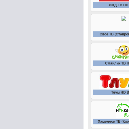
РЖД ТВ HD
Своё ТВ (Ставро
Смайлик ТВ 
Тлум HD 
Хамелеон ТВ (Кир