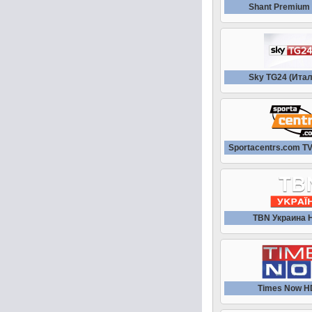
Shant Premium
Sky TG24 (Ита
Sportacentrs.com TV
TBN Украина 
Times Now H