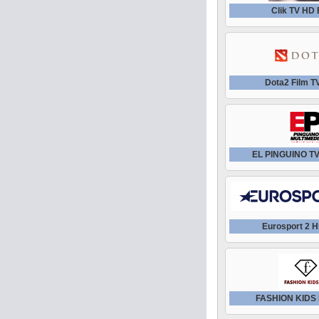
Clik TV HD
Dota2 Film 
EL PINGUINO T
Eurosport 2 
FASHION KIDS