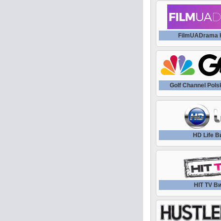
FilmUADrama 
Golf Channel Pol
HD Life 
HIT TV В