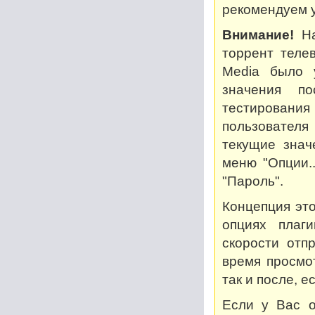
рекомендуем у
Внимание!
На
торрент теле
Media было 
значения по
тестирован
пользователя
текущие знач
меню "Опции..
"Пароль".
Концепция это
опциях плаг
скорости отп
время просмот
так и после, 
Если у Вас о