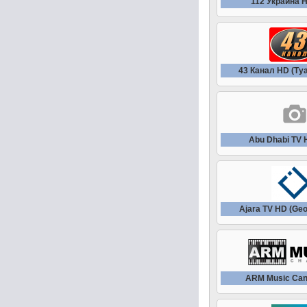
112 Украина 
43 Канал HD (Ту
Abu Dhabi TV
Ajara TV HD (Geo
ARM Music Can