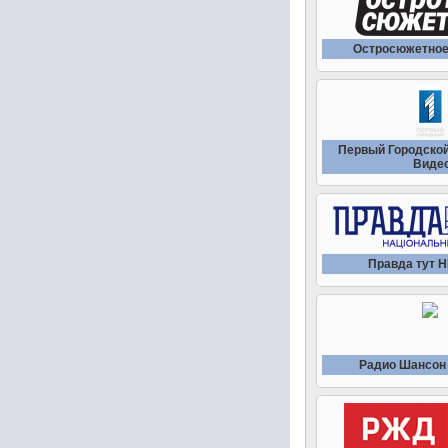
Остросюжетное
Первый Городской
Виде
Правда тут 
Радио Шансон