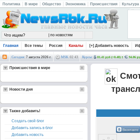
Политика
В мире
Общество
Экономика
Происшествия
Культура
Главная
Все темы
Россия
Каналы
[+] Добавить новость
И
Сегодня:
7 августа 2026 г.
MSK
02
:
43
Курсы:
81.41 руб (+0.48)
94.06 ру
Происшествия в мире
Смот
трансл
Новости дня
Также добавить!
Создать свой блог
Добавить запись в блог
Вконтакте
Добавить новость