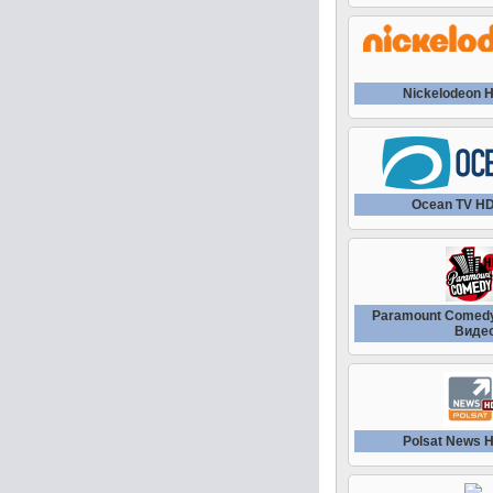
Nickelodeon 
Ocean TV H
Paramount Comedy
Виде
Polsat News 