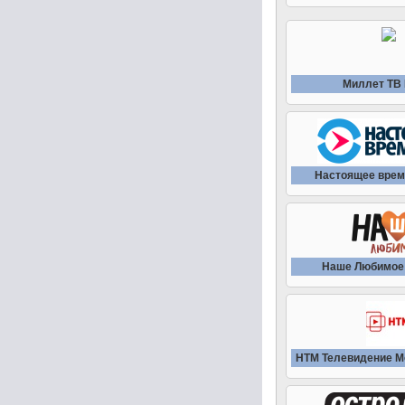
Миллет ТВ
Настоящее врем
Наше Любимое
НТМ Телевидение М