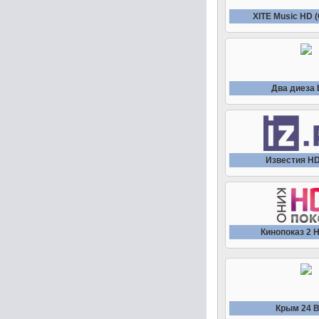
XITE Music HD 
Два диеза
Известия H
Кинопоказ 2 
Крым 24 