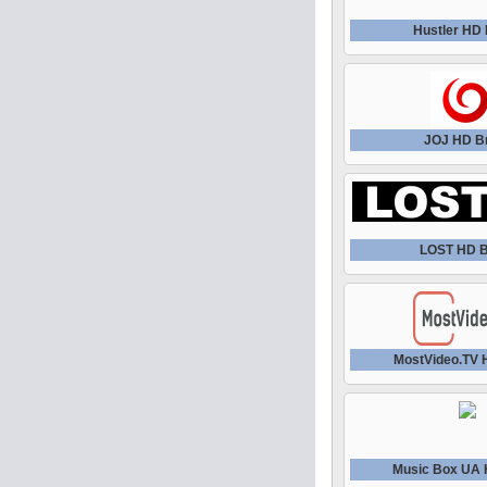
Hustler HD
JOJ HD В
LOST HD 
MostVideo.TV
Music Box UA