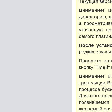
Текущая версия
Внимание!
Во
директорию, дл
а просматрив
указанную пр
самого плагин
После устано
редких случая
Просмотр онл
кнопку "Плей"
Внимание!
В 
трансляции В
процесса буф
Для этого на 
появившемся
желаемый разм