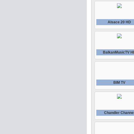
Alsace 20 HD
BalkanMusicTV H
BIM TV
Chandler Channe