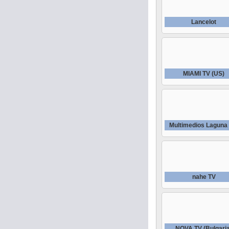
Lancelot
MIAMI TV (US)
Multimedios Laguna
nahe TV
NOVA TV (Bulgari