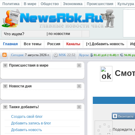
Политика
В мире
Общество
Экономика
Происшествия
Культура
Главная
Все темы
Россия
Каналы
[+] Добавить новость
И
Сегодня:
7 августа 2026 г.
MSK
22
:
52
Курсы:
81.41 руб (+0.48)
94.06 ру
Происшествия в мире
Смот
Новости дня
Также добавить!
Вконтакте
Создать свой блог
Добавить запись в блог
Подождите, и
Добавить новость