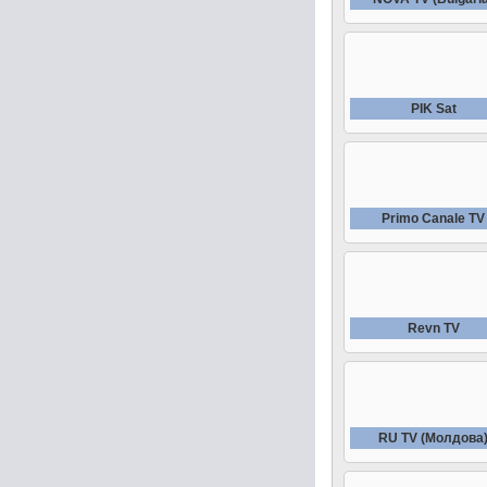
PIK Sat
Primo Canale TV
Revn TV
RU TV (Молдова