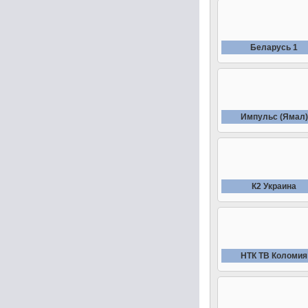
Беларусь 1
Импульс (Ямал)
К2 Украина
НТК ТВ Коломия