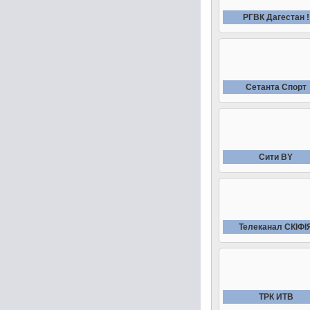
РГВК Дагестан !
Сетанта Спорт
Сити BY
Телеканал СКIФI
ТРК ИТВ