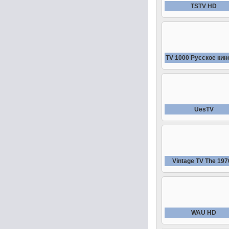
TSTV HD
TV 1000 Русское кин
UesTV
Vintage TV The 197
WAU HD