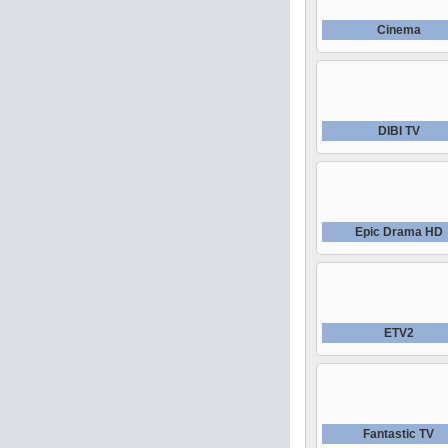
Cinema
DIBI TV
Epic Drama HD
ETV2
Fantastic TV