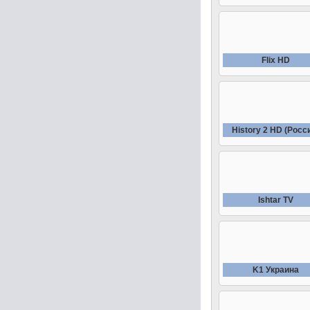
Fliх HD
History 2 HD (Росс
Ishtar TV
K1 Украина