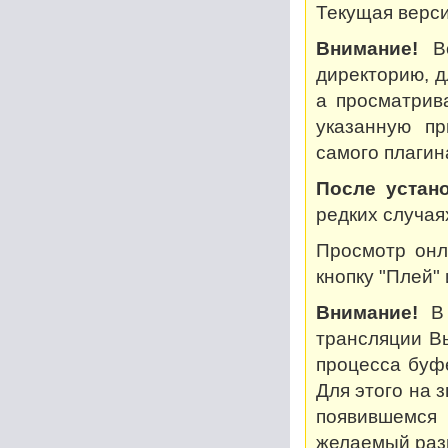
Текущая версия
Внимание!
Во
директорию, дл
а просматрив
указанную пр
самого плагин
После устано
редких случая
Просмотр онл
кнопку "Плей"
Внимание!
В 
трансляции В
процесса буф
Для этого на 
появившемся
желаемый разм