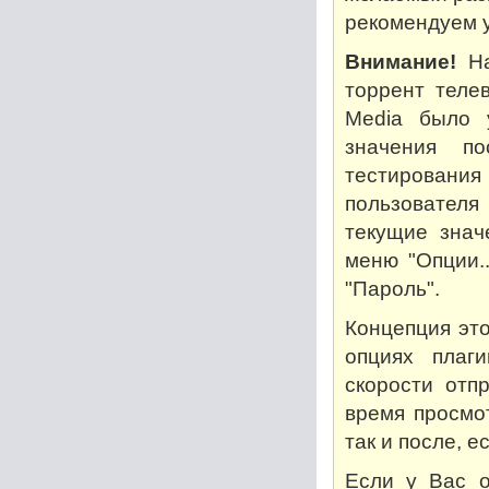
рекомендуем у
Внимание!
На
торрент теле
Media было 
значения по
тестирован
пользователя
текущие знач
меню "Опции..
"Пароль".
Концепция это
опциях плаг
скорости отп
время просмот
так и после, 
Если у Вас о