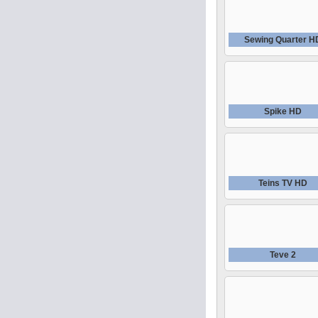
Sewing Quarter H
Spike HD
Teins TV HD
Teve 2