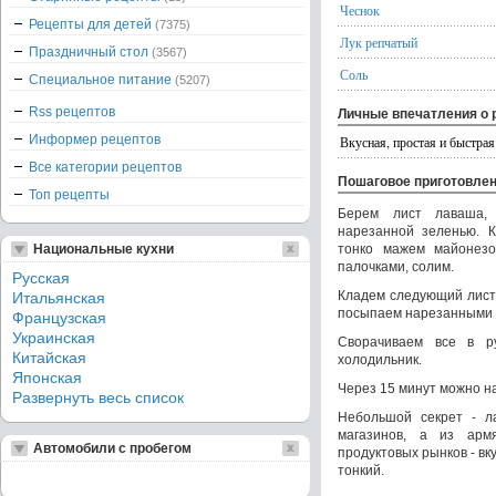
Чеснок
Рецепты для детей
(7375)
Лук репчатый
Праздничный стол
(3567)
Соль
Специальное питание
(5207)
Rss рецептов
Личные впечатления о 
Информер рецептов
Вкусная, простая и быстрая
Все категории рецептов
Пошаговое приготовле
Топ рецепты
Берем лист лаваша,
нарезанной зеленью. 
Национальные кухни
тонко мажем майонез
палочками, солим.
Русская
Кладем следующий лист
Итальянская
посыпаем нарезанными 
Французская
Украинская
Сворачиваем все в р
Китайская
холодильник.
Японская
Через 15 минут можно на
Развернуть весь список
Небольшой секрет - л
магазинов, а из арм
Автомобили с пробегом
продуктовых рынков - вк
тонкий.