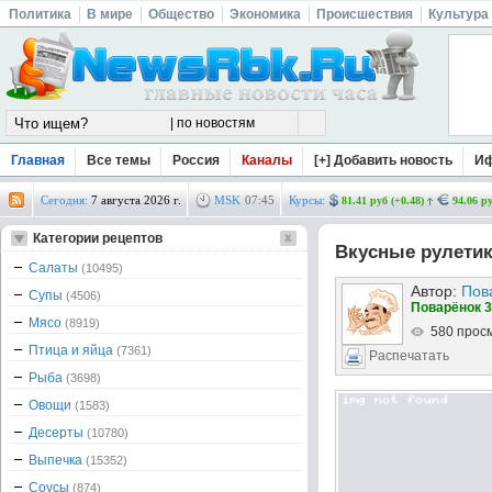
Политика
В мире
Общество
Экономика
Происшествия
Культура
Главная
Все темы
Россия
Каналы
[+] Добавить новость
И
Сегодня:
7 августа 2026 г.
MSK
07
:
46
Курсы:
81.41 руб (+0.48)
94.06 ру
Категории рецептов
Вкусные рулети
Салаты
(10495)
Автор:
Пов
Супы
(4506)
Поварёнок 3
Мясо
(8919)
580 прос
Птица и яйца
(7361)
Распечатать
Рыба
(3698)
Овощи
(1583)
Десерты
(10780)
Выпечка
(15352)
Соусы
(874)