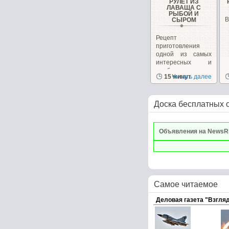
РУЛЕТ ИЗ
ЛАВАША С
РЫБОЙ И
В
СЫРОМ
Рецепт
приготовления
одной из самых
интересных и
необычных
15 минут
Читать далее
закусок, которую...
Доска бесплатных 
Объявления на NewsR
Самое читаемое