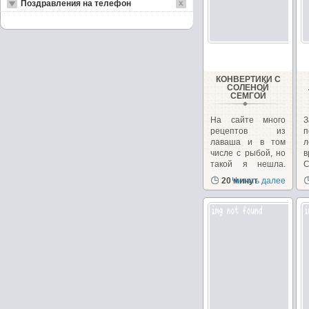
Поздравления на телефон
КОНВЕРТИКИ С
СОЛЕНОЙ
СЕМГОЙ
На сайте много
З
рецептов из
п
лаваша и в том
л
числе с рыбой, но
такой я нешла.
Готовлю...
о
20 минут
Читать далее