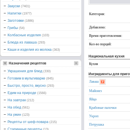
Закуски
(7401)
Напитки
Категория:
(1977)
Заготовки
(1886)
Добавлено:
Грибы
(54)
Колбасные изделия
Время приготовления:
(103)
Блюда из лаваша
(293)
Кол-во порций:
Каши и изделия из молока
(363)
Национальная кухня
Назначения рецептов
Кухня
Украшения для блюд
(330)
Ингридиенты для приг
Готовим в мультиварке
(845)
Лаваш
Быстро, просто, вкусно
(293)
Майонез
Едим на природе
(1566)
Яйцо
На завтрак
(212)
Крабовые палочки
На обед
(561)
На ужин
(123)
Укроп
Рецепты от шеф-повара
(215)
Петрушка
Старинные рецепты
(13)