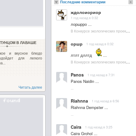
Последние комментарии
ждолоиориор
1 год назад в 0:32
лоршрро ...
В Конкурсе экологических проектов в Подмосковье активно участвовала молодежь :: NewsRbk.ru...
 ТУНЦОМ В ЛАВАШЕ
оршр
1 год назад в 0:32
гкое и вкусное блюдо
лтлт дллтд
...
одойдет для легкого
В Конкурсе экологических проектов в Подмосковье активно участвовала молодежь :: NewsRbk.ru...
а...
Panos
1 год назад в 7:31
Panos Naidin ...
Читать далее
...
Riahnna
1 год назад в 6:56
Riahnna Dempster ...
...
Caira
1 год назад в 3:25
Caira Grohol ...