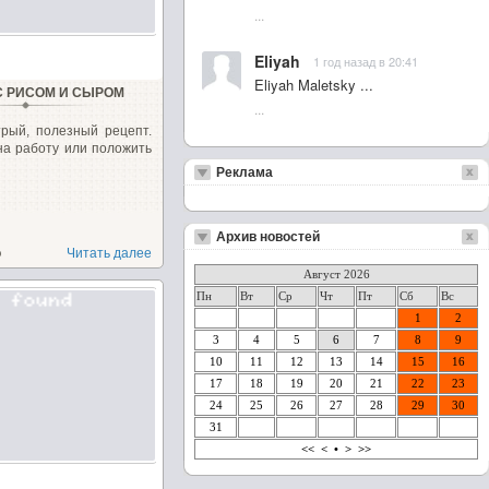
...
Eliyah
1 год назад в 20:41
Eliyah Maletsky ...
С РИСОМ И СЫРОМ
...
рый, полезный рецепт.
на работу или положить
Реклама
Архив новостей
о
Читать далее
Август 2026
Пн
Вт
Ср
Чт
Пт
Сб
Вс
1
2
3
4
5
6
7
8
9
10
11
12
13
14
15
16
17
18
19
20
21
22
23
24
25
26
27
28
29
30
31
<<
<
•
>
>>