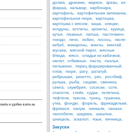
долма,
драники,
жаркое,
зразы,
из
фарша,
кальмар,
карбонара,
картофель,
картофельная запеканка,
картофельное пюре,
картошка,
картошка с мясом,
каша,
клецки,
колдуны,
котлеты,
крокеты,
курица,
кутья,
лазанья,
лапша,
ласточкино
гнездо,
лечо,
лобио,
лосось,
люля-
кебаб,
макароны,
манты,
минтай,
мусака,
мясной пирог,
мясные
блюда,
мясо,
оладьи из кабачков,
омлет,
отбивные,
паста,
паэлья,
пельмени,
перец фаршированный,
плов,
пюре,
рагу,
рататуй,
ребрышки,
ризотто,
рис,
ростбиф,
рулька,
рыба,
сациви,
свинина,
семга,
скумбрия,
сосиски,
соте,
спагетти,
стейк,
судак,
телятина,
тефтели,
треска,
тунец,
тушенка,
утка,
фондю,
форель,
фрикадельки,
овить и удобно взять на
фрикасе,
ханум,
хинкали,
чанахи,
чахохбили,
шаурма,
шашлык,
шницель,
эскалоп,
язык,
яичница,
Закуски