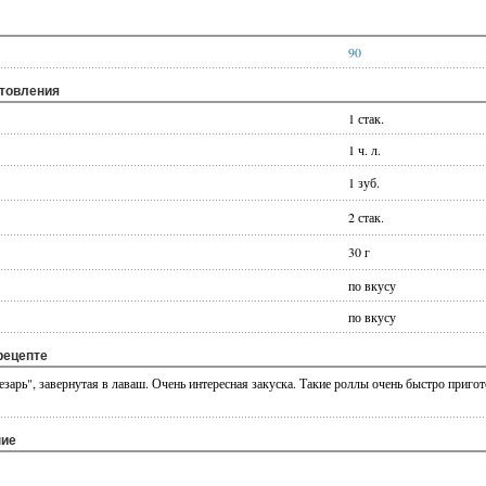
90
отовления
1 стак.
1 ч. л.
1 зуб.
2 стак.
30 г
по вкусу
по вкусу
рецепте
езарь", завернутая в лаваш. Очень интересная закуска. Такие роллы очень быстро пригот
ние