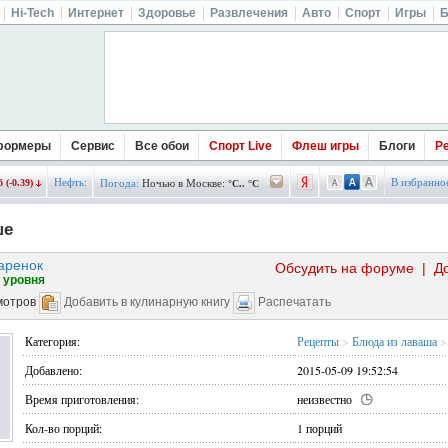
Hi-Tech
Интернет
Здоровье
Развлечения
Авто
Спорт
Игры
Б
формеры
Сервис
Все обои
Спорт Live
Флеш игры
Блоги
Р
Нефть:
В избранно
 (-0.39)
Погода:
Ночью в Москве:
°C.. °C
ше
аренок
Обсудить на форуме
|
Д
 уровня
мотров
Добавить в кулинарную книгу
Распечатать
Категория:
Рецепты
>
Блюда из лаваша
>
Добавлено:
2015-05-09 19:52:54
Время приготовления:
неизвестно
Кол-во порций:
1 порций