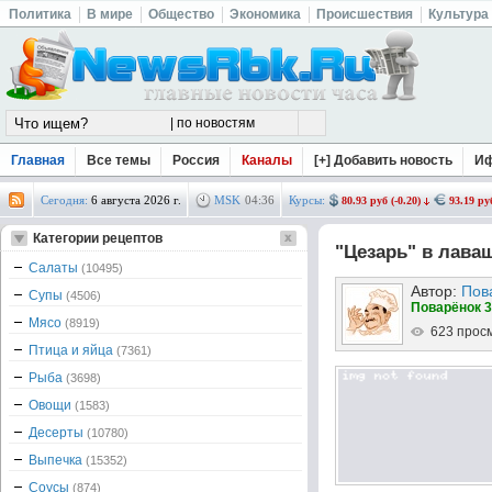
Политика
В мире
Общество
Экономика
Происшествия
Культура
Главная
Все темы
Россия
Каналы
[+] Добавить новость
И
Сегодня:
6 августа 2026 г.
MSK
04
:
36
Курсы:
80.93 руб (-0.20)
93.19 руб
Категории рецептов
"Цезарь" в лава
Салаты
(10495)
Автор:
Пов
Супы
(4506)
Поварёнок 3
Мясо
(8919)
623 прос
Птица и яйца
(7361)
Рыба
(3698)
Овощи
(1583)
Десерты
(10780)
Выпечка
(15352)
Соусы
(874)