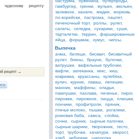
бастурма,
буженина,
бутерброды,
чудесному рецепту:
гамбургер,
гренки,
жульен,
жюльен,
заливное,
канапе,
мидии,
морковь
по-корейски,
пастрома,
паштет,
печеночный торт,
роллы,
рулет,
салаты,
селедка,
сухарики,
суши,
тарталетки,
террин,
фаршированные
яйца,
форшмак,
хумус,
чипсы,
Выпечка
ачма,
беляши,
бисквит,
бисквитный
рулет,
блины,
брауни,
булочки,
ватрушки,
вафельные трубочки,
вафли,
запеканка,
кекс,
киш,
й рецепт →
коврижка,
круассаны,
кулебяка,
кулич,
курник,
лаваш,
лепешки,
ЖЖ
манник,
маффины,
оладьи,
пампушки,
пахлава,
печенье,
пирог,
пирожки,
пирожное,
пицца,
плюшки,
пончики,
профитроли,
пряник,
птичье молоко,
пышки,
рогалики,
ромовая баба,
самса,
слойка,
сочни,
сырник,
сырные палочки,
сырные шарики,
творожник,
тесто,
торт,
трубочки,
хачапури,
хворост,
хлеб,
чебуреки,
шарлотка,