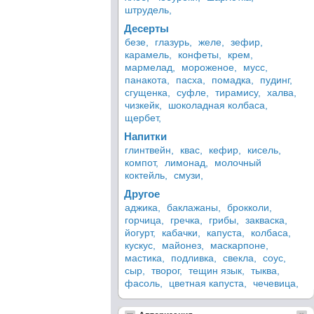
штрудель,
Десерты
безе,
глазурь,
желе,
зефир,
карамель,
конфеты,
крем,
мармелад,
мороженое,
мусс,
панакота,
пасха,
помадка,
пудинг,
сгущенка,
суфле,
тирамису,
халва,
чизкейк,
шоколадная колбаса,
щербет,
Напитки
глинтвейн,
квас,
кефир,
кисель,
компот,
лимонад,
молочный
коктейль,
смузи,
Другое
аджика,
баклажаны,
брокколи,
горчица,
гречка,
грибы,
закваска,
йогурт,
кабачки,
капуста,
колбаса,
кускус,
майонез,
маскарпоне,
мастика,
подливка,
свекла,
соус,
сыр,
творог,
тещин язык,
тыква,
фасоль,
цветная капуста,
чечевица,