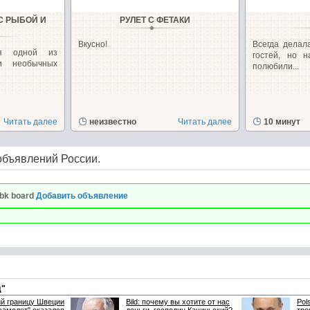
С РЫБОЙ И
РУЛЕТ С ФЕТАКИ
Вкусно!
Всегда делал
ия одной из
гостей, но 
и необычных
полюбили...
Читать далее
неизвестно
Читать далее
10 минут
объявлений России.
bk board
Добавить объявление