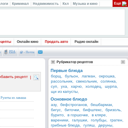
Ещё
логи
Криминал
Недвижимость
Кхл
Музыка и кино
ецепты
Онлайн кино
Продать авто
Радио онлайн
PDA
е
@
- Почта
Рубрикатор рецептов
Первые блюда
борщ,
бульон,
лагман,
окрошка,
обавить рецепт
|
рассольник,
свекольник,
солянка,
суп,
уха,
харчо,
холодец,
шурпа,
щи из капусты,
Рулеты из лаваша
Основное блюдо
азу,
бефстроганов,
бешбармак,
бигус,
биточки,
бифштекс,
бризоль,
бурито,
в горшочке,
в кляре,
вареники,
галушки,
голубцы,
гратен,
грибные блюда,
гуляш,
деруны,