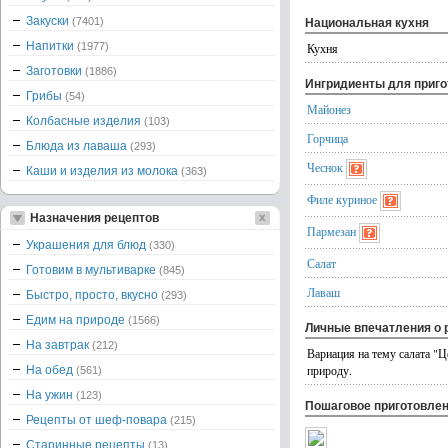
Закуски
(7401)
Национальная кухня
Напитки
(1977)
Кухня
Заготовки
(1886)
Ингридиенты для приг
Грибы
(54)
Майонез
Колбасные изделия
(103)
Горчица
Блюда из лаваша
(293)
Чеснок
Каши и изделия из молока
(363)
Филе куриное
Назначения рецептов
Пармезан
Украшения для блюд
(330)
Салат
Готовим в мультиварке
(845)
Лаваш
Быстро, просто, вкусно
(293)
Едим на природе
(1566)
Личные впечатления о 
На завтрак
(212)
Вариация на тему салата "Ц
природу.
На обед
(561)
На ужин
(123)
Пошаговое приготовле
Рецепты от шеф-повара
(215)
Старинные рецепты
(13)