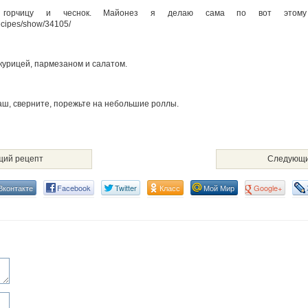
 горчицу и чеснок. Майонез я делаю сама по вот этому 
recipes/show/34105/
урицей, пармезаном и салатом.
аш, сверните, порежьте на небольшие роллы.
ий рецепт
Следующи
Вконтакте
Facebook
Twitter
Класс
Мой Мир
Google+