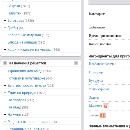
Закуски
(7401)
Напитки
Категория:
(1977)
Заготовки
(1886)
Добавлено:
Грибы
(54)
Колбасные изделия
Время приготовления:
(103)
Блюда из лаваша
(293)
Кол-во порций:
Каши и изделия из молока
(363)
Ингридиенты для приг
Назначения рецептов
Крабовые палочки
Украшения для блюд
(330)
Помидор
Готовим в мультиварке
(845)
Кукуруза
Быстро, просто, вкусно
(293)
Яйцо куриное
Едим на природе
(1566)
Зелень
На завтрак
(212)
Майонез
На обед
(561)
На ужин
Лаваш
(123)
Рецепты от шеф-повара
(215)
Личные впечатления о 
Старинные рецепты
(13)