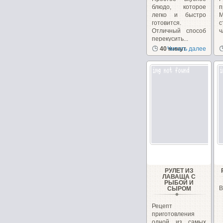
блюдо, которое
п
легко и быстро
М
готовится.
Отличный способ
ч
перекусить...
40 минут
Читать далее
РУЛЕТ ИЗ
ЛАВАША С
РЫБОЙ И
В
СЫРОМ
Рецепт
приготовления
одной из самых