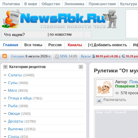
Политика
В мире
Общество
Экономика
Происшествия
Культура
Главная
Все темы
Россия
Каналы
[+] Добавить новость
И
Сегодня:
6 августа 2026 г.
MSK
14
:
09
Курсы:
80.93 руб (-0.20)
93.19 руб
Категории рецептов
Рулетики "От му
Салаты
(10495)
Автор:
Пов
Супы
(4506)
Поварёнок 3
Мясо
(8919)
578 прос
Птица и яйца
(7361)
Распечатать
Рыба
(3698)
Овощи
(1583)
Десерты
(10780)
Выпечка
(15352)
Соусы
(874)