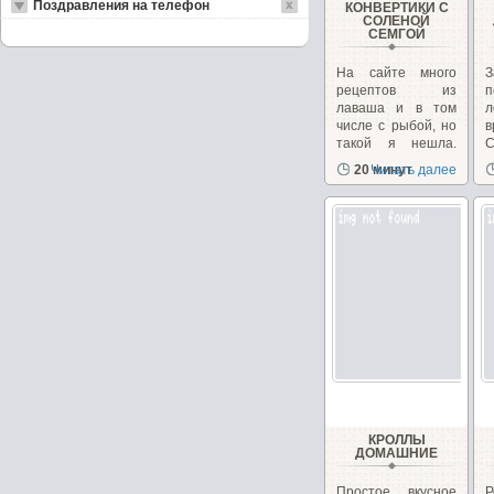
Поздравления на телефон
КОНВЕРТИКИ С
СОЛЕНОЙ
СЕМГОЙ
На сайте много
З
рецептов из
п
лаваша и в том
л
числе с рыбой, но
такой я нешла.
Готовлю...
о
20 минут
Читать далее
КРОЛЛЫ
ДОМАШНИЕ
Простое вкусное