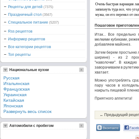
Очень быстрая вариация ла
Рецепты для детей
(7375)
запихнуть туда все, что уго
мужа, он его перенял от св
Праздничный стол
(3567)
Специальное питание
(5207)
Пошаговое приготовле
Rss рецептов
Итак... Всe предельно
Информер рецептов
мелкими кубиками, режем
добавляем майонез.
Все категории рецептов
Затем берем простыню л
Топ рецепты
ширине) - из 2 прос
"наволочки". В каждую 
заворачиваем в рулетики
Национальные кухни
хватает.
Русская
Можно употреблять сраз
Итальянская
пару часов в холодиль
Французская
накрыть пищевой пленко
Украинская
Приятного аппетита!
Китайская
Японская
Развернуть весь список
← Предыдущий реце
Автомобили с пробегом
Вконтакте
Faceb