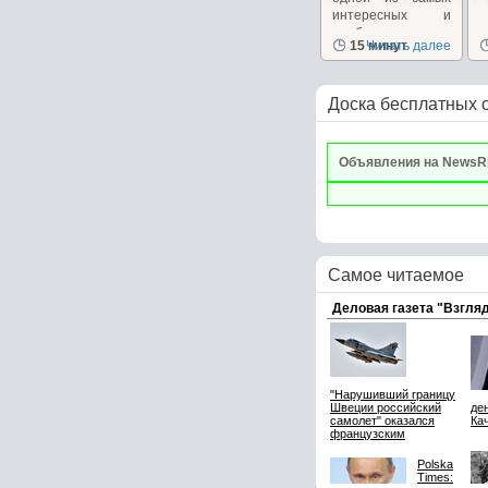
интересных и
необычных
15 минут
Читать далее
закусок, которую...
Доска бесплатных 
Объявления на NewsR
Самое читаемое