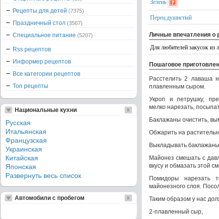
Зелень
Рецепты для детей
(7375)
Перец душистый
Праздничный стол
(3567)
Личные впечатления о 
Специальное питание
(5207)
Для любителей закусок из 
Rss рецептов
Информер рецептов
Пошаговое приготовле
Все категории рецептов
Расстелить 2 лаваша на
Топ рецепты
плавленным сыром.
Укроп и петрушку, пр
мелко нарезать, посыпат
Национальные кухни
Баклажаны очистить, вы
Русская
Итальянская
Обжарить на растительно
Французская
Выкладывать баклажаны 
Украинская
Китайская
Майонез смешать с давл
вкусу и обмазать этой с
Японская
Развернуть весь список
Помидоры нарезать т
майонезного слоя. Посо
Автомобили с пробегом
Таким образом у нас дол
2-плавленный сыр,