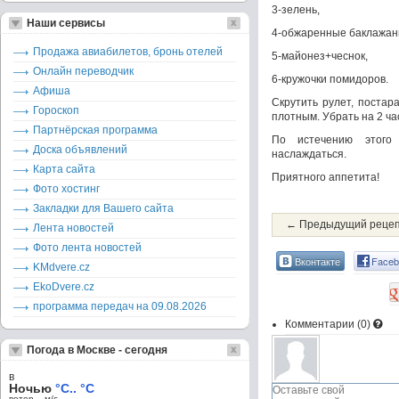
3-зелень,
Наши сервисы
4-обжаренные баклажан
Продажа авиабилетов, бронь отелей
5-майонез+чеснок,
Онлайн переводчик
6-кружочки помидоров.
Афиша
Скрутить рулет, постар
Гороскоп
плотным. Убрать на 2 ча
Партнёрская программа
По истечению этого
Доска объявлений
наслаждаться.
Карта сайта
Приятного аппетита!
Фото хостинг
Закладки для Вашего сайта
← Предыдущий реце
Лента новостей
Фото лента новостей
Вконтакте
Faceb
KMdvere.cz
EkoDvere.cz
программа передач на 09.08.2026
Комментарии (
0
)
Погода в Москве - сегодня
в
Ночью
°C.. °C
ветер – м/c