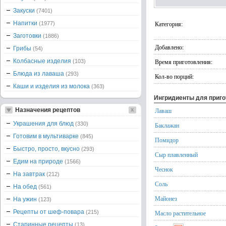
Закуски
(7401)
Напитки
Категория:
(1977)
Заготовки
(1886)
Добавлено:
Грибы
(54)
Колбасные изделия
Время приготовления:
(103)
Блюда из лаваша
(293)
Кол-во порций:
Каши и изделия из молока
(363)
Ингридиенты для приг
Назначения рецептов
Лаваш
Украшения для блюд
(330)
Баклажан
Готовим в мультиварке
(845)
Помидор
Быстро, просто, вкусно
(293)
Сыр плавленный
Едим на природе
(1566)
Чеснок
На завтрак
(212)
Соль
На обед
(561)
Майонез
На ужин
(123)
Рецепты от шеф-повара
(215)
Масло растительное
Старинные рецепты
(13)