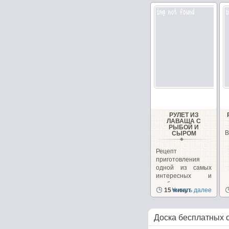
РУЛЕТ ИЗ
ЛАВАША С
РЫБОЙ И
В
СЫРОМ
Рецепт
приготовления
одной из самых
интересных и
необычных
15 минут
Читать далее
закусок, которую...
Доска бесплатных 