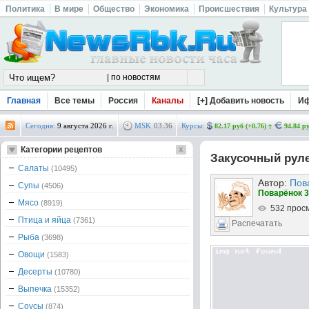
Политика
В мире
Общество
Экономика
Происшествия
Культура
Главная
Все темы
Россия
Каналы
[+] Добавить новость
И
Сегодня:
9 августа 2026 г.
MSK
03
:
36
Курсы:
82.17 руб (+0.76)
94.84 ру
Категории рецептов
Закусочный руле
Салаты
(10495)
Автор:
Пов
Супы
(4506)
Поварёнок 3
Мясо
(8919)
532 прос
Птица и яйца
(7361)
Распечатать
Рыба
(3698)
Овощи
(1583)
Десерты
(10780)
Выпечка
(15352)
Соусы
(874)