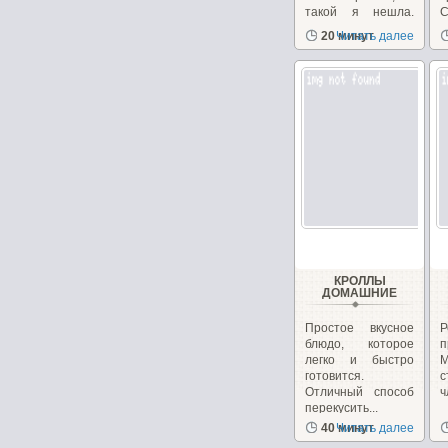
такой я нешла.
Готовлю...
о
20 минут
Читать далее
КРОЛЛЫ
ДОМАШНИЕ
Простое вкусное
блюдо, которое
п
легко и быстро
М
готовится.
Отличный способ
ч
перекусить...
40 минут
Читать далее