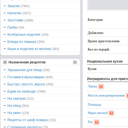
Закуски
(7401)
Напитки
(1977)
Категория:
Заготовки
(1886)
Грибы
(54)
Добавлено:
Колбасные изделия
(103)
Время приготовления:
Блюда из лаваша
(293)
Каши и изделия из молока
Кол-во порций:
(363)
Национальная кухня
Назначения рецептов
Кухня
Украшения для блюд
(330)
Готовим в мультиварке
(845)
Ингридиенты для приг
Быстро, просто, вкусно
(293)
Лаваш
Едим на природе
(1566)
Фасоль консервированная
На завтрак
(212)
Помидор
На обед
(561)
Фарш мясной
На ужин
(123)
Рецепты от шеф-повара
(215)
Рис
Старинные рецепты
(13)