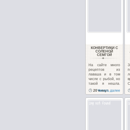
КОНВЕРТИКИ С
СОЛЕНОЙ
СЕМГОЙ
На сайте много
З
рецептов из
п
лаваша и в том
л
числе с рыбой, но
такой я нешла.
Готовлю...
о
20 минут
Читать далее