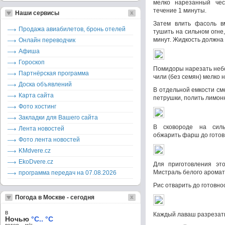
мелко нарезанный чес
течение 1 минуты.
Наши сервисы
Затем влить фасоль вм
Продажа авиабилетов, бронь отелей
тушить на сильном огне
минут. Жидкость должна
Онлайн переводчик
Афиша
Гороскоп
Помидоры нарезать небо
Партнёрская программа
чили (без семян) мелко 
Доска объявлений
В отдельной емкости сме
Карта сайта
петрушки, полить лимон
Фото хостинг
Закладки для Вашего сайта
В сковороде на силь
Лента новостей
обжарить фарш до готовн
Фото лента новостей
KMdvere.cz
EkoDvere.cz
Для приготовления эт
Мистраль белого ароматн
программа передач на 07.08.2026
Рис отварить до готовно
Погода в Москве - сегодня
в
Каждый лаваш разрезать 
Ночью
°C.. °C
ветер – м/c