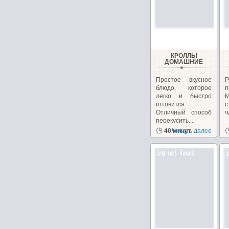
КРОЛЛЫ
ДОМАШНИЕ
Простое вкусное
блюдо, которое
п
легко и быстро
М
готовится.
Отличный способ
ч
перекусить...
40 минут
Читать далее