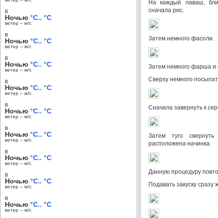
На каждый лаваш, бли
сначала рис.
в
Ночью
°C.. °C
ветер – м/c
в
Затем немного фасоли.
Ночью
°C.. °C
ветер – м/c
в
Ночью
°C.. °C
Затем немного фарша и 
ветер – м/c
Сверху немного посыпат
в
Ночью
°C.. °C
ветер – м/c
в
Сначала завернуть к се
Ночью
°C.. °C
ветер – м/c
в
Ночью
°C.. °C
Затем туго свернуть
ветер – м/c
расположена начинка.
в
Ночью
°C.. °C
ветер – м/c
Данную процедуру повто
в
Ночью
°C.. °C
Подавать закуску сразу ж
ветер – м/c
в
Ночью
°C.. °C
ветер – м/c