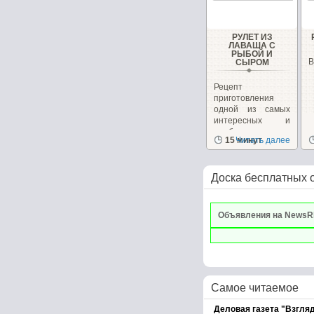
РУЛЕТ ИЗ
ЛАВАША С
РЫБОЙ И
В
СЫРОМ
Рецепт
приготовления
одной из самых
интересных и
необычных
15 минут
Читать далее
закусок, которую...
Доска бесплатных 
Объявления на NewsR
Самое читаемое