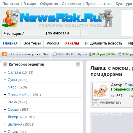
Политика
В мире
Общество
Экономика
Происшествия
Культура
Главная
Все темы
Россия
Каналы
[+] Добавить новость
И
Сегодня:
7 августа 2026 г.
MSK
05
:
49
Курсы:
81.41 руб (+0.48)
94.06 ру
Категории рецептов
Лаваш с мясом, 
Салаты
(10495)
помидорами
Супы
(4506)
Автор:
Пов
Мясо
(8919)
Поварёнок 3
Птица и яйца
(7361)
567 прос
Рыба
(3698)
Распечатать
Овощи
(1583)
Десерты
(10780)
Выпечка
(15352)
Соусы
(874)