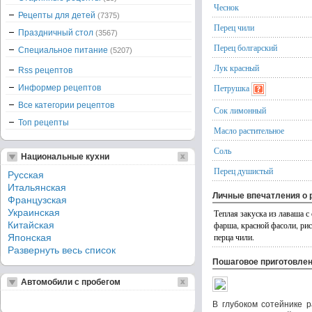
Чеснок
Рецепты для детей
(7375)
Перец чили
Праздничный стол
(3567)
Перец болгарский
Специальное питание
(5207)
Лук красный
Rss рецептов
Петрушка
Информер рецептов
Все категории рецептов
Сок лимонный
Топ рецепты
Масло растительное
Соль
Национальные кухни
Перец душистый
Русская
Итальянская
Личные впечатления о 
Французская
Украинская
Теплая закуска из лаваша с
Китайская
фарша, красной фасоли, рис
перца чили.
Японская
Развернуть весь список
Пошаговое приготовле
Автомобили с пробегом
В глубоком сотейнике р