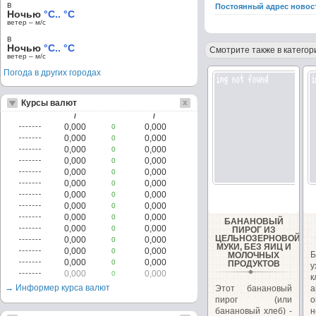
в
Постоянный адрес новос
Ночью
°C.. °C
ветер – м/c
в
Ночью
°C.. °C
Смотрите также в категор
ветер – м/c
Погода в других городах
Курсы валют
/
/
0,000
0,000
0
0,000
0,000
0
0,000
0,000
0
0,000
0,000
0
0,000
0,000
0
0,000
0,000
0
0,000
0,000
0
0,000
0,000
0
0,000
0,000
0
БАНАНОВЫЙ
0,000
0,000
0
ПИРОГ ИЗ
ЦЕЛЬНОЗЕРНОВОЙ
0,000
0,000
0
МУКИ, БЕЗ ЯИЦ И
0,000
0,000
0
Б
МОЛОЧНЫХ
0,000
0,000
0
ПРОДУКТОВ
у
0,000
0,000
0
→ Информер курса валют
Этот банановый
а
пирог (или
о
банановый хлеб) -
н