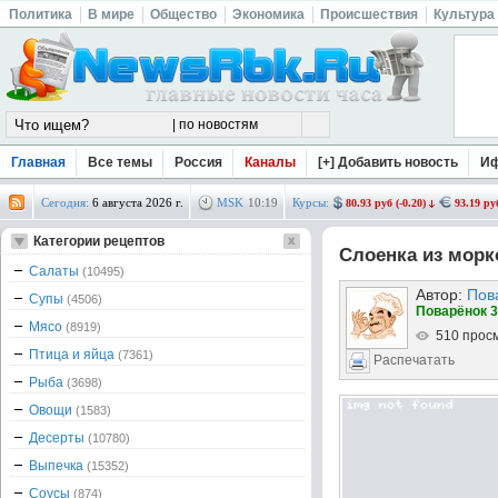
Политика
В мире
Общество
Экономика
Происшествия
Культура
Главная
Все темы
Россия
Каналы
[+] Добавить новость
И
Сегодня:
6 августа 2026 г.
MSK
10
:
19
Курсы:
80.93 руб (-0.20)
93.19 руб
Категории рецептов
Слоeнка из морк
Салаты
(10495)
Автор:
Пов
Супы
(4506)
Поварёнок 3
Мясо
(8919)
510 прос
Птица и яйца
(7361)
Распечатать
Рыба
(3698)
Овощи
(1583)
Десерты
(10780)
Выпечка
(15352)
Соусы
(874)