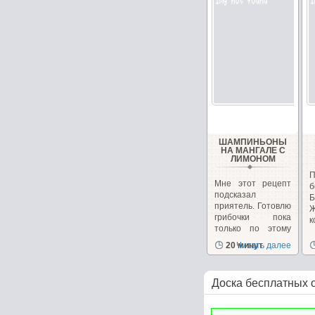
ШАМПИНЬОНЫ
НА МАНГАЛЕ С
ЛИМОНОМ
Мне этот рецепт
б
подсказал
Б
приятель. Готовлю
грибочки пока
к
только по этому
рецепту...
20 минут
Читать далее
Доска бесплатных 