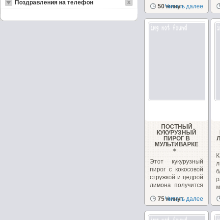
Поздравления на телефон
довольно
50 минут
Читать далее
популярный
десерт в Индии....
ПОСТНЫЙ
КУКУРУЗНЫЙ
ПИРОГ В
МУЛЬТИВАРКЕ
Этот кукурузный
л
пирог с кокосовой
б
стружкой и цедрой
р
лимона получится
м
в меру...
в
75 минут
Читать далее