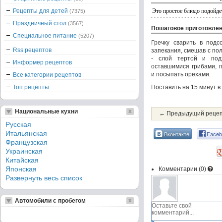
Это простое блюдо подойдет
Рецепты для детей
(7375)
Праздничный стол
(3567)
Пошаговое приготовле
Специальное питание
(5207)
Гречку сварить в под
Rss рецептов
запекания, смешав с по
- слой тертой и под
Информер рецептов
оставшимися грибами, 
и посыпать орехами.
Все категории рецептов
Топ рецепты
Поставить на 15 минут в
Национальные кухни
← Предыдущий реце
Русская
Итальянская
Вконтакте
Faceb
Французская
Украинская
Китайская
Японская
Комментарии (
0
)
Развернуть весь список
Автомобили с пробегом