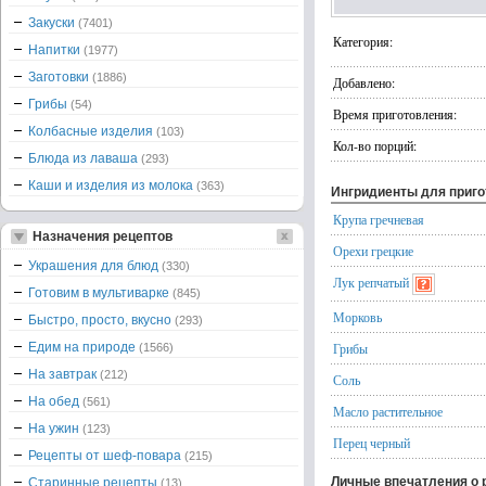
Закуски
(7401)
Категория:
Напитки
(1977)
Заготовки
(1886)
Добавлено:
Грибы
(54)
Время приготовления:
Колбасные изделия
(103)
Кол-во порций:
Блюда из лаваша
(293)
Каши и изделия из молока
(363)
Ингридиенты для приг
Крупа гречневая
Назначения рецептов
Орехи грецкие
Украшения для блюд
(330)
Лук репчатый
Готовим в мультиварке
(845)
Морковь
Быстро, просто, вкусно
(293)
Едим на природе
Грибы
(1566)
На завтрак
(212)
Соль
На обед
(561)
Масло растительное
На ужин
(123)
Перец черный
Рецепты от шеф-повара
(215)
Личные впечатления о 
Старинные рецепты
(13)