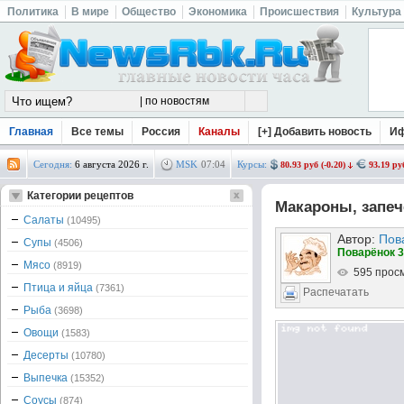
Политика
В мире
Общество
Экономика
Происшествия
Культура
Главная
Все темы
Россия
Каналы
[+] Добавить новость
И
Сегодня:
6 августа 2026 г.
MSK
07
:
04
Курсы:
80.93 руб (-0.20)
93.19 руб
Категории рецептов
Макароны, запе
Салаты
(10495)
Автор:
Пов
Супы
(4506)
Поварёнок 3
Мясо
(8919)
595 прос
Птица и яйца
(7361)
Распечатать
Рыба
(3698)
Овощи
(1583)
Десерты
(10780)
Выпечка
(15352)
Соусы
(874)