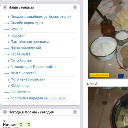
Наши сервисы
Продажа авиабилетов, бронь отелей
Онлайн переводчик
Афиша
Гороскоп
Партнёрская программа
Доска объявлений
Карта сайта
Фото хостинг
Закладки для Вашего сайта
Лента новостей
Фото лента новостей
Шаг 2.
KMdvere.cz
EkoDvere.cz
программа передач на 06.08.2026
Погода в Москве - сегодня
в
Ночью
°C.. °C
ветер – м/c