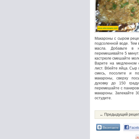
Макароны с сыром реце
подсоленной воде. Тем 
масла. Добавьте в 
перемешивайте 5 минут.
кастрюле смешайте моло
Варите на медленном о
лист. Вбейте яйца. Сыр 
смесь, посолите и п
макароны, сверху пос
духовку до 150 град
перемешайте с паниров
макароны. Запекайте 3
остудите.
← Предыдущий реце
Вконтакте
Faceb