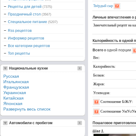
Твёрдый сыр
Рецепты для детей
(7375)
Праздничный стол
(3567)
Личные впечатления о 
Специальное питание
(5207)
Замечательный рецепт на ка
Rss рецептов
Информер рецептов
Калорийность в одной 
Все категории рецептов
Всего
в одной порции
Топ рецепты
Вес:
Калорийность:
Национальные кухни
Белков:
Русская
Итальянская
Жиров:
Французская
Украинская
Углеводов:
Китайская
Соотношение Б/Ж/У:
Японская
Развернуть весь список
Соотношение Ун/Ус/Ув
Автомобили с пробегом
Пошаговое приготовле
Шаг 1.