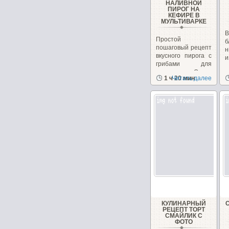
НАЛИВНОЙ
ПИРОГ НА
КЕФИРЕ В
МУЛЬТИВАРКЕ
В
Простой
пошаговый рецепт
н
вкусного пирога с
и
грибами для
мультиварки.Очень...
1 ч 20 мин
Читать далее
КУЛИНАРНЫЙ
РЕЦЕПТ ТОРТ
СМАЙЛИК С
ФОТО