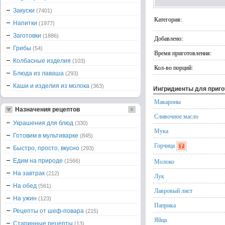
Закуски
(7401)
Категория:
Напитки
(1977)
Заготовки
(1886)
Добавлено:
Грибы
(54)
Время приготовления:
Колбасные изделия
(103)
Кол-во порций:
Блюда из лаваша
(293)
Каши и изделия из молока
(363)
Ингридиенты для приг
Макароны
Назначения рецептов
Сливочное масло
Украшения для блюд
(330)
Мука
Готовим в мультиварке
(845)
Горчица
Быстро, просто, вкусно
(293)
Едим на природе
Молоко
(1566)
На завтрак
(212)
Лук
На обед
(561)
Лавровый лист
На ужин
(123)
Паприка
Рецепты от шеф-повара
(215)
Яйца
Старинные рецепты
(13)