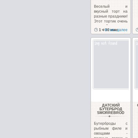
Веселый и
вкусный торт на
разные праздники!
Этот тортик очень
вкусный и
1 ч 30 мин
Читать далее
поднимает...
ДАТСКИЙ
БУТЕРБРОД
SMORREBROD
Бутерброды с
рыбным филе и
овощами -