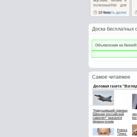
вкусные, легкие и
полезные!Ни для
кого...
10 мин
Читать далее
Доска бесплатных 
Объявления на NewsR
Самое читаемое