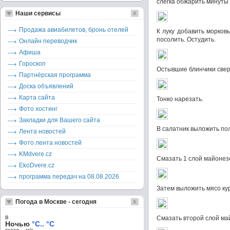
слегка обжарить минуты 
Наши сервисы
Продажа авиабилетов, бронь отелей
К луку добавить морковь
посолить. Остудить.
Онлайн переводчик
Афиша
Гороскоп
Остывшие блинчики свер
Партнёрская программа
Доска объявлений
Карта сайта
Тонко нарезать.
Фото хостинг
Закладки для Вашего сайта
В салатник выложить по
Лента новостей
Фото лента новостей
KMdvere.cz
Смазать 1 слой майонез
EkoDvere.cz
программа передач на 08.08.2026
Затем выложить мясо ку
Погода в Москве - сегодня
в
Смазать второй слой ма
Ночью
°C.. °C
ветер – м/c