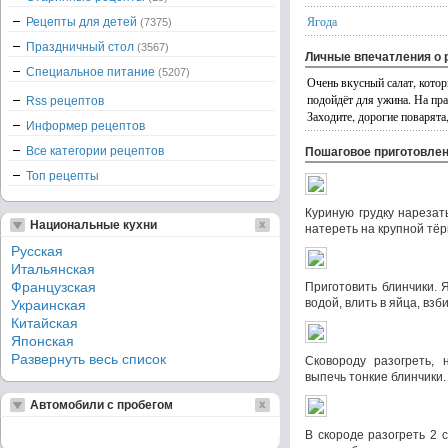
Ягода
Рецепты для детей
(7375)
Праздничный стол
(3567)
Личные впечатления о 
Специальное питание
(5207)
Очень вкусный салат, котор
подойдёт для ужина. На пра
Rss рецептов
Заходите, дорогие поварята
Информер рецептов
Все категории рецептов
Пошаговое приготовле
Топ рецепты
Куриную грудку нарезат
Национальные кухни
натереть на крупной тёр
Русская
Итальянская
Французская
Приготовить блинчики. 
водой, влить в яйца, взби
Украинская
Китайская
Японская
Развернуть весь список
Сковороду разогреть, 
выпечь тонкие блинчики.
Автомобили с пробегом
В скороде разогреть 2 с