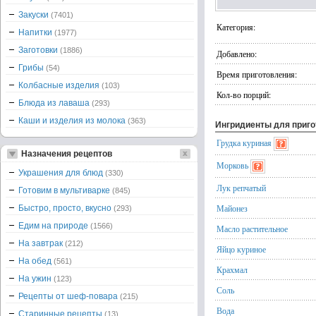
Закуски
(7401)
Категория:
Напитки
(1977)
Заготовки
(1886)
Добавлено:
Грибы
(54)
Время приготовления:
Колбасные изделия
(103)
Кол-во порций:
Блюда из лаваша
(293)
Каши и изделия из молока
(363)
Ингридиенты для приг
Грудка куриная
Назначения рецептов
Морковь
Украшения для блюд
(330)
Лук репчатый
Готовим в мультиварке
(845)
Майонез
Быстро, просто, вкусно
(293)
Едим на природе
(1566)
Масло растительное
На завтрак
(212)
Яйцо куриное
На обед
(561)
Крахмал
На ужин
(123)
Соль
Рецепты от шеф-повара
(215)
Вода
Старинные рецепты
(13)