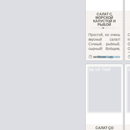
САЛАТ С
МОРСКОЙ
КАПУСТОЙ И
РЫБОЙ
Простой, но очень
вкусный салат!
п
Сочный, рыбный,
О
сырный! Вобщем,
сплошное
О
неизвестно
Читать далее
удовольствие!...
б
САЛАТ СО