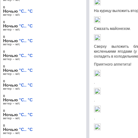
в
Ночью
°C.. °C
На курицу выложить вто
ветер – м/c
в
Ночью
°C.. °C
Смазать майонезом.
ветер – м/c
в
Ночью
°C.. °C
ветер – м/c
Сверху выложить бл
в
кисленькими ягодами (
Ночью
°C.. °C
охладить в холодильнике 
ветер – м/c
Приятного аппетита!
в
Ночью
°C.. °C
ветер – м/c
в
.
Ночью
°C.. °C
ветер – м/c
в
Ночью
°C.. °C
.
ветер – м/c
в
Ночью
°C.. °C
.
ветер – м/c
в
Ночью
°C.. °C
ветер – м/c