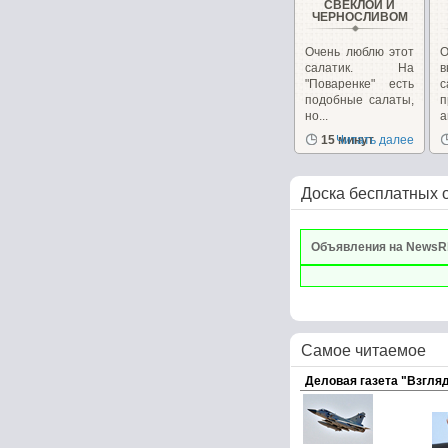
СВЕКЛОЙ И
ЧЕРНОСЛИВОМ
Очень люблю этот
О
салатик. На
в
"Поваренке" есть
с
подобные салаты,
но...
п
15 минут
Читать далее
Доска бесплатных 
Объявления на NewsR
Самое читаемое