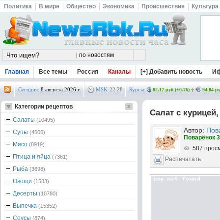
Политика
В мире
Общество
Экономика
Происшествия
Культура
Главная
Все темы
Россия
Каналы
[+] Добавить новость
И
Сегодня:
8 августа 2026 г.
MSK
22
:
28
Курсы:
82.17 руб (+0.76)
94.84 ру
Категории рецептов
Салат с курицей
Салаты
(10495)
Автор:
Пов
Супы
(4506)
Поварёнок 3
Мясо
(8919)
587 прос
Птица и яйца
(7361)
Распечатать
Рыба
(3698)
Овощи
(1583)
Десерты
(10780)
Выпечка
(15352)
Соусы
(874)