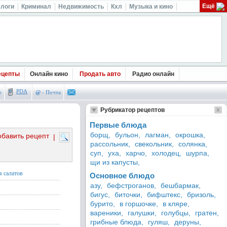
Ещё
логи
Криминал
Недвижимость
Кхл
Музыка и кино
ецепты
Онлайн кино
Продать авто
Радио онлайн
PDA
е
@
- Почта
Рубрикатор рецептов
Первые блюда
борщ,
бульон,
лагман,
окрошка,
обавить рецепт
|
рассольник,
свекольник,
солянка,
суп,
уха,
харчо,
холодец,
шурпа,
щи из капусты,
я салатов
Основное блюдо
азу,
бефстроганов,
бешбармак,
бигус,
биточки,
бифштекс,
бризоль,
бурито,
в горшочке,
в кляре,
вареники,
галушки,
голубцы,
гратен,
грибные блюда,
гуляш,
деруны,