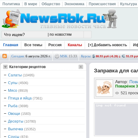
Политика
В мире
Общество
Экономика
Происшествия
Культура
Главная
Все темы
Россия
Каналы
[+] Добавить новость
И
Сегодня:
6 августа 2026 г.
MSK
15
:
33
Курсы:
80.93 руб (-0.20)
93.19 руб
Категории рецептов
Заправка для са
Салаты
(10495)
Автор:
Пов
Супы
(4506)
Поварёнок 3
Мясо
(8919)
521 прос
Птица и яйца
(7361)
Рыба
(3698)
Овощи
(1583)
Десерты
(10780)
Выпечка
(15352)
Соусы
(874)