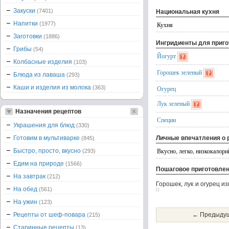
Закуски
(7401)
Национальная кухня
Напитки
(1977)
Кухня
Заготовки
(1886)
Ингридиенты для приг
Грибы
(54)
Йогурт
Колбасные изделия
(103)
Горошек зеленый
Блюда из лаваша
(293)
Каши и изделия из молока
(363)
Огурец
Лук зеленый
Назначения рецептов
Специи
Украшения для блюд
(330)
Готовим в мультиварке
Личные впечатления о 
(845)
Вкусно, легко, низкокалори
Быстро, просто, вкусно
(293)
Едим на природе
(1566)
Пошаговое приготовле
На завтрак
(212)
Горошек, лук и огурец и
На обед
(561)
На ужин
(123)
Рецепты от шеф-повара
← Предыдущ
(215)
Старинные рецепты
(13)