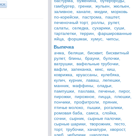
бастурма,
буженина,
бутерброды,
ЖЖ
гамбургер,
гренки,
жульен,
жюльен,
заливное,
канапе,
мидии,
морковь
по-корейски,
пастрома,
паштет,
печеночный торт,
роллы,
рулет,
салаты,
селедка,
сухарики,
суши,
тарталетки,
террин,
фаршированные
яйца,
форшмак,
хумус,
чипсы,
Выпечка
ачма,
беляши,
бисквит,
бисквитный
рулет,
блины,
брауни,
булочки,
ватрушки,
вафельные трубочки,
вафли,
запеканка,
кекс,
киш,
коврижка,
круассаны,
кулебяка,
кулич,
курник,
лаваш,
лепешки,
манник,
маффины,
оладьи,
пампушки,
пахлава,
печенье,
пирог,
пирожки,
пирожное,
пицца,
плюшки,
пончики,
профитроли,
пряник,
птичье молоко,
пышки,
рогалики,
ромовая баба,
самса,
слойка,
сочни,
сырник,
сырные палочки,
сырные шарики,
творожник,
тесто,
торт,
трубочки,
хачапури,
хворост,
хлеб,
чебуреки,
шарлотка,