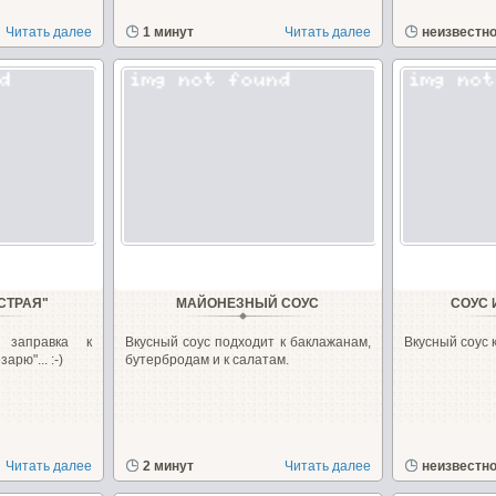
Читать далее
1 минут
Читать далее
неизвестн
СТРАЯ"
МАЙОНЕЗНЫЙ СОУС
СОУС 
 заправка к
Вкусный соус подходит к баклажанам,
Вкусный соус 
арю"... :-)
бутербродам и к салатам.
Читать далее
2 минут
Читать далее
неизвестн