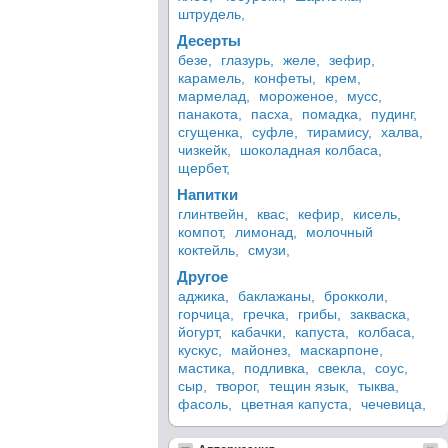
штрудель,
Десерты
безе,
глазурь,
желе,
зефир,
карамель,
конфеты,
крем,
мармелад,
мороженое,
мусс,
панакота,
пасха,
помадка,
пудинг,
сгущенка,
суфле,
тирамису,
халва,
чизкейк,
шоколадная колбаса,
щербет,
Напитки
глинтвейн,
квас,
кефир,
кисель,
компот,
лимонад,
молочный
коктейль,
смузи,
Другое
аджика,
баклажаны,
брокколи,
горчица,
гречка,
грибы,
закваска,
йогурт,
кабачки,
капуста,
колбаса,
кускус,
майонез,
маскарпоне,
мастика,
подливка,
свекла,
соус,
сыр,
творог,
тещин язык,
тыква,
фасоль,
цветная капуста,
чечевица,