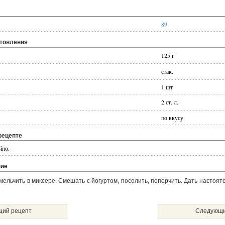
89
отовления
125 г
стак.
1 шт
2 ст. л.
по вкусу
рецепте
йно.
ние
змельчить в миксере. Смешать с йогуртом, посолить, поперчить. Дать настоятс
ий рецепт
Следующи