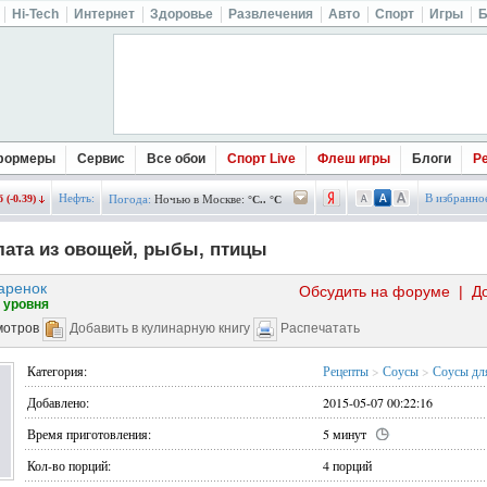
Hi-Tech
Интернет
Здоровье
Развлечения
Авто
Спорт
Игры
Б
формеры
Сервис
Все обои
Спорт Live
Флеш игры
Блоги
Р
Нефть:
В избранно
 (-0.39)
Погода:
Ночью в Москве:
°C.. °C
лата из овощей, рыбы, птицы
аренок
Обсудить на форуме
|
Д
 уровня
мотров
Добавить в кулинарную книгу
Распечатать
Категория:
Рецепты
>
Соусы
>
Соусы дл
Добавлено:
2015-05-07 00:22:16
Время приготовления:
5 минут
Кол-во порций:
4 порций