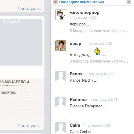
Последние комментарии
о
Читать далее
ждолоиориор
1 год назад в 0:32
лоршрро ...
В Конкурсе экологических проектов в Подмосковье активно участвовала молодежь :: NewsRbk.ru...
оршр
1 год назад в 0:32
лтлт дллтд
...
В Конкурсе экологических проектов в Подмосковье активно участвовала молодежь :: NewsRbk.ru...
Panos
1 год назад в 7:31
Panos Naidin ...
ИЗ МОЦАРЕЛЛЫ
...
к салатам.
Riahnna
1 год назад в 6:56
Riahnna Dempster ...
...
Caira
1 год назад в 3:25
о
Читать далее
Caira Grohol ...