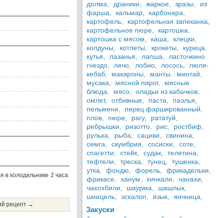
долма,
драники,
жаркое,
зразы,
из
фарша,
кальмар,
карбонара,
картофель,
картофельная запеканка,
картофельное пюре,
картошка,
картошка с мясом,
каша,
клецки,
колдуны,
котлеты,
крокеты,
курица,
кутья,
лазанья,
лапша,
ласточкино
гнездо,
лечо,
лобио,
лосось,
люля-
кебаб,
макароны,
манты,
минтай,
мусака,
мясной пирог,
мясные
блюда,
мясо,
оладьи из кабачков,
омлет,
отбивные,
паста,
паэлья,
пельмени,
перец фаршированный,
плов,
пюре,
рагу,
рататуй,
ребрышки,
ризотто,
рис,
ростбиф,
рулька,
рыба,
сациви,
свинина,
семга,
скумбрия,
сосиски,
соте,
спагетти,
стейк,
судак,
телятина,
тефтели,
треска,
тунец,
тушенка,
утка,
фондю,
форель,
фрикадельки,
я в холодильнике 2 часа.
фрикасе,
ханум,
хинкали,
чанахи,
чахохбили,
шаурма,
шашлык,
шницель,
эскалоп,
язык,
яичница,
й рецепт →
Закуски