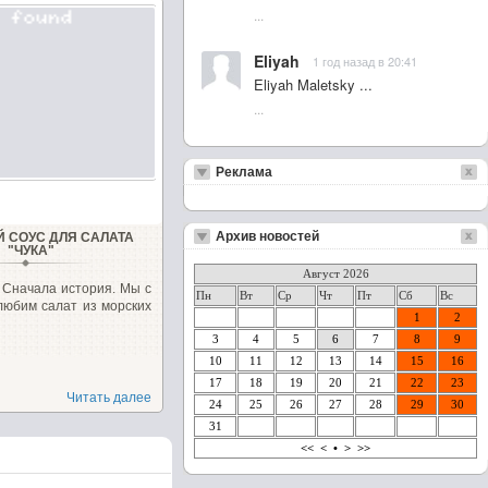
...
Eliyah
1 год назад в 20:41
Eliyah Maletsky ...
...
Реклама
Архив новостей
 СОУС ДЛЯ САЛАТА
"ЧУКА"
Август 2026
 Сначала история. Мы с
Пн
Вт
Ср
Чт
Пт
Сб
Вс
любим салат из морских
1
2
3
4
5
6
7
8
9
10
11
12
13
14
15
16
17
18
19
20
21
22
23
Читать далее
24
25
26
27
28
29
30
31
<<
<
•
>
>>