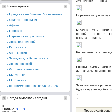
Лук почистить порезать 
Наши сервисы
Продажа авиабилетов, бронь отелей
Порезать мяту и тархун
Онлайн переводчик
Афиша
Кабачок, лук и помид
Гороскоп
полной готовности. П
Партнёрская программа
высыпать зелень.
Доска объявлений
Карта сайта
Рис перемешать с овощ
Фото хостинг
Закладки для Вашего сайта
Лента новостей
Рисовую бумагу замочи
Фото лента новостей
лист замачиваем поочер
KMdvere.cz
EkoDvere.cz
Заворачиваем в рисовую
программа передач на 08.08.2026
будут закручены, обжар
Погода в Москве - сегодня
в
Ночью
°C.. °C
← Предыдущий реце
ветер – м/c