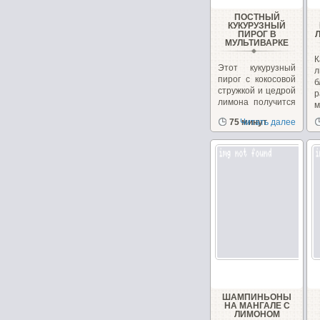
ПОСТНЫЙ
КУКУРУЗНЫЙ
ПИРОГ В
МУЛЬТИВАРКЕ
Этот кукурузный
л
пирог с кокосовой
б
стружкой и цедрой
р
лимона получится
м
в меру...
в
75 минут
Читать далее
ШАМПИНЬОНЫ
НА МАНГАЛЕ С
ЛИМОНОМ