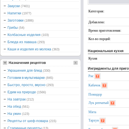
Закуски
(7401)
Категория:
Напитки
(1977)
Заготовки
(1886)
Добавлено:
Грибы
(54)
Время приготовления:
Колбасные изделия
(103)
Кол-во порций:
Блюда из лаваша
(293)
Каши и изделия из молока
(363)
Национальная кухня
Кухня
Назначения рецептов
Ингридиенты для приг
Украшения для блюд
(330)
Рис
Готовим в мультиварке
(845)
Кабачок
Быстро, просто, вкусно
(293)
Едим на природе
(1566)
Помидор
На завтрак
(212)
Лук репчатый
На обед
(561)
Мята
На ужин
(123)
Тархун
Рецепты от шеф-повара
(215)
Старинные рецепты
(13)