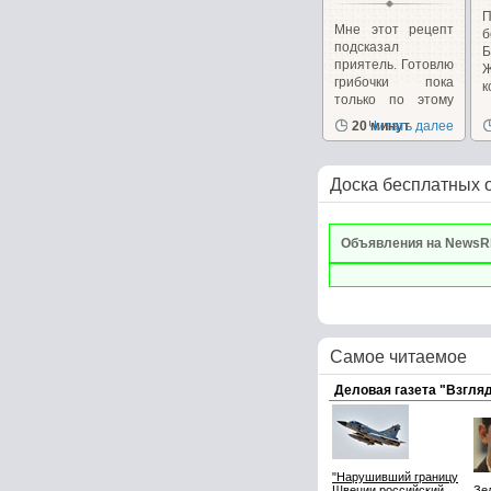
Мне этот рецепт
б
подсказал
Б
приятель. Готовлю
грибочки пока
к
только по этому
рецепту...
20 минут
Читать далее
Доска бесплатных 
Объявления на NewsR
Самое читаемое