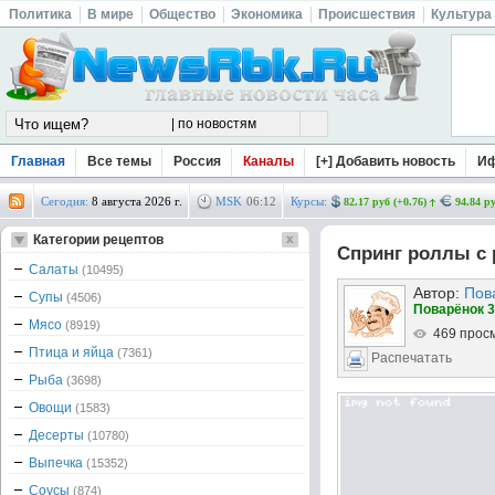
Политика
В мире
Общество
Экономика
Происшествия
Культура
Главная
Все темы
Россия
Каналы
[+] Добавить новость
И
Сегодня:
8 августа 2026 г.
MSK
06
:
12
Курсы:
82.17 руб (+0.76)
94.84 ру
Категории рецептов
Спринг роллы с 
Салаты
(10495)
Автор:
Пов
Супы
(4506)
Поварёнок 3
Мясо
(8919)
469 прос
Птица и яйца
(7361)
Распечатать
Рыба
(3698)
Овощи
(1583)
Десерты
(10780)
Выпечка
(15352)
Соусы
(874)