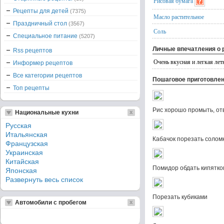
Рисовая бумага
Рецепты для детей
(7375)
Масло растительное
Праздничный стол
(3567)
Соль
Специальное питание
(5207)
Личные впечатления о 
Rss рецептов
Очень вкусная и легкая лет
Информер рецептов
Все категории рецептов
Пошаговое приготовле
Топ рецепты
Рис хорошо промыть, от
Национальные кухни
Русская
Итальянская
Кабачок порезать солом
Французская
Украинская
Китайская
Помидор обдать кипятком
Японская
Развернуть весь список
Порезать кубиками
Автомобили с пробегом