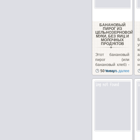
БАНАНОВЫЙ
ПИРОГ ИЗ
ЦЕЛЬНОЗЕРНОВОЙ
МУКИ, БЕЗ ЯИЦ И
Б
МОЛОЧНЫХ
ПРОДУКТОВ
у
Этот банановый
а
пирог (или
о
банановый хлеб) -
н
довольно
50 минут
Читать далее
популярный
десерт в Индии....