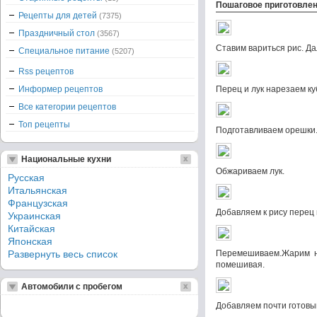
Пошаговое приготовле
Рецепты для детей
(7375)
Праздничный стол
(3567)
Ставим вариться рис. Д
Специальное питание
(5207)
Rss рецептов
Информер рецептов
Перец и лук нарезаем ку
Все категории рецептов
Топ рецепты
Подготавливаем орешки
Национальные кухни
Обжариваем лук.
Русская
Итальянская
Французская
Добавляем к рису перец 
Украинская
Китайская
Японская
Развернуть весь список
Перемешиваем.Жарим н
помешивая.
Автомобили с пробегом
Добавляем почти готовы