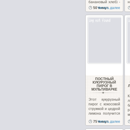
банановый хлеб) -
н
довольно
50 минут
Читать далее
популярный
десерт в Индии....
ПОСТНЫЙ
КУКУРУЗНЫЙ
ПИРОГ В
МУЛЬТИВАРКЕ
Этот кукурузный
л
пирог с кокосовой
б
стружкой и цедрой
р
лимона получится
м
в меру...
в
75 минут
Читать далее