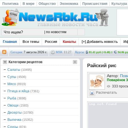
Политика
В мире
Общество
Экономика
Происшествия
Культура
Главная
Все темы
Россия
Каналы
[+] Добавить новость
И
Сегодня:
7 августа 2026 г.
MSK
11
:
27
Курсы:
81.41 руб (+0.48)
94.06 ру
Категории рецептов
Райский рис
Салаты
(10495)
Автор:
Пов
Супы
(4506)
Поварёнок 3
Мясо
(8919)
333 прос
Птица и яйца
(7361)
Распечатать
Рыба
(3698)
Овощи
(1583)
Десерты
(10780)
Выпечка
(15352)
Соусы
(874)