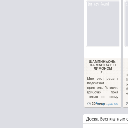
ШАМПИНЬОНЫ
НА МАНГАЛЕ С
ЛИМОНОМ
Мне этот рецепт
б
подсказал
Б
приятель. Готовлю
грибочки пока
к
только по этому
рецепту...
20 минут
Читать далее
Доска бесплатных 