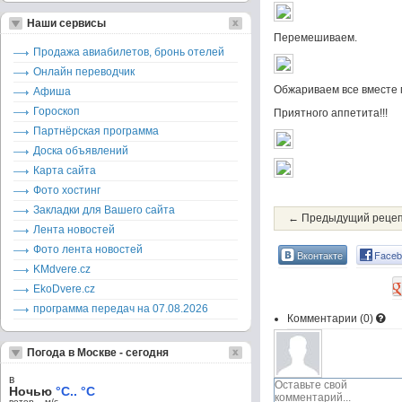
Наши сервисы
Перемешиваем.
Продажа авиабилетов, бронь отелей
Онлайн переводчик
Обжариваем все вместе 
Афиша
Гороскоп
Приятного аппетита!!!
Партнёрская программа
Доска объявлений
Карта сайта
Фото хостинг
Закладки для Вашего сайта
← Предыдущий реце
Лента новостей
Фото лента новостей
Вконтакте
Faceb
KMdvere.cz
EkoDvere.cz
программа передач на 07.08.2026
Комментарии (
0
)
Погода в Москве - сегодня
в
Ночью
°C.. °C
ветер – м/c