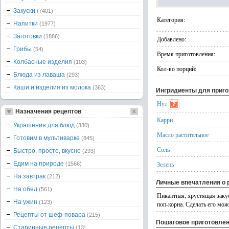
Закуски
(7401)
Категория:
Напитки
(1977)
Заготовки
(1886)
Добавлено:
Грибы
(54)
Время приготовления:
Колбасные изделия
(103)
Кол-во порций:
Блюда из лаваша
(293)
Каши и изделия из молока
(363)
Ингридиенты для приг
Нут
Назначения рецептов
Карри
Украшения для блюд
(330)
Масло растительное
Готовим в мультиварке
(845)
Соль
Быстро, просто, вкусно
(293)
Едим на природе
Зелень
(1566)
На завтрак
(212)
Личные впечатления о 
На обед
(561)
Пикантная, хрустящая закус
На ужин
(123)
поп-корна. Сделать его мож
Рецепты от шеф-повара
(215)
Пошаговое приготовле
Старинные рецепты
(13)