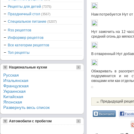
Рецепты для детей
(7375)
Праздничный стол
(3567)
Нам потребуется Нут от
Специальное питание
(5207)
Rss рецептов
Нут замочить на 12 час
средний огонь до мягкос
Информер рецептов
Все категории рецептов
Топ рецепты
В отваренный Нут добави
Национальные кухни
Обжаривать в разогре
Русская
подрумянится и не с
Итальянская
овощами или как отдельн
Французская
Украинская
Китайская
← Предыдущий реце
Японская
Развернуть весь список
Вконтакте
Faceb
Автомобили с пробегом