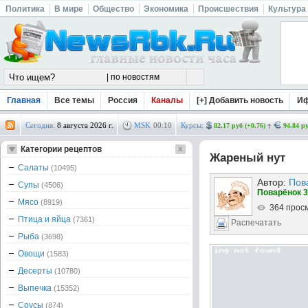
Политика
В мире
Общество
Экономика
Происшествия
Культура
Главная
Все темы
Россия
Каналы
[+] Добавить новость
И
Сегодня:
8 августа 2026 г.
MSK
00
:
10
Курсы:
82.17 руб (+0.76)
94.84 ру
Категории рецептов
Жареный нут
Салаты
(10495)
Автор:
Пов
Супы
(4506)
Поварёнок 3
Мясо
(8919)
364 прос
Птица и яйца
(7361)
Распечатать
Рыба
(3698)
Овощи
(1583)
Десерты
(10780)
Выпечка
(15352)
Соусы
(874)