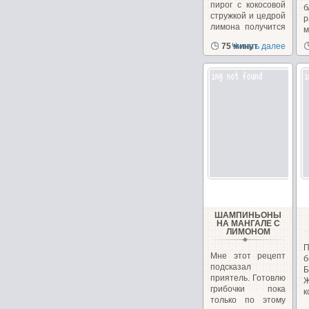
пирог с кокосовой
б
стружкой и цедрой
р
лимона получится
м
в меру...
в
75 минут
Читать далее
ШАМПИНЬОНЫ
НА МАНГАЛЕ С
ЛИМОНОМ
Мне этот рецепт
б
подсказал
Б
приятель. Готовлю
грибочки пока
к
только по этому