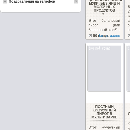
ЦЕЛЬНОЗЕРНОВОЙ
Поздравления на телефон
МУКИ, БЕЗ ЯИЦ И
Б
МОЛОЧНЫХ
ПРОДУКТОВ
у
Этот банановый
а
пирог (или
о
банановый хлеб) -
н
довольно
50 минут
Читать далее
популярный
десерт в Индии....
ПОСТНЫЙ
КУКУРУЗНЫЙ
ПИРОГ В
МУЛЬТИВАРКЕ
Этот кукурузный
л