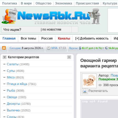
Политика
В мире
Общество
Экономика
Происшествия
Культура
Главная
Все темы
Россия
Каналы
[+] Добавить новость
И
Сегодня:
8 августа 2026 г.
MSK
17
:
53
Курсы:
82.17 руб (+0.76)
94.84 ру
Категории рецептов
Овощной гарнир 
Салаты
(10495)
варианта рецепт
Супы
(4506)
Автор:
Пов
Мясо
(8919)
Поварёнок 3
Птица и яйца
(7361)
398 прос
Рыба
(3698)
Распечатать
Овощи
(1583)
Десерты
(10780)
Выпечка
(15352)
Соусы
(874)