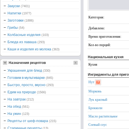
Закуски
(7401)
Напитки
(1977)
Категория:
Заготовки
(1886)
Грибы
Добавлено:
(54)
Колбасные изделия
(103)
Время приготовления:
Блюда из лаваша
(293)
Кол-во порций:
Каши и изделия из молока
(363)
Национальная кухня
Назначения рецептов
Кухня
Украшения для блюд
(330)
Ингридиенты для приг
Готовим в мультиварке
(845)
Нут
Быстро, просто, вкусно
(293)
Морковь
Едим на природе
(1566)
Лук красный
На завтрак
(212)
На обед
(561)
Брокколи
На ужин
(123)
Масло растительное
Рецепты от шеф-повара
(215)
Соевый соус
Старинные рецепты
(13)