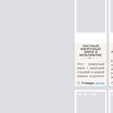
ПОСТНЫЙ
КУКУРУЗНЫЙ
ПИРОГ В
МУЛЬТИВАРКЕ
Этот кукурузный
л
пирог с кокосовой
б
стружкой и цедрой
р
лимона получится
м
в меру...
в
75 минут
Читать далее