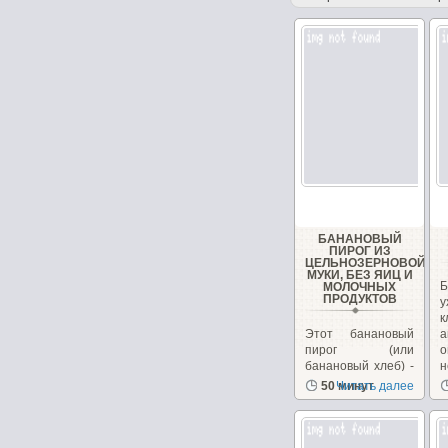
БАНАНОВЫЙ
ПИРОГ ИЗ
ЦЕЛЬНОЗЕРНОВОЙ
МУКИ, БЕЗ ЯИЦ И
Б
МОЛОЧНЫХ
ПРОДУКТОВ
у
Этот банановый
а
пирог (или
о
банановый хлеб) -
н
довольно
50 минут
Читать далее
популярный
десерт в Индии....