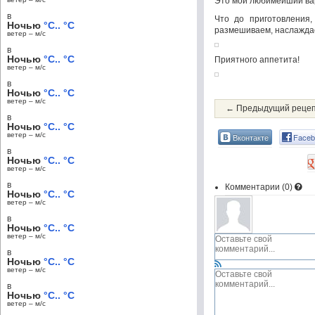
Это мой любимейший ва
в
Что до приготовления,
Ночью
°C.. °C
размешиваем, наслаждае
ветер – м/c
в
Ночью
°C.. °C
Приятного аппетита!
ветер – м/c
в
Ночью
°C.. °C
ветер – м/c
← Предыдущий реце
в
Ночью
°C.. °C
ветер – м/c
Вконтакте
Faceb
в
Ночью
°C.. °C
ветер – м/c
в
Комментарии (
0
)
Ночью
°C.. °C
ветер – м/c
в
Ночью
°C.. °C
ветер – м/c
в
Ночью
°C.. °C
ветер – м/c
в
Ночью
°C.. °C
ветер – м/c