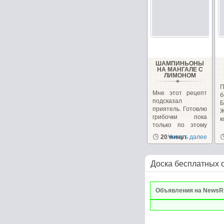
ШАМПИНЬОНЫ
НА МАНГАЛЕ С
ЛИМОНОМ
Мне этот рецепт
б
подсказал
Б
приятель. Готовлю
грибочки пока
к
только по этому
рецепту...
20 минут
Читать далее
Доска бесплатных 
Объявления на NewsR