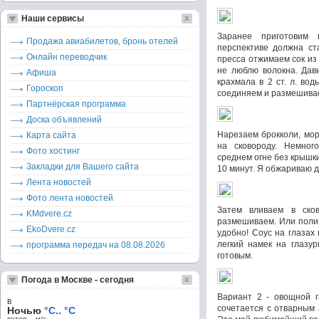
Наши сервисы
Заранее приготовим 
Продажа авиабилетов, бронь отелей
перспективе должна ст
Онлайн переводчик
пресса отжимаем сок из 
не люблю волокна. Дави
Афиша
крахмала в 2 ст. л. вод
Гороскоп
соединяем и размешива
Партнёрская программа
Доска объявлений
Нарезаем брокколи, мор
Карта сайта
на сковороду. Немно
Фото хостинг
среднем огне без крышк
Закладки для Вашего сайта
10 минут. Я обжариваю д
Лента новостей
Фото лента новостей
Затем вливаем в ско
KMdvere.cz
размешиваем. Или поли
EkoDvere.cz
удобно! Соус на глазах
легкий намек на глазу
программа передач на 08.08.2026
готовым.
Погода в Москве - сегодня
Вариант 2 - овощной г
в
сочетается с отварным 
Ночью
°C.. °C
ветер – м/c