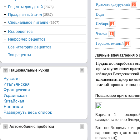
Крахмал кукурузный
Рецепты для детей
(7375)
Вода
Праздничный стол
(3567)
Специальное питание
(5207)
Имбирь
Rss рецептов
Чеснок
Информер рецептов
Горошек зеленый
Все категории рецептов
Топ рецепты
Личные впечатления о 
Предлагаю попробовать ово
ярким вкусом станет прият
Национальные кухни
соблюдает Рождественский 
Русская
использовать гарнир по наз
Итальянская
зеленый горошек - с отвар
Французская
Украинская
Пошаговое приготовле
Китайская
Японская
Развернуть весь список
Вариант 1 - овощно
самодостаточное блюдо, 
Автомобили с пробегом
Вот необходимые ингр
вареного нута, хотя на
показался)))