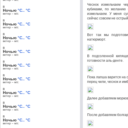
Чеснок измельчаем че
в
кубиками, по желанию 
Ночью
°C.. °C
измельчаем. У меня сух
ветер – м/c
сейчас совсем не остры
в
Ночью
°C.. °C
ветер – м/c
в
Вот так мы подготов
Ночью
°C.. °C
натюрморт.
ветер – м/c
в
Ночью
°C.. °C
ветер – м/c
В подсоленной кипящ
готовности аль-денте.
в
Ночью
°C.. °C
ветер – м/c
в
Пока лапша варится на 
Ночью
°C.. °C
перец чили, чеснок и им
ветер – м/c
в
Ночью
°C.. °C
ветер – м/c
Далее добавляем морков
в
Ночью
°C.. °C
ветер – м/c
После добавляем болгар
в
Ночью
°C.. °C
ветер – м/c