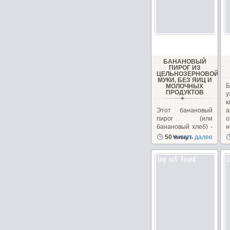
БАНАНОВЫЙ
ПИРОГ ИЗ
ЦЕЛЬНОЗЕРНОВОЙ
МУКИ, БЕЗ ЯИЦ И
Б
МОЛОЧНЫХ
ПРОДУКТОВ
у
Этот банановый
а
пирог (или
о
банановый хлеб) -
н
довольно
50 минут
Читать далее
популярный
десерт в Индии....