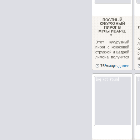
ПОСТНЫЙ
КУКУРУЗНЫЙ
ПИРОГ В
МУЛЬТИВАРКЕ
Этот кукурузный
л
пирог с кокосовой
б
стружкой и цедрой
р
лимона получится
м
в меру...
в
75 минут
Читать далее