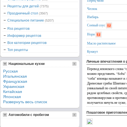
Перец чили
Рецепты для детей
(7375)
Чеснок
Праздничный стол
(3567)
Имбирь
Специальное питание
(5207)
Соевый соус
Rss рецептов
Нори
Информер рецептов
Все категории рецептов
Масло растительное
Топ рецепты
Кунжут
Личные впечатления о 
Национальные кухни
Перевод японского слова “с
Русская
можно представить. “Soba” 
Итальянская
“соба” японцы называют и 
Французская
Древесные грибы Шиитаке 
Украинская
уникальный по своей питат
Китайская
рядом целебных свойств, с
Японская
противовирусная и противо
Развернуть весь список
получается ничуть не хуже,
Пошаговое приготовле
Автомобили с пробегом