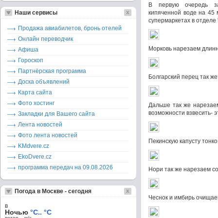
В первую очередь з
Наши сервисы
кипяченной воде на 45 
супермаркетах в отделе 
Продажа авиабилетов, бронь отелей
Онлайн переводчик
Морковь нарезаем длинн
Афиша
Гороскоп
Партнёрская программа
Болгарский перец так же
Доска объявлений
Карта сайта
Фото хостинг
Дальше так же нарезаем
возможности взвесить- э
Закладки для Вашего сайта
Лента новостей
Фото лента новостей
Пекинскую капусту тонк
KMdvere.cz
EkoDvere.cz
программа передач на 09.08.2026
Нори так же нарезаем со
Погода в Москве - сегодня
Чеснок и имбирь очищае
в
Ночью
°C.. °C
ветер – м/c