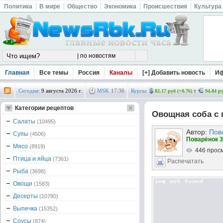
Политика
В мире
Общество
Экономика
Происшествия
Культура
Главная
Все темы
Россия
Каналы
[+] Добавить новость
И
Сегодня:
9 августа 2026 г.
MSK
17
:
36
Курсы:
82.17 руб (+0.76)
94.84 ру
Категории рецептов
Овощная соба с 
Салаты
(10495)
Автор:
Пов
Супы
(4506)
Поварёнок 3
Мясо
(8919)
446 прос
Птица и яйца
(7361)
Распечатать
Рыба
(3698)
Овощи
(1583)
Десерты
(10780)
Выпечка
(15352)
Соусы
(874)