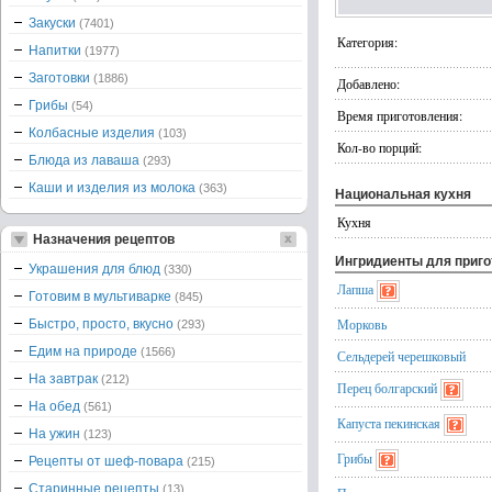
Закуски
(7401)
Категория:
Напитки
(1977)
Заготовки
(1886)
Добавлено:
Грибы
(54)
Время приготовления:
Колбасные изделия
(103)
Кол-во порций:
Блюда из лаваша
(293)
Каши и изделия из молока
(363)
Национальная кухня
Кухня
Назначения рецептов
Ингридиенты для приг
Украшения для блюд
(330)
Лапша
Готовим в мультиварке
(845)
Морковь
Быстро, просто, вкусно
(293)
Едим на природе
(1566)
Сельдерей черешковый
На завтрак
(212)
Перец болгарский
На обед
(561)
Капуста пекинская
На ужин
(123)
Грибы
Рецепты от шеф-повара
(215)
Старинные рецепты
(13)