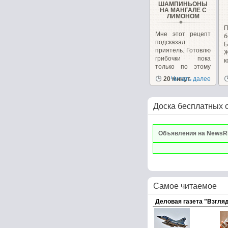
ШАМПИНЬОНЫ
НА МАНГАЛЕ С
ЛИМОНОМ
Мне этот рецепт
б
подсказал
Б
приятель. Готовлю
грибочки пока
к
только по этому
рецепту...
20 минут
Читать далее
Доска бесплатных 
Объявления на NewsR
Самое читаемое