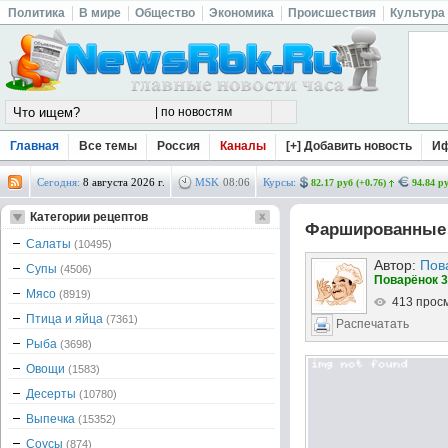
Политика
В мире
Общество
Экономика
Происшествия
Культура
Главная
Все темы
Россия
Каналы
[+] Добавить новость
И
Сегодня:
8 августа 2026 г.
MSK
08
:
06
Курсы:
82.17 руб (+0.76)
94.84 ру
Категории рецептов
Фаршированные 
Салаты
(10495)
Автор:
Пов
Супы
(4506)
Поварёнок 3
Мясо
(8919)
413 прос
Птица и яйца
(7361)
Распечатать
Рыба
(3698)
Овощи
(1583)
Десерты
(10780)
Выпечка
(15352)
Соусы
(874)