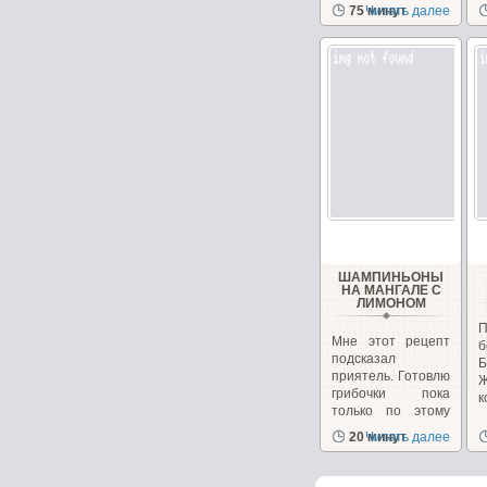
в
75 минут
Читать далее
ШАМПИНЬОНЫ
НА МАНГАЛЕ С
ЛИМОНОМ
Мне этот рецепт
б
подсказал
Б
приятель. Готовлю
грибочки пока
к
только по этому
рецепту...
20 минут
Читать далее