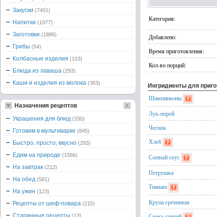
Закуски
(7401)
Категория:
Напитки
(1977)
Заготовки
(1886)
Добавлено:
Грибы
(54)
Время приготовления:
Колбасные изделия
(103)
Кол-во порций:
Блюда из лаваша
(293)
Каши и изделия из молока
(363)
Ингридиенты для приг
Шампиньоны
Назначения рецептов
Лук-порей
Украшения для блюд
(330)
Чеснок
Готовим в мультиварке
(845)
Хлеб
Быстро, просто, вкусно
(293)
Едим на природе
(1566)
Соевый соус
На завтрак
(212)
Петрушка
На обед
(561)
Тимьян
На ужин
(123)
Крупа гречневая
Рецепты от шеф-повара
(215)
Старинные рецепты
Смесь специй
(13)