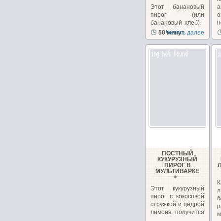
Этот банановый
а
пирог (или
о
банановый хлеб) -
н
довольно
50 минут
Читать далее
популярный
десерт в Индии....
ПОСТНЫЙ
КУКУРУЗНЫЙ
ПИРОГ В
МУЛЬТИВАРКЕ
Этот кукурузный
л
пирог с кокосовой
б
стружкой и цедрой
р
лимона получится
м
в меру...