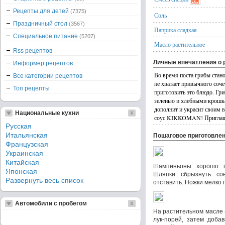
Рецепты для детей
(7375)
Соль
Праздничный стол
(3567)
Паприка сладкая
Специальное питание
(5207)
Масло растительное
Rss рецептов
Личные впечатления о 
Информер рецептов
Во время поста грибы стан
Все категории рецептов
не хватает привычного соче
Топ рецепты
приготовить это блюдо. Гр
зеленью и хлебными крошкам
дополнит и украсит своим в
Национальные кухни
соус KIKKOMAN! Пригла
Русская
Итальянская
Пошаговое приготовле
Французская
Украинская
Китайская
Шампиньоны хорошо п
Японская
Шляпки сбрызнуть со
Развернуть весь список
отставить. Ножки мелко 
Автомобили с пробегом
На растительном масле 
лук-порей, затем доба