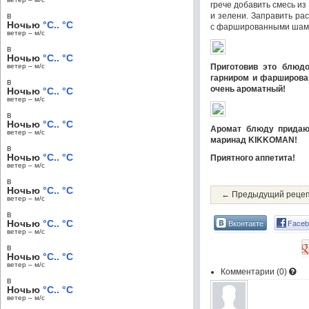
грече добавить смесь и
в
и зелени. Заправить ра
Ночью
°C.. °C
с фаршированными шам
ветер – м/c
в
Ночью
°C.. °C
ветер – м/c
Приготовив это блюд
гарниром и фарширова
в
очень ароматный!
Ночью
°C.. °C
ветер – м/c
в
Ночью
°C.. °C
Аромат блюду придаю
ветер – м/c
маринад KIKKOMAN!
в
Ночью
°C.. °C
Приятного аппетита!
ветер – м/c
в
Ночью
°C.. °C
← Предыдущий реце
ветер – м/c
в
Вконтакте
Faceb
Ночью
°C.. °C
ветер – м/c
в
Ночью
°C.. °C
ветер – м/c
Комментарии (
0
)
в
Ночью
°C.. °C
ветер – м/c