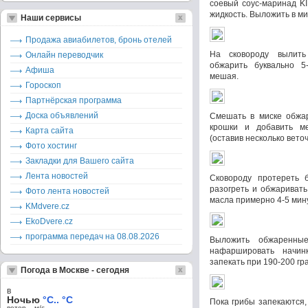
соевый соус-маринад K
жидкость. Выложить в ми
Наши сервисы
Продажа авиабилетов, бронь отелей
На сковороду вылить
Онлайн переводчик
обжарить буквально 5
Афиша
мешая.
Гороскоп
Партнёрская программа
Доска объявлений
Смешать в миске обжар
крошки и добавить м
Карта сайта
(оставив несколько веточ
Фото хостинг
Закладки для Вашего сайта
Лента новостей
Сковороду протереть 
разогреть и обжариват
Фото лента новостей
масла примерно 4-5 мину
KMdvere.cz
EkoDvere.cz
программа передач на 08.08.2026
Выложить обжаренны
нафаршировать начин
запекать при 190-200 гр
Погода в Москве - сегодня
в
Ночью
°C.. °C
Пока грибы запекаются,
ветер – м/c