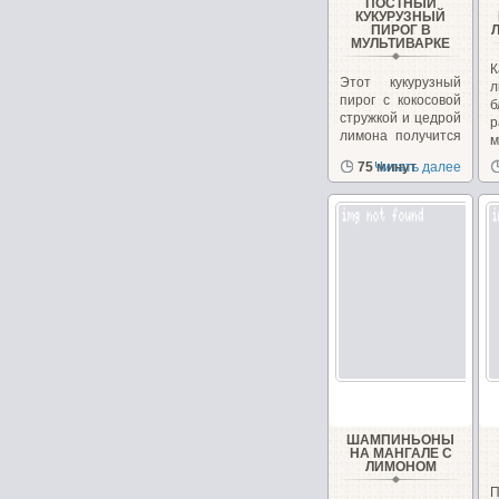
ПОСТНЫЙ
КУКУРУЗНЫЙ
ПИРОГ В
МУЛЬТИВАРКЕ
Этот кукурузный
л
пирог с кокосовой
б
стружкой и цедрой
р
лимона получится
м
в меру...
в
75 минут
Читать далее
ШАМПИНЬОНЫ
НА МАНГАЛЕ С
ЛИМОНОМ