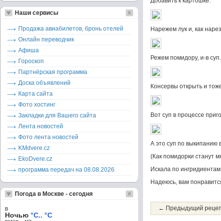
Добавить к картошке.
Наши сервисы
Продажа авиабилетов, бронь отелей
Нарежем лук и, как нарез
Онлайн переводчик
Афиша
Режем помидору, и-в суп.
Гороскоп
Партнёрская программа
Доска объявлений
Консервы открыть и тоже
Карта сайта
Фото хостинг
Вот суп в процессе приг
Закладки для Вашего сайта
Лента новостей
Фото лента новостей
А это суп по выкипанию 
KMdvere.cz
(Как помидорки станут мя
EkoDvere.cz
Искала по ингридиентам,
программа передач на 08.08.2026
Надеюсь, вам понравитс
Погода в Москве - сегодня
← Предыдущий реце
в
Ночью
°C.. °C
ветер – м/c