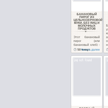
БАНАНОВЫЙ
ПИРОГ ИЗ
ЦЕЛЬНОЗЕРНОВОЙ
МУКИ, БЕЗ ЯИЦ И
Б
МОЛОЧНЫХ
ПРОДУКТОВ
у
Этот банановый
а
пирог (или
о
банановый хлеб) -
н
довольно
50 минут
Читать далее
популярный
десерт в Индии....