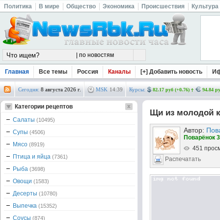
Политика
В мире
Общество
Экономика
Происшествия
Культура
Главная
Все темы
Россия
Каналы
[+] Добавить новость
И
Сегодня:
8 августа 2026 г.
MSK
14
:
39
Курсы:
82.17 руб (+0.76)
94.84 ру
Категории рецептов
Щи из молодой к
Салаты
(10495)
Автор:
Пов
Супы
(4506)
Поварёнок 3
Мясо
(8919)
451 прос
Птица и яйца
(7361)
Распечатать
Рыба
(3698)
Овощи
(1583)
Десерты
(10780)
Выпечка
(15352)
Соусы
(874)