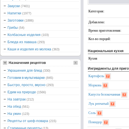
Закуски
(7401)
Категория:
Напитки
(1977)
Заготовки
(1886)
Добавлено:
Грибы
(54)
Время приготовления:
Колбасные изделия
(103)
Кол-во порций:
Блюда из лаваша
(293)
Каши и изделия из молока
(363)
Национальная кухня
Кухня
Назначения рецептов
Ингридиенты для приг
Украшения для блюд
(330)
Картофель
Готовим в мультиварке
(845)
Морковь
Быстро, просто, вкусно
(293)
Едим на природе
(1566)
Капуста белокочанная
На завтрак
(212)
Лук репчатый
На обед
(561)
Соль
На ужин
(123)
Рецепты от шеф-повара
(215)
Помидор
Старинные рецепты
(13)