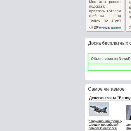
Мне этот рецепт
б
подсказал
Б
приятель. Готовлю
грибочки пока
к
только по этому
рецепту...
20 минут
Читать далее
Доска бесплатных 
Объявления на NewsR
Самое читаемое