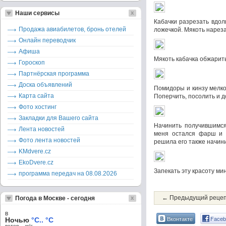
Наши сервисы
Кабачки разрезать вдол
Продажа авиабилетов, бронь отелей
ложечкой. Мякоть нареза
Онлайн переводчик
Афиша
Мякоть кабачка обжарить
Гороскоп
Партнёрская программа
Доска объявлений
Помидоры и кинзу мелко 
Карта сайта
Поперчить, посолить и д
Фото хостинг
Закладки для Вашего сайта
Начинить получившимся
Лента новостей
меня остался фарш и я
Фото лента новостей
решила его также начини
KMdvere.cz
EkoDvere.cz
Запекать эту красоту мин
программа передач на 08.08.2026
← Предыдущий реце
Погода в Москве - сегодня
в
Вконтакте
Faceb
Ночью
°C.. °C
ветер – м/c