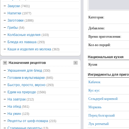
Закуски
(7401)
Напитки
(1977)
Категория:
Заготовки
(1886)
Грибы
Добавлено:
(54)
Колбасные изделия
(103)
Время приготовления:
Блюда из лаваша
(293)
Кол-во порций:
Каши и изделия из молока
(363)
Национальная кухня
Назначения рецептов
Кухня
Украшения для блюд
(330)
Ингридиенты для приг
Готовим в мультиварке
(845)
Кабачок
Быстро, просто, вкусно
(293)
Кус-кус
Едим на природе
(1566)
Сельдерей корневой
На завтрак
(212)
На обед
Морковь
(561)
На ужин
(123)
Перец болгарский
Рецепты от шеф-повара
(215)
Лук репчатый
Старинные рецепты
(13)