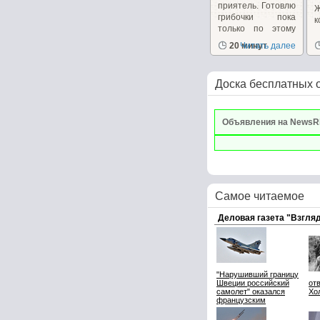
приятель. Готовлю
грибочки пока
к
только по этому
рецепту...
20 минут
Читать далее
Доска бесплатных 
Объявления на NewsR
Самое читаемое