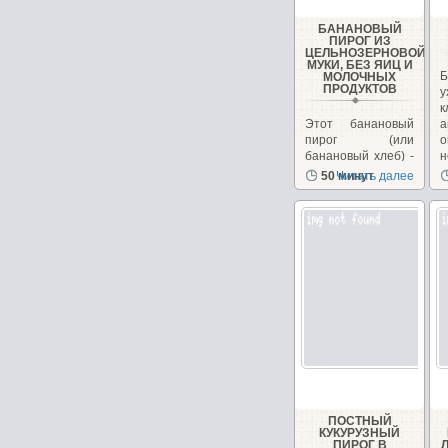
БАНАНОВЫЙ
ПИРОГ ИЗ
ЦЕЛЬНОЗЕРНОВОЙ
МУКИ, БЕЗ ЯИЦ И
Б
МОЛОЧНЫХ
ПРОДУКТОВ
у
Этот банановый
а
пирог (или
о
банановый хлеб) -
н
довольно
50 минут
Читать далее
популярный
десерт в Индии....
ПОСТНЫЙ
КУКУРУЗНЫЙ
ПИРОГ В