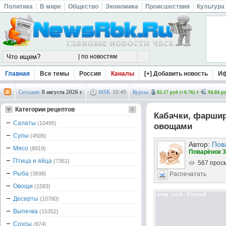
Политика
В мире
Общество
Экономика
Происшествия
Культура
Главная
Все темы
Россия
Каналы
[+] Добавить новость
И
Сегодня:
8 августа 2026 г.
MSK
10
:
49
Курсы:
82.17 руб (+0.76)
94.84 ру
Категории рецептов
Кабачки, фарши
Салаты
(10495)
овощами
Супы
(4506)
Автор:
Пов
Мясо
(8919)
Поварёнок 3
Птица и яйца
(7361)
567 прос
Рыба
(3698)
Распечатать
Овощи
(1583)
Десерты
(10780)
Выпечка
(15352)
Соусы
(874)