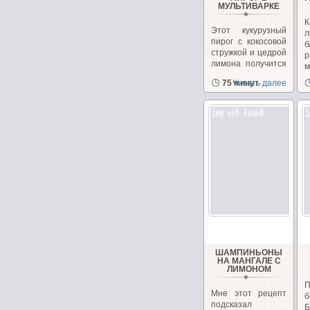
МУЛЬТИВАРКЕ
Этот кукурузный
л
пирог с кокосовой
б
стружкой и цедрой
р
лимона получится
м
в меру...
в
75 минут
Читать далее
ШАМПИНЬОНЫ
НА МАНГАЛЕ С
ЛИМОНОМ
Мне этот рецепт
б
подсказал
Б