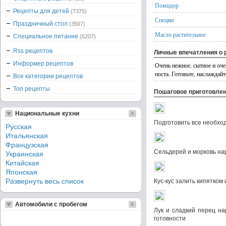
Помидор
Рецепты для детей
(7375)
Специи
Праздничный стол
(3567)
Масло растительное
Специальное питание
(5207)
Rss рецептов
Личные впечатления о 
Информер рецептов
Очень нежное, сытное и оче
поста. Готовьте, наслаждай
Все категории рецептов
Топ рецепты
Пошаговое приготовле
Национальные кухни
Подготовить все необх
Русская
Итальянская
Французская
Сельдерей и морковь на
Украинская
Китайская
Японская
Развернуть весь список
Кус-кус залить кипятком 
Автомобили с пробегом
Лук и сладкий перец на
готовности