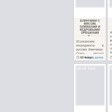
БЛИНЧИКИ С
МЯСОМ,
ОЛИВКАМИ И
КЕДРОВЫМИ
ОРЕШКАМИ
п
Итальянские
ингредиенты в
л
русских блинчиках.
б
Очень вкусно!
Необычно, на
60 минут
Читать далее
сайте...