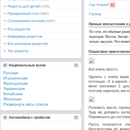
Сыр твердый
Рецепты для детей
(7375)
Горчица
Праздничный стол
(3567)
Специальное питание
(5207)
Личные впечатления о 
Rss рецептов
По сути, это обычные ржан
подходом. Вкусно, быстро, 
Информер рецептов
лeгких закусках. Что может
Все категории рецептов
Топ рецепты
Пошаговое приготовле
Национальные кухни
Всё очень просто.
Русская
Удалить с хлеба корки.
Итальянская
потоньше. И в идеале 
Французская
меня пролежал 3 дня,
Украинская
поэтому нарезала, как п
Китайская
Японская
Развернуть весь список
Положить масло, горчицу
Туда же добавить натё
Перемешать до состояни
Автомобили с пробегом
Паста получается оче
Впоследствии её можно