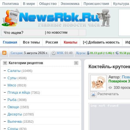
Политика
В мире
Общество
Экономика
Происшествия
Культура
Главная
Все темы
Россия
Каналы
[+] Добавить новость
И
Сегодня:
5 августа 2026 г.
MSK
01
40
Курсы:
81.13 руб (+1.06)
93.58 ру
Категории рецептов
Коктейль-круто
Салаты
(10495)
Автор:
Пов
Супы
(4506)
Поварёнок 3
Мясо
(8919)
330 прос
Птица и яйца
(7361)
Распечатать
Рыба
(3698)
Овощи
(1583)
Десерты
(10780)
Выпечка
(15352)
Соусы
(874)