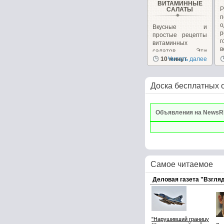
ВИТАМИННЫЕ
САЛАТЫ
Вкусные и
р
простые рецепты
г
витаминных
в
салатов. Эти
салаты очень
10 минут
Читать далее
вкусные сами...
Доска бесплатных 
Объявления на NewsR
Самое читаемое