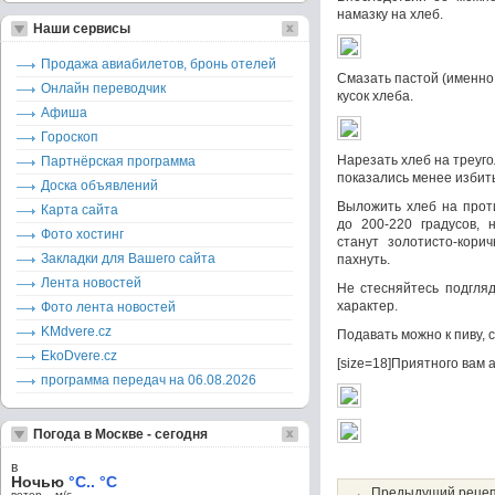
намазку на хлеб.
Наши сервисы
Продажа авиабилетов, бронь отелей
Смазать пастой (именно
Онлайн переводчик
кусок хлеба.
Афиша
Гороскоп
Нарезать хлеб на треуго
Партнёрская программа
показались менее избит
Доска объявлений
Выложить хлеб на проти
Карта сайта
до 200-220 градусов, 
Фото хостинг
станут золотисто-кори
Закладки для Вашего сайта
пахнуть.
Лента новостей
Не стесняйтесь подгляд
характер.
Фото лента новостей
KMdvere.cz
Подавать можно к пиву, с
EkoDvere.cz
[size=18]Приятного вам а
программа передач на 06.08.2026
Погода в Москве - сегодня
в
Ночью
°C.. °C
← Предыдущий реце
ветер – м/c