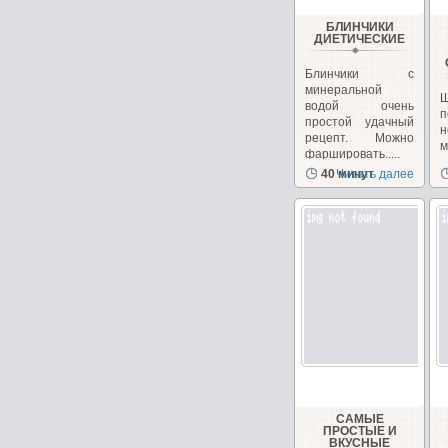
БЛИНЧИКИ
ДИЕТИЧЕСКИЕ
Блинчики с
минеральной
водой очень
п
простой удачный
н
рецепт. Можно
фаршировать.....
з
40 минут
Читать далее
с
САМЫЕ
ПРОСТЫЕ И
ВКУСНЫЕ