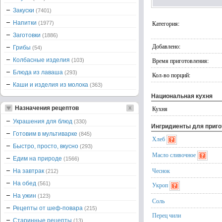
Закуски
(7401)
Напитки
Категория:
(1977)
Заготовки
(1886)
Добавлено:
Грибы
(54)
Колбасные изделия
Время приготовления:
(103)
Блюда из лаваша
(293)
Кол-во порций:
Каши и изделия из молока
(363)
Национальная кухня
Назначения рецептов
Кухня
Украшения для блюд
(330)
Ингридиенты для приг
Готовим в мультиварке
(845)
Хлеб
Быстро, просто, вкусно
(293)
Масло сливочное
Едим на природе
(1566)
Чеснок
На завтрак
(212)
На обед
(561)
Укроп
На ужин
(123)
Соль
Рецепты от шеф-повара
(215)
Перец чили
Старинные рецепты
(13)