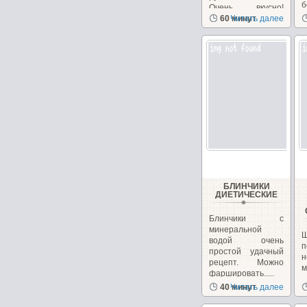
б
Очень вкусно!
Необычно, на
60 минут
Читать далее
сайте...
БЛИНЧИКИ
ДИЕТИЧЕСКИЕ
Блинчики с
минеральной
водой очень
п
простой удачный
н
рецепт. Можно
фаршировать.....
з
40 минут
Читать далее
с