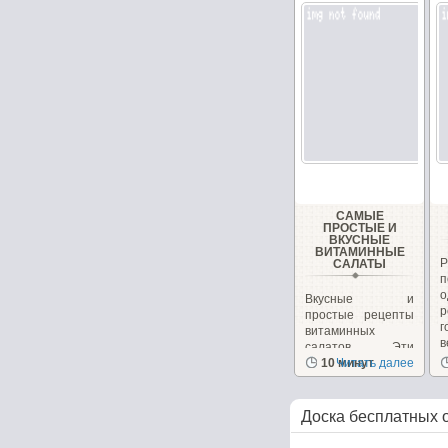
САМЫЕ
ПРОСТЫЕ И
ВКУСНЫЕ
ВИТАМИННЫЕ
САЛАТЫ
Вкусные и
р
простые рецепты
г
витаминных
в
салатов. Эти
салаты очень
10 минут
Читать далее
вкусные сами...
Доска бесплатных 