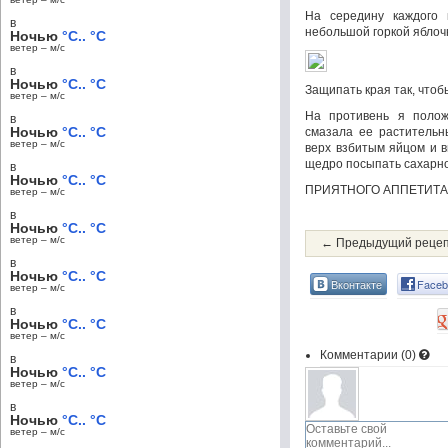
На середину каждого 
в
небольшой горкой яблоч
Ночью
°C.. °C
ветер – м/c
в
Ночью
°C.. °C
Защипать края так, что
ветер – м/c
На противень я полож
в
Ночью
°C.. °C
смазала ее растительн
ветер – м/c
верх взбитым яйцом и в
щедро посыпать сахарно
в
Ночью
°C.. °C
ПРИЯТНОГО АППЕТИТА!!!
ветер – м/c
в
Ночью
°C.. °C
ветер – м/c
← Предыдущий реце
в
Ночью
°C.. °C
Вконтакте
Faceb
ветер – м/c
в
Ночью
°C.. °C
ветер – м/c
Комментарии (
0
)
в
Ночью
°C.. °C
ветер – м/c
в
Ночью
°C.. °C
ветер – м/c