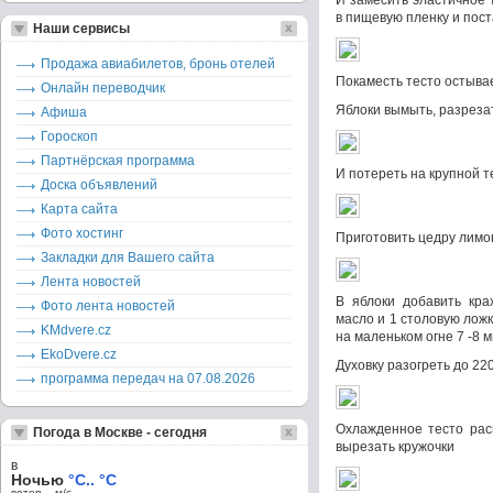
И замесить эластичное 
в пищевую пленку и пост
Наши сервисы
Продажа авиабилетов, бронь отелей
Покаместь тесто остывае
Онлайн переводчик
Яблоки вымыть, разрезат
Афиша
Гороскоп
Партнёрская программа
И потереть на крупной те
Доска объявлений
Карта сайта
Фото хостинг
Приготовить цедру лимо
Закладки для Вашего сайта
Лента новостей
В яблоки добавить кра
Фото лента новостей
масло и 1 столовую лож
KMdvere.cz
на маленьком огне 7 -8 м
EkoDvere.cz
Духовку разогреть до 220
программа передач на 07.08.2026
Охлажденное тесто рас
Погода в Москве - сегодня
вырезать кружочки
в
Ночью
°C.. °C
ветер – м/c