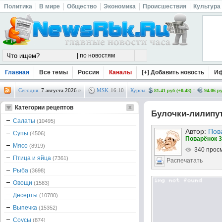
Политика
В мире
Общество
Экономика
Происшествия
Культура
Главная
Все темы
Россия
Каналы
[+] Добавить новость
И
Сегодня:
7 августа 2026 г.
MSK
16
:
10
Курсы:
81.41 руб (+0.48)
94.06 ру
Категории рецептов
Булочки-лилипу
Салаты
(10495)
Автор:
Пов
Супы
(4506)
Поварёнок 3
Мясо
(8919)
340 прос
Птица и яйца
(7361)
Распечатать
Рыба
(3698)
Овощи
(1583)
Десерты
(10780)
Выпечка
(15352)
Соусы
(874)