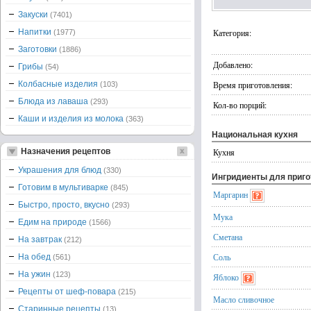
Закуски
(7401)
Напитки
Категория:
(1977)
Заготовки
(1886)
Добавлено:
Грибы
(54)
Колбасные изделия
Время приготовления:
(103)
Блюда из лаваша
(293)
Кол-во порций:
Каши и изделия из молока
(363)
Национальная кухня
Назначения рецептов
Кухня
Украшения для блюд
(330)
Ингридиенты для приг
Готовим в мультиварке
(845)
Маргарин
Быстро, просто, вкусно
(293)
Мука
Едим на природе
(1566)
Сметана
На завтрак
(212)
Соль
На обед
(561)
На ужин
(123)
Яблоко
Рецепты от шеф-повара
(215)
Масло сливочное
Старинные рецепты
(13)