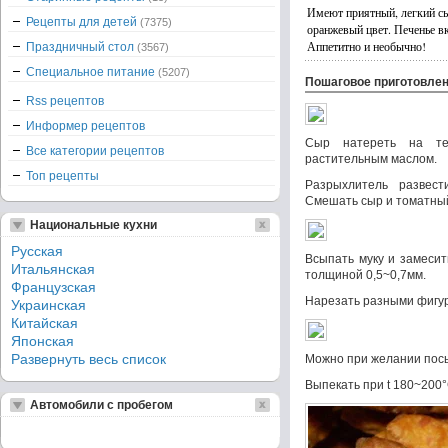
Имеют приятный, легкий сы
Рецепты для детей
(7375)
оранжевый цвет. Печенье в
Аппетитно и необычно!
Праздничный стол
(3567)
Специальное питание
(5207)
Пошаговое приготовле
Rss рецептов
Информер рецептов
Сыр натереть на те
Все категории рецептов
растительным маслом.
Топ рецепты
Разрыхлитель развест
Смешать сыр и томатный
Национальные кухни
Русская
Всыпать муку и замесит
Итальянская
толщиной 0,5~0,7мм.
Французская
Нарезать разными фигу
Украинская
Китайская
Японская
Развернуть весь список
Можно при желании посы
Выпекать при t 180~200°
Автомобили с пробегом