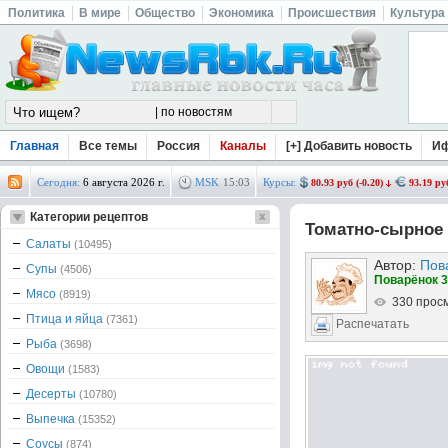
Политика
В мире
Общество
Экономика
Происшествия
Культура
Главная
Все темы
Россия
Каналы
[+] Добавить новость
И
Сегодня:
6 августа 2026 г.
MSK
15
:
03
Курсы:
80.93 руб (-0.20)
93.19 руб
Категории рецептов
Томатно-сырное 
Салаты
(10495)
Автор:
Пов
Супы
(4506)
Поварёнок 3
Мясо
(8919)
330 прос
Птица и яйца
(7361)
Распечатать
Рыба
(3698)
Овощи
(1583)
Десерты
(10780)
Выпечка
(15352)
Соусы
(874)