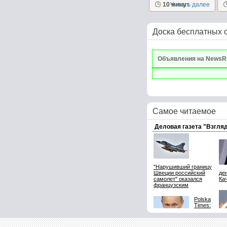
салаты очень
10 минут
Читать далее
вкусные сами...
Доска бесплатных 
Объявления на NewsR
Самое читаемое