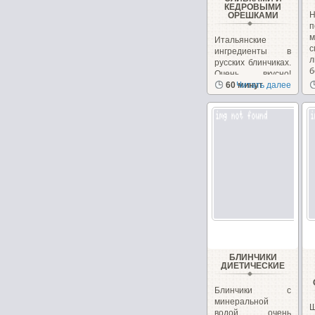
КЕДРОВЫМИ
ОРЕШКАМИ
п
Итальянские
ингредиенты в
л
русских блинчиках.
б
Очень вкусно!
Необычно, на
60 минут
Читать далее
сайте...
БЛИНЧИКИ
ДИЕТИЧЕСКИЕ
Блинчики с
минеральной
водой очень