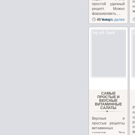
п
простой удачный
н
рецепт. Можно
фаршировать.....
з
40 минут
Читать далее
с
САМЫЕ
ПРОСТЫЕ И
ВКУСНЫЕ
ВИТАМИННЫЕ
САЛАТЫ
Вкусные и
р
простые рецепты
г
витаминных
в
салатов. Эти