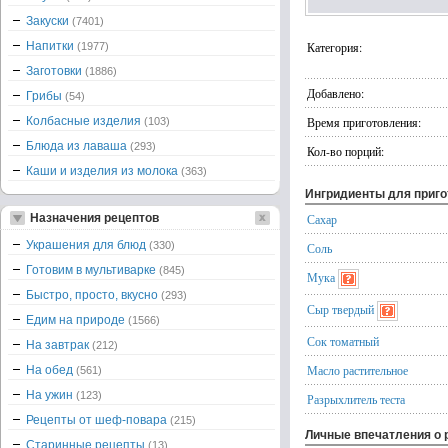
Закуски
(7401)
Напитки
Категория:
(1977)
Заготовки
(1886)
Добавлено:
Грибы
(54)
Колбасные изделия
Время приготовления:
(103)
Блюда из лаваша
(293)
Кол-во порций:
Каши и изделия из молока
(363)
Ингридиенты для приг
Назначения рецептов
Сахар
Украшения для блюд
(330)
Соль
Готовим в мультиварке
(845)
Мука
Быстро, просто, вкусно
(293)
Сыр твердый
Едим на природе
(1566)
Сок томатный
На завтрак
(212)
Масло растительное
На обед
(561)
На ужин
(123)
Разрыхлитель теста
Рецепты от шеф-повара
(215)
Личные впечатления о 
Старинные рецепты
(13)