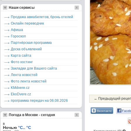
Наши сервисы
Продажа авиабилетов, бронь отелей
Онлайн переводчик
Афиша
Гороскоп
Партнёрская программа
Доска объявлений
Карта сайта
Фото хостинг
Закладки для Вашего сайта
Лента новостей
Фото лента новостей
KMdvere.cz
EkoDvere.cz
← Предыдущий реце
программа передач на 06.08.2026
Вконтакте
Faceb
Погода в Москве - сегодня
в
Ночью
°C.. °C
ветер – м/c