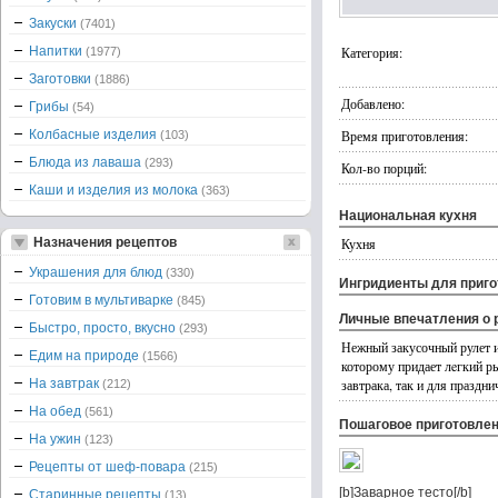
Закуски
(7401)
Напитки
Категория:
(1977)
Заготовки
(1886)
Добавлено:
Грибы
(54)
Колбасные изделия
Время приготовления:
(103)
Блюда из лаваша
(293)
Кол-во порций:
Каши и изделия из молока
(363)
Национальная кухня
Назначения рецептов
Кухня
Украшения для блюд
(330)
Ингридиенты для приг
Готовим в мультиварке
(845)
Личные впечатления о 
Быстро, просто, вкусно
(293)
Нежный закусочный рулет из
Едим на природе
(1566)
которому придает лeгкий р
На завтрак
завтрака, так и для праздни
(212)
На обед
(561)
Пошаговое приготовле
На ужин
(123)
Рецепты от шеф-повара
(215)
[b]Заварное тесто[/b]
Старинные рецепты
(13)