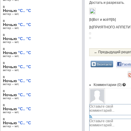
Достать и разрезать.
в
Ночью
°C.. °C
ветер – м/c
[b]Вот и всё!!![/b]
в
Ночью
°C.. °C
[b]ПРИЯТНОГО АППЕТИТА!
ветер – м/c
в
Ночью
°C.. °C
ветер – м/c
в
← Предыдущий реце
Ночью
°C.. °C
ветер – м/c
в
Вконтакте
Faceb
Ночью
°C.. °C
ветер – м/c
в
Ночью
°C.. °C
ветер – м/c
Комментарии (
0
)
в
Ночью
°C.. °C
ветер – м/c
в
Ночью
°C.. °C
ветер – м/c
в
Ночью
°C.. °C
ветер – м/c