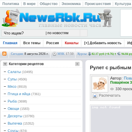
Политика
В мире
Общество
Экономика
Происшествия
Культура
Главная
Все темы
Россия
Каналы
[+] Добавить новость
И
Сегодня:
8 августа 2026 г.
MSK
17
:
50
Курсы:
82.17 руб (+0.76)
94.84 ру
Категории рецептов
Рулет с рыбным
Салаты
(10495)
Автор:
Пов
Супы
(4506)
Поварёнок 3
Мясо
(8919)
330 прос
Птица и яйца
(7361)
Распечатать
Рыба
(3698)
Овощи
(1583)
Десерты
(10780)
Выпечка
(15352)
Соусы
(874)