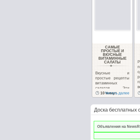
САМЫЕ
ПРОСТЫЕ И
ВКУСНЫЕ
ВИТАМИННЫЕ
САЛАТЫ
Вкусные и
р
простые рецепты
г
витаминных
в
салатов. Эти
салаты очень
10 минут
Читать далее
вкусные сами...
Доска бесплатных 
Объявления на NewsR