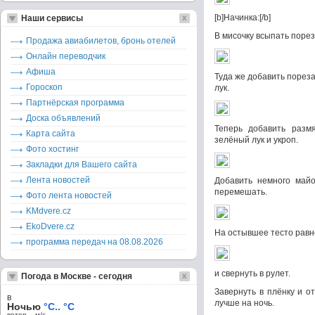
[b]Начинка:[/b]
Наши сервисы
В мисочку всыпать поре
Продажа авиабилетов, бронь отелей
Онлайн переводчик
Афиша
Туда же добавить порез
Гороскоп
лук.
Партнёрская программа
Доска объявлений
Теперь добавить разм
Карта сайта
зелёный лук и укроп.
Фото хостинг
Закладки для Вашего сайта
Лента новостей
Добавить немного майо
перемешать.
Фото лента новостей
KMdvere.cz
EkoDvere.cz
На остывшее тесто равн
программа передач на 08.08.2026
и свернуть в рулет.
Погода в Москве - сегодня
Завернуть в плёнку и о
в
лучше на ночь.
Ночью
°C.. °C
ветер – м/c