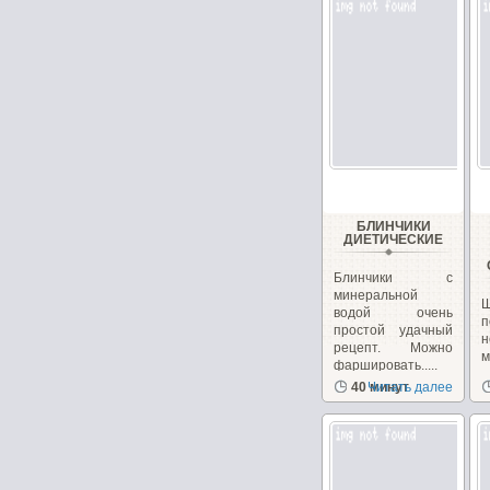
БЛИНЧИКИ
ДИЕТИЧЕСКИЕ
Блинчики с
минеральной
водой очень
п
простой удачный
н
рецепт. Можно
фаршировать.....
з
40 минут
Читать далее
с