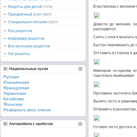
В кастрюльку с молоком 
Рецепты для детей
(7375)
Праздничный стол
(3567)
Специальное питание
(5207)
Довести до кипения, п
расплавится.
Rss рецептов
Снять с огня и всыпать 
Информер рецептов
Быстро перемешать до 
Все категории рецептов
Отставить в сторону и д
Топ рецепты
Национальные кухни
Миксером по-одному вт
тщательно вымешивая.
Русская
Итальянская
Французская
Украинская
Противень застелить бу
Китайская
Вылить тесто и равноме
Японская
Отправить в разогретую 
Развернуть весь список
Автомобили с пробегом
Готовое тесто достать и 