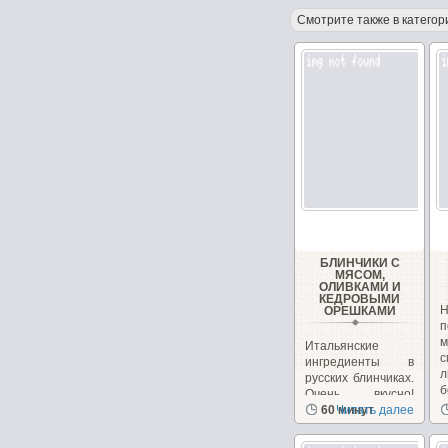
Смотрите также в категор
БЛИНЧИКИ С
МЯСОМ,
ОЛИВКАМИ И
КЕДРОВЫМИ
ОРЕШКАМИ
п
Итальянские
ингредиенты в
л
русских блинчиках.
б
Очень вкусно!
Необычно, на
60 минут
Читать далее
сайте...