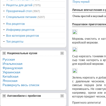
Перец черный
Рецепты для детей
(7375)
Личные впечатления о 
Праздничный стол
(3567)
Очень простой и вкусный са
Специальное питание
(5207)
Rss рецептов
Пошаговое приготовле
Информер рецептов
Все категории рецептов
Морковь очистить и нат
Топ рецепты
корейской моркови.
Национальные кухни
Сыр нарезать тонкими п
Русская
сыр тоже натереть а кр
Итальянская
для корейской моркови.
Французская
Украинская
Китайская
Зелень нарезать и доба
Японская
с давленым чесноком, 
Развернуть весь список
смесью перцев (или п
перемешать. Не советую
например, орехи или и
Автомобили с пробегом
которую придает чеснок,
Приятного аппетита!