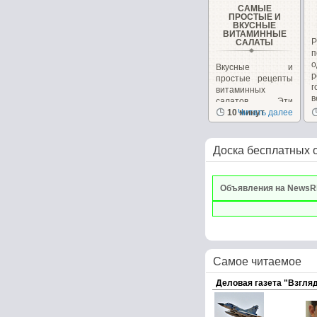
САМЫЕ
ПРОСТЫЕ И
ВКУСНЫЕ
ВИТАМИННЫЕ
САЛАТЫ
Вкусные и
р
простые рецепты
г
витаминных
в
салатов. Эти
салаты очень
10 минут
Читать далее
вкусные сами...
Доска бесплатных 
Объявления на NewsR
Самое читаемое