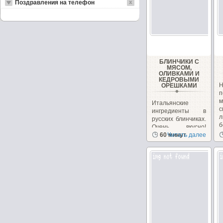
Поздравления на телефон
БЛИНЧИКИ С
МЯСОМ,
ОЛИВКАМИ И
КЕДРОВЫМИ
ОРЕШКАМИ
п
Итальянские
ингредиенты в
л
русских блинчиках.
б
Очень вкусно!
Необычно, на
60 минут
Читать далее
сайте...