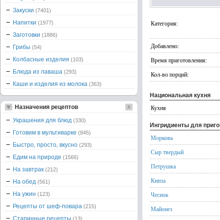
Закуски
(7401)
Напитки
Категория:
(1977)
Заготовки
(1886)
Добавлено:
Грибы
(54)
Колбасные изделия
Время приготовления:
(103)
Блюда из лаваша
(293)
Кол-во порций:
Каши и изделия из молока
(363)
Национальная кухня
Назначения рецептов
Кухня
Украшения для блюд
(330)
Ингридиенты для приг
Готовим в мультиварке
(845)
Морковь
Быстро, просто, вкусно
(293)
Сыр твердый
Едим на природе
(1566)
Петрушка
На завтрак
(212)
Кинза
На обед
(561)
На ужин
Чеснок
(123)
Рецепты от шеф-повара
(215)
Майонез
Старинные рецепты
(13)