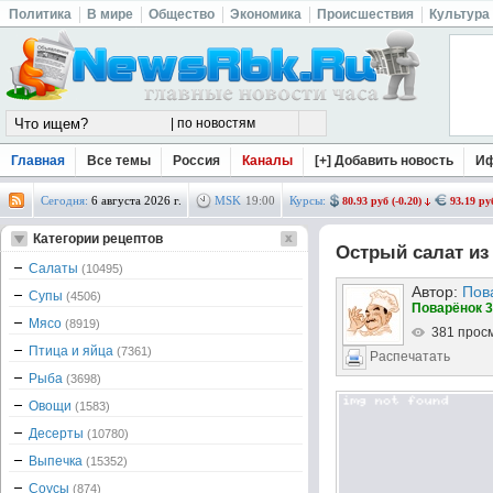
Политика
В мире
Общество
Экономика
Происшествия
Культура
Главная
Все темы
Россия
Каналы
[+] Добавить новость
И
Сегодня:
6 августа 2026 г.
MSK
19
:
00
Курсы:
80.93 руб (-0.20)
93.19 руб
Категории рецептов
Острый салат из
Салаты
(10495)
Автор:
Пов
Супы
(4506)
Поварёнок 3
Мясо
(8919)
381 прос
Птица и яйца
(7361)
Распечатать
Рыба
(3698)
Овощи
(1583)
Десерты
(10780)
Выпечка
(15352)
Соусы
(874)