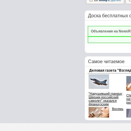
салаты очень
10 минут
Читать далее
вкусные сами...
Доска бесплатных 
Объявления на NewsR
Самое читаемое