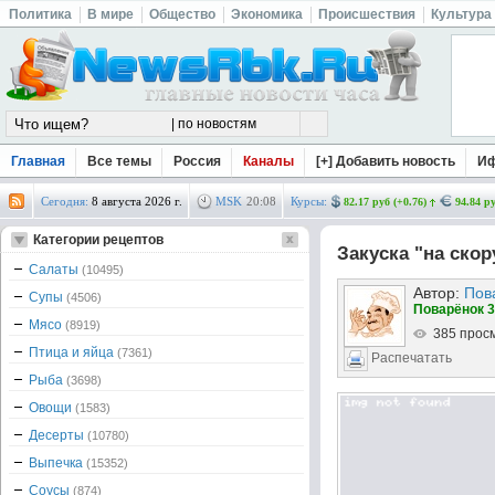
Политика
В мире
Общество
Экономика
Происшествия
Культура
Главная
Все темы
Россия
Каналы
[+] Добавить новость
И
Сегодня:
8 августа 2026 г.
MSK
20
:
08
Курсы:
82.17 руб (+0.76)
94.84 ру
Категории рецептов
Закуска "на скор
Салаты
(10495)
Автор:
Пов
Супы
(4506)
Поварёнок 3
Мясо
(8919)
385 прос
Птица и яйца
(7361)
Распечатать
Рыба
(3698)
Овощи
(1583)
Десерты
(10780)
Выпечка
(15352)
Соусы
(874)