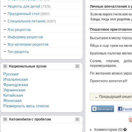
Рецепты для детей
Личные впечатления о 
(7375)
Если на пороге гости или х
Праздничный стол
(3567)
блюда, тогда этот рецептик 
Специальное питание
(5207)
Пошаговое приготовле
Rss рецептов
Информер рецептов
Высыпаем в миску горош
Все категории рецептов
Яйца и сыр трем на мелк
Топ рецепты
Крабовые палочки мелко
Солим, перчим, доб
перемешиваем.
Национальные кухни
По желанию можно украс
Русская
Итальянская
Приятного аппетита!!!
Французская
Украинская
Китайская
← Предыдущий реце
Японская
Развернуть весь список
Вконтакте
Faceb
Автомобили с пробегом
Комментарии (
0
)