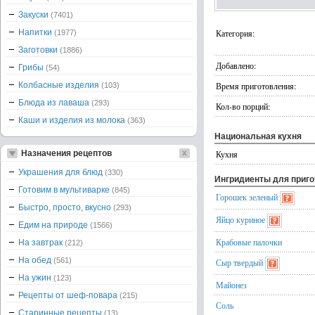
Закуски
(7401)
Напитки
Категория:
(1977)
Заготовки
(1886)
Добавлено:
Грибы
(54)
Колбасные изделия
Время приготовления:
(103)
Блюда из лаваша
(293)
Кол-во порций:
Каши и изделия из молока
(363)
Национальная кухня
Назначения рецептов
Кухня
Украшения для блюд
(330)
Ингридиенты для приг
Готовим в мультиварке
(845)
Горошек зеленый
Быстро, просто, вкусно
(293)
Яйцо куриное
Едим на природе
(1566)
Крабовые палочки
На завтрак
(212)
На обед
(561)
Сыр твердый
На ужин
(123)
Майонез
Рецепты от шеф-повара
(215)
Соль
Старинные рецепты
(13)