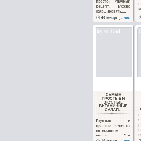
простой удачный
н
рецепт. Можно
фаршировать.....
з
40 минут
Читать далее
с
САМЫЕ
ПРОСТЫЕ И
ВКУСНЫЕ
ВИТАМИННЫЕ
САЛАТЫ
Вкусные и
р
простые рецепты
г
витаминных
в
салатов. Эти