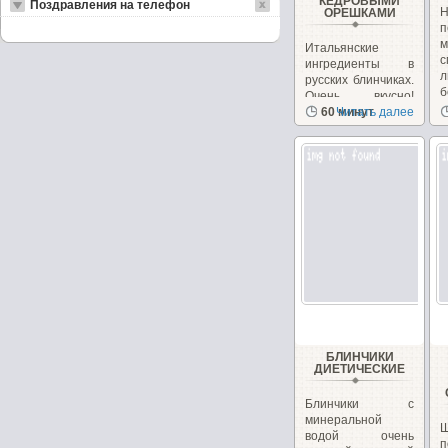
КЕДРОВЫМИ
Поздравления на телефон
ОРЕШКАМИ
п
Итальянские
ингредиенты в
л
русских блинчиках.
б
Очень вкусно!
Необычно, на
60 минут
Читать далее
сайте...
БЛИНЧИКИ
ДИЕТИЧЕСКИЕ
Блинчики с
минеральной
водой очень
п