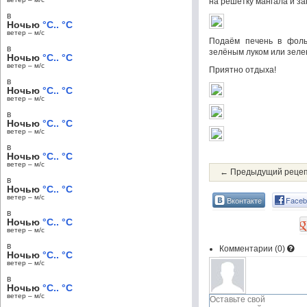
на решётку мангала и за
в
Ночью
°C.. °C
ветер – м/c
Подаём печень в фоль
в
зелёным луком или зеле
Ночью
°C.. °C
ветер – м/c
Приятно отдыха!
в
Ночью
°C.. °C
ветер – м/c
в
Ночью
°C.. °C
ветер – м/c
в
Ночью
°C.. °C
ветер – м/c
← Предыдущий реце
в
Ночью
°C.. °C
ветер – м/c
Вконтакте
Faceb
в
Ночью
°C.. °C
ветер – м/c
в
Комментарии (
0
)
Ночью
°C.. °C
ветер – м/c
в
Ночью
°C.. °C
ветер – м/c