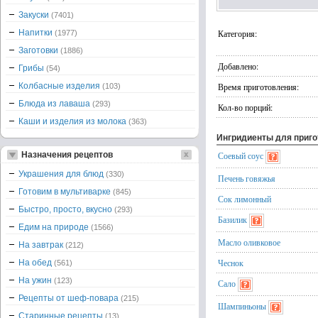
Закуски
(7401)
Напитки
Категория:
(1977)
Заготовки
(1886)
Добавлено:
Грибы
(54)
Колбасные изделия
Время приготовления:
(103)
Блюда из лаваша
(293)
Кол-во порций:
Каши и изделия из молока
(363)
Ингридиенты для приг
Назначения рецептов
Соевый соус
Украшения для блюд
(330)
Печень говяжья
Готовим в мультиварке
(845)
Сок лимонный
Быстро, просто, вкусно
(293)
Базилик
Едим на природе
(1566)
Масло оливковое
На завтрак
(212)
Чеснок
На обед
(561)
На ужин
(123)
Сало
Рецепты от шеф-повара
(215)
Шампиньоны
Старинные рецепты
(13)