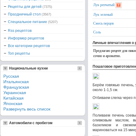
Лук репчатый
Рецепты для детей
(7375)
Лук зеленый
Праздничный стол
(3567)
Специальное питание
(5207)
Смесь перцев
Rss рецептов
Соль
Информер рецептов
Личные впечатления о 
Все категории рецептов
Предлагаю рецепт для пикн
Топ рецепты
сочно и ароматно.
Пошаговое приготовле
Национальные кухни
Русская
Итальянская
Берём говяжью печень, 
Французская
около 1-1,5 см.
Украинская
Китайская
Отбиваем слегка через 
Японская
Развернуть весь список
Поливаем печень соевы
оливковым маслом, в
Автомобили с пробегом
базиликом и свежем
мариноваться на 15 мину