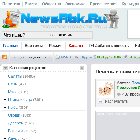
Политика
В мире
Общество
Экономика
Происшествия
Культура
Главная
Все темы
Россия
Каналы
[+] Добавить новость
И
Сегодня:
7 августа 2026 г.
MSK
16
:
16
Курсы:
81.41 руб (+0.48)
94.06 ру
Категории рецептов
Печень с шампи
Салаты
(10495)
Автор:
Пов
Супы
(4506)
Поварёнок 3
Мясо
(8919)
437 прос
Птица и яйца
(7361)
Распечатать
Рыба
(3698)
Овощи
(1583)
Десерты
(10780)
Выпечка
(15352)
Соусы
(874)