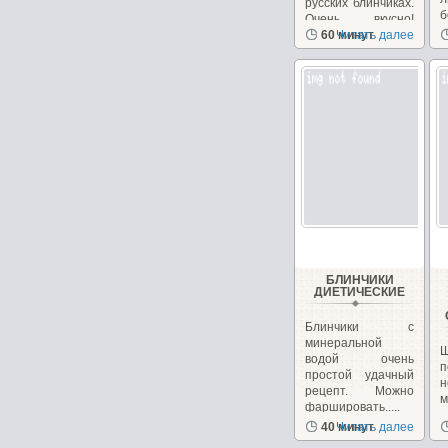
русских блинчиках.
б
Очень вкусно!
Необычно, на
60 минут
Читать далее
сайте...
БЛИНЧИКИ
ДИЕТИЧЕСКИЕ
Блинчики с
минеральной
водой очень
п
простой удачный
н
рецепт. Можно
фаршировать.....
з
40 минут
Читать далее
с