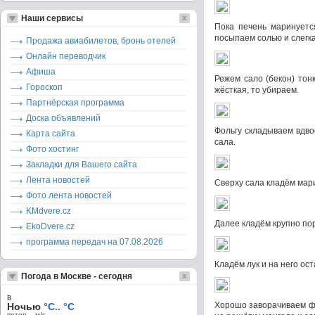
Наши сервисы
Пока печень маринуетс
посыпаем солью и слегк
Продажа авиабилетов, бронь отелей
Онлайн переводчик
Афиша
Режем сало (бекон) тон
Гороскоп
жёсткая, то убираем.
Партнёрская программа
Доска объявлений
Фольгу складываем вдво
Карта сайта
сала.
Фото хостинг
Закладки для Вашего сайта
Лента новостей
Сверху сала кладём мар
Фото лента новостей
KMdvere.cz
Далее кладём крупно п
EkoDvere.cz
программа передач на 07.08.2026
Кладём лук и на него ос
Погода в Москве - сегодня
в
Хорошо заворачиваем фо
Ночью
°C.. °C
ветер – м/c