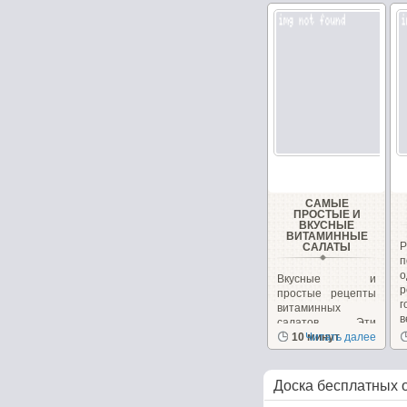
САМЫЕ
ПРОСТЫЕ И
ВКУСНЫЕ
ВИТАМИННЫЕ
САЛАТЫ
Вкусные и
р
простые рецепты
г
витаминных
в
салатов. Эти
салаты очень
10 минут
Читать далее
вкусные сами...
Доска бесплатных 