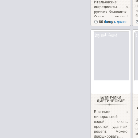
Итальянские
ингредиенты в
л
русских блинчиках.
б
Очень вкусно!
Необычно, на
60 минут
Читать далее
сайте...
БЛИНЧИКИ
ДИЕТИЧЕСКИЕ
Блинчики с
минеральной
водой очень
п
простой удачный
н
рецепт. Можно
фаршировать.....