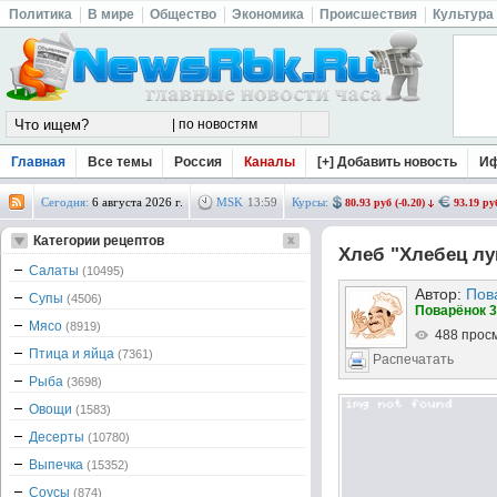
Политика
В мире
Общество
Экономика
Происшествия
Культура
Главная
Все темы
Россия
Каналы
[+] Добавить новость
И
Сегодня:
6 августа 2026 г.
MSK
13
:
59
Курсы:
80.93 руб (-0.20)
93.19 руб
Категории рецептов
Хлеб "Хлебец л
Салаты
(10495)
Автор:
Пов
Супы
(4506)
Поварёнок 3
Мясо
(8919)
488 прос
Птица и яйца
(7361)
Распечатать
Рыба
(3698)
Овощи
(1583)
Десерты
(10780)
Выпечка
(15352)
Соусы
(874)