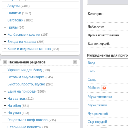
Закуски
(7401)
Напитки
Категория:
(1977)
Заготовки
(1886)
Добавлено:
Грибы
(54)
Колбасные изделия
Время приготовления:
(103)
Блюда из лаваша
(293)
Кол-во порций:
Каши и изделия из молока
(363)
Ингридиенты для приг
Назначения рецептов
Вода
Украшения для блюд
(330)
Соль
Готовим в мультиварке
(845)
Сахар
Быстро, просто, вкусно
(293)
Майонез
Едим на природе
(1566)
Мука пшеничная
На завтрак
(212)
Мука ржаная
На обед
(561)
На ужин
Лук репчатый
(123)
Рецепты от шеф-повара
(215)
Сыр твердый
Старинные рецепты
(13)