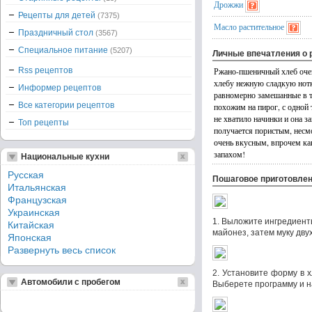
Дрожжи
Рецепты для детей
(7375)
Масло растительное
Праздничный стол
(3567)
Специальное питание
(5207)
Личные впечатления о 
Rss рецептов
Ржано-пшеничный хлеб очен
хлебу нежную сладкую нотку
Информер рецептов
равномерно замешанные в т
Все категории рецептов
похожим на пирог, с одной 
не хватило начинки и она за
Топ рецепты
получается пористым, нес
очень вкусным, впрочем ка
запахом!
Национальные кухни
Русская
Пошаговое приготовле
Итальянская
Французская
Украинская
1. Выложите ингредиенты
Китайская
майонез, затем муку дв
Японская
Развернуть весь список
2. Установите форму в х
Автомобили с пробегом
Выберете программу и н