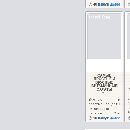
з
40 минут
Читать далее
с
САМЫЕ
ПРОСТЫЕ И
ВКУСНЫЕ
ВИТАМИННЫЕ
САЛАТЫ
Вкусные и
р
простые рецепты
г
витаминных
в
салатов. Эти
салаты очень
10 минут
Читать далее
вкусные сами...