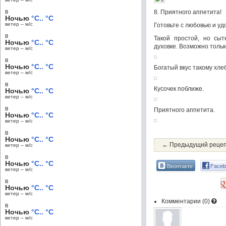
в
8. Приятного аппетита!
Ночью
°C.. °C
ветер – м/c
Готовьте с любовью и уд
в
Такой простой, но сыт
Ночью
°C.. °C
духовке. Возможно толь
ветер – м/c
в
Ночью
°C.. °C
Богатый вкус такому хле
ветер – м/c
в
Кусочек поближе.
Ночью
°C.. °C
ветер – м/c
в
Приятного аппетита.
Ночью
°C.. °C
ветер – м/c
в
Ночью
°C.. °C
← Предыдущий реце
ветер – м/c
в
Ночью
°C.. °C
Вконтакте
Faceb
ветер – м/c
в
Ночью
°C.. °C
ветер – м/c
Комментарии (
0
)
в
Ночью
°C.. °C
ветер – м/c