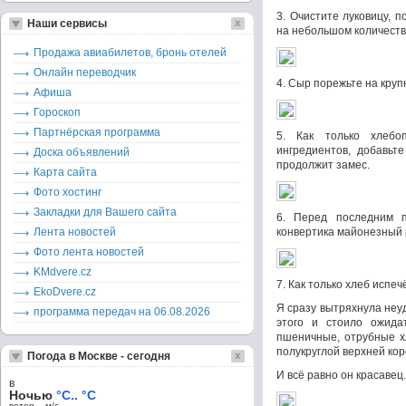
3. Очистите луковицу, 
Наши сервисы
на небольшом количеств
Продажа авиабилетов, бронь отелей
Онлайн переводчик
4. Сыр порежьте на круп
Афиша
Гороскоп
Партнёрская программа
5. Как только хлебо
ингредиентов, добавьт
Доска объявлений
продолжит замес.
Карта сайта
Фото хостинг
Закладки для Вашего сайта
6. Перед последним 
Лента новостей
конвертика майонезный 
Фото лента новостей
KMdvere.cz
7. Как только хлеб испеч
EkoDvere.cz
Я сразу вытряхнула неу
программа передач на 06.08.2026
этого и стоило ожидат
пшеничные, отрубные х
полукруглой верхней кор
Погода в Москве - сегодня
И всё равно он красавец.
в
Ночью
°C.. °C
ветер – м/c