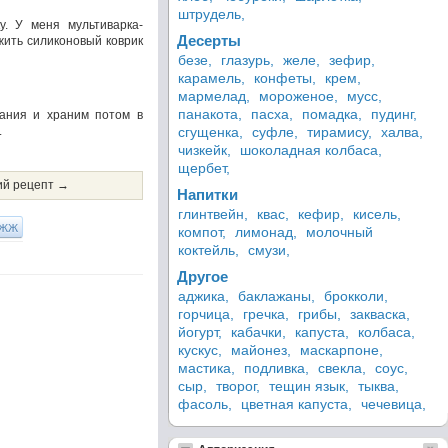
штрудель,
у. У меня мультиварка-
Десерты
жить силиконовый коврик
безе,
глазурь,
желе,
зефир,
карамель,
конфеты,
крем,
мармелад,
мороженое,
мусс,
панакота,
пасха,
помадка,
пудинг,
вания и храним потом в
.
сгущенка,
суфле,
тирамису,
халва,
чизкейк,
шоколадная колбаса,
щербет,
й рецепт →
Напитки
глинтвейн,
квас,
кефир,
кисель,
ЖЖ
компот,
лимонад,
молочный
коктейль,
смузи,
Другое
аджика,
баклажаны,
брокколи,
горчица,
гречка,
грибы,
закваска,
йогурт,
кабачки,
капуста,
колбаса,
кускус,
майонез,
маскарпоне,
мастика,
подливка,
свекла,
соус,
сыр,
творог,
тещин язык,
тыква,
фасоль,
цветная капуста,
чечевица,