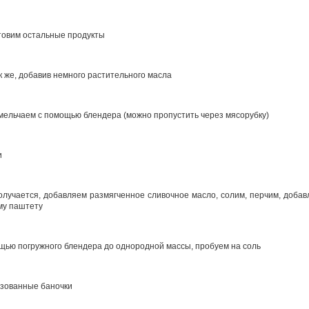
отовим остальные продукты
к же, добавив немного растительного масла
мельчаем с помощью блендера (можно пропустить через мясорубку)
и
получается, добавляем размягченное сливочное масло, солим, перчим, добав
му паштету
ью погружного блендера до однородной массы, пробуем на соль
изованные баночки