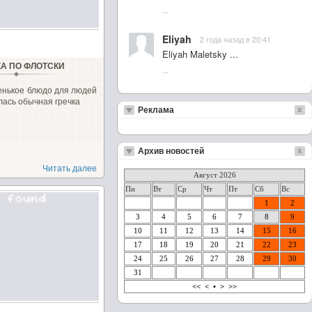
...
Eliyah
2 года назад в 20:41
Eliyah Maletsky ...
КА ПО ФЛОТСКИ
...
енькое блюдо для людей
ась обычная гречка
Реклама
Архив новостей
Читать далее
Август 2026
Пн
Вт
Ср
Чт
Пт
Сб
Вс
1
2
3
4
5
6
7
8
9
10
11
12
13
14
15
16
17
18
19
20
21
22
23
24
25
26
27
28
29
30
31
<<
<
•
>
>>