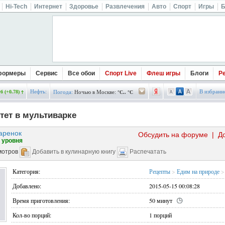
Hi-Tech
Интернет
Здоровье
Развлечения
Авто
Спорт
Игры
Б
формеры
Сервис
Все обои
Спорт Live
Флеш игры
Блоги
Р
Нефть:
В избранн
б (+0.78)
Погода:
Ночью в Москве:
°C.. °C
ет в мультиварке
аренок
Обсудить на форуме
|
Д
 уровня
мотров
Добавить в кулинарную книгу
Распечатать
Категория:
Рецепты
>
Едим на природе
>
Добавлено:
2015-05-15 00:08:28
Время приготовления:
50 минут
Кол-во порций:
1 порций