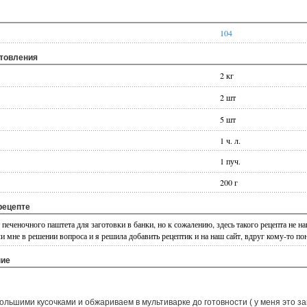
104
отовления
2 кг
2 шт
5 шт
1 ч. л.
1 пуч.
200 г
рецепте
печеночного паштета для заготовки в банки, но к сожалению, здесь такого рецепта не на
и мне в решении вопроса и я решила добавить рецептик и на наш сайт, вдруг кому-то по
ние
льшими кусочками и обжариваем в мультиварке до готовности ( у меня это за