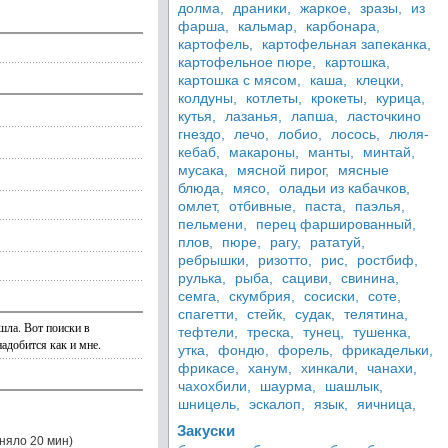
долма,
драники,
жаркое,
зразы,
из
фарша,
кальмар,
карбонара,
картофель,
картофельная запеканка,
картофельное пюре,
картошка,
картошка с мясом,
каша,
клецки,
колдуны,
котлеты,
крокеты,
курица,
кутья,
лазанья,
лапша,
ласточкино
гнездо,
лечо,
лобио,
лосось,
люля-
кебаб,
макароны,
манты,
минтай,
мусака,
мясной пирог,
мясные
блюда,
мясо,
оладьи из кабачков,
омлет,
отбивные,
паста,
паэлья,
пельмени,
перец фаршированный,
плов,
пюре,
рагу,
рататуй,
ребрышки,
ризотто,
рис,
ростбиф,
рулька,
рыба,
сациви,
свинина,
семга,
скумбрия,
сосиски,
соте,
спагетти,
стейк,
судак,
телятина,
шла. Вот поиски в
тефтели,
треска,
тунец,
тушенка,
надобится как и мне.
утка,
фондю,
форель,
фрикадельки,
фрикасе,
ханум,
хинкали,
чанахи,
чахохбили,
шаурма,
шашлык,
шницель,
эскалоп,
язык,
яичница,
Закуски
няло 20 мин)