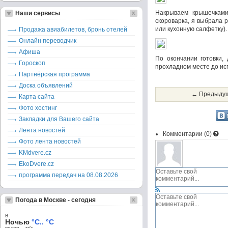
Накрываем крышечками,
Наши сервисы
скороварка, я выбрала 
или кухонную салфетку).
Продажа авиабилетов, бронь отелей
Онлайн переводчик
Афиша
По окончании готовки,
Гороскоп
прохладном месте до исп
Партнёрская программа
Доска объявлений
← Предыдущ
Карта сайта
Фото хостинг
Закладки для Вашего сайта
Лента новостей
Комментарии (
0
)
Фото лента новостей
KMdvere.cz
EkoDvere.cz
программа передач на 08.08.2026
Погода в Москве - сегодня
в
Ночью
°C.. °C
ветер – м/c