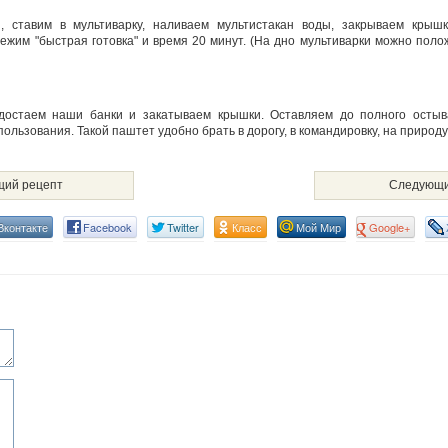
 ставим в мультиварку, наливаем мультистакан воды, закрываем крышк
режим "быстрая готовка" и время 20 минут. (На дно мультиварки можно поло
 достаем наши банки и закатываем крышки. Оставляем до полного осты
ользования. Такой паштет удобно брать в дорогу, в командировку, на природу
ий рецепт
Следующи
Вконтакте
Facebook
Twitter
Класс
Мой Мир
Google+