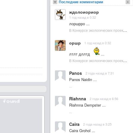
Последние комментарии
ждолоиориор
1 год назад в 0:32
лоршрро ...
В Конкурсе экологических проектов в Подмосковье активно участвовала молодежь :: NewsRbk.ru...
оршр
1 год назад в 0:32
лтлт дллтд
...
В Конкурсе экологических проектов в Подмосковье активно участвовала молодежь :: NewsRbk.ru...
Panos
2 года назад в 7:31
Panos Naidin ...
...
Riahnna
2 года назад в 6:56
Riahnna Dempster ...
...
Caira
2 года назад в 3:25
Caira Grohol ...