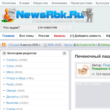
Политика
В мире
Общество
Экономика
Происшествия
Культура
Главная
Все темы
Россия
Каналы
[+] Добавить новость
И
Сегодня:
8 августа 2026 г.
MSK
18
:
03
Курсы:
82.17 руб (+0.76)
94.84 ру
Категории рецептов
Печеночный пашт
Салаты
(10495)
Автор:
Пов
Супы
(4506)
Поварёнок 3
Мясо
(8919)
514 прос
Птица и яйца
(7361)
Рыба
(3698)
Овощи
(1583)
Десерты
(10780)
Выпечка
(15352)
Соусы
(874)