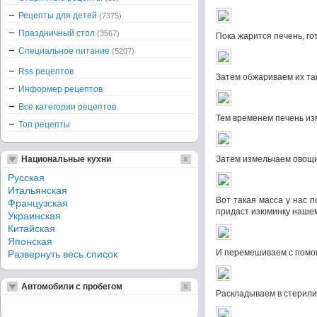
Рецепты для детей
(7375)
Праздничный стол
(3567)
Пока жарится печень, г
Специальное питание
(5207)
Rss рецептов
Затем обжариваем их та
Информер рецептов
Все категории рецептов
Тем временем печень из
Топ рецепты
Национальные кухни
Затем измельчаем овощ
Русская
Итальянская
Вот такая масса у нас 
Французская
придаст изюминку наше
Украинская
Китайская
Японская
И перемешиваем с помощ
Развернуть весь список
Автомобили с пробегом
Раскладываем в стерил