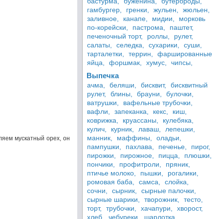
бастурма,
буженина,
бутерброды,
гамбургер,
гренки,
жульен,
жюльен,
заливное,
канапе,
мидии,
морковь
по-корейски,
пастрома,
паштет,
печеночный торт,
роллы,
рулет,
салаты,
селедка,
сухарики,
суши,
тарталетки,
террин,
фаршированные
яйца,
форшмак,
хумус,
чипсы,
Выпечка
ачма,
беляши,
бисквит,
бисквитный
рулет,
блины,
брауни,
булочки,
ватрушки,
вафельные трубочки,
вафли,
запеканка,
кекс,
киш,
коврижка,
круассаны,
кулебяка,
кулич,
курник,
лаваш,
лепешки,
манник,
маффины,
оладьи,
ляем мускатный орех, он
пампушки,
пахлава,
печенье,
пирог,
пирожки,
пирожное,
пицца,
плюшки,
пончики,
профитроли,
пряник,
птичье молоко,
пышки,
рогалики,
ромовая баба,
самса,
слойка,
сочни,
сырник,
сырные палочки,
сырные шарики,
творожник,
тесто,
торт,
трубочки,
хачапури,
хворост,
хлеб,
чебуреки,
шарлотка,