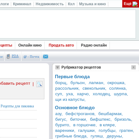
Ещё
логи
Криминал
Недвижимость
Кхл
Музыка и кино
ецепты
Онлайн кино
Продать авто
Радио онлайн
PDA
ое
@
- Почта
Рубрикатор рецептов
Первые блюда
борщ,
бульон,
лагман,
окрошка,
обавить рецепт
|
рассольник,
свекольник,
солянка,
суп,
уха,
харчо,
холодец,
шурпа,
щи из капусты,
Рецепты для пикника
Основное блюдо
азу,
бефстроганов,
бешбармак,
бигус,
биточки,
бифштекс,
бризоль,
бурито,
в горшочке,
в кляре,
вареники,
галушки,
голубцы,
гратен,
грибные блюда,
гуляш,
деруны,