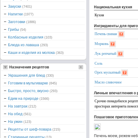
Закуски
(7401)
Национальная кухня
Напитки
(1977)
Кухня
Заготовки
(1886)
Ингридиенты для приг
Грибы
(54)
Печень свиная
Колбасные изделия
(103)
Морковь
Блюда из лаваша
(293)
Каши и изделия из молока
(363)
Лук репчатый
Соль
Назначения рецептов
Орех мускатный
Украшения для блюд
(330)
Масло сливочное
Готовим в мультиварке
(845)
Быстро, просто, вкусно
(293)
Личные впечатления о 
Едим на природе
(1566)
Срочно понадобился рецепт 
просторах интернета помогл
На завтрак
(212)
На обед
(561)
Пошаговое приготовле
На ужин
(123)
Рецепты от шеф-повара
(215)
Печень моем, режем небо
Старинные рецепты
(13)