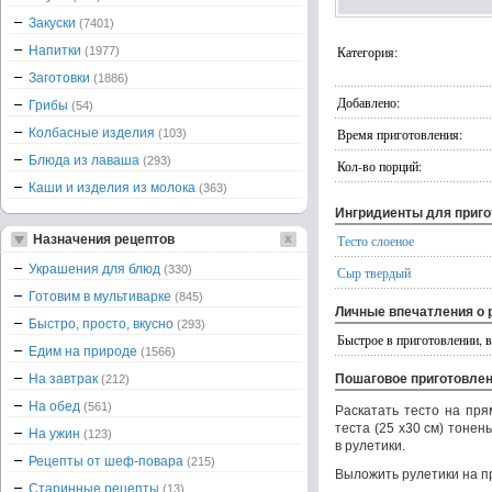
Закуски
(7401)
Напитки
Категория:
(1977)
Заготовки
(1886)
Добавлено:
Грибы
(54)
Колбасные изделия
Время приготовления:
(103)
Блюда из лаваша
(293)
Кол-во порций:
Каши и изделия из молока
(363)
Ингридиенты для приг
Назначения рецептов
Тесто слоеное
Украшения для блюд
(330)
Сыр твердый
Готовим в мультиварке
(845)
Личные впечатления о 
Быстро, просто, вкусно
(293)
Быстрое в приготовлении, 
Едим на природе
(1566)
На завтрак
Пошаговое приготовле
(212)
На обед
(561)
Раскатать тесто на пря
теста (25 x30 см) тонен
На ужин
(123)
в рулетики.
Рецепты от шеф-повара
(215)
Выложить рулетики на пр
Старинные рецепты
(13)