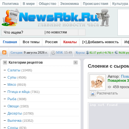
Политика
В мире
Общество
Экономика
Происшествия
Культура
Главная
Все темы
Россия
Каналы
[+] Добавить новость
И
Сегодня:
9 августа 2026 г.
MSK
15
:
49
Курсы:
82.17 руб (+0.76)
94.84 ру
Категории рецептов
Слоенки с сыро
Салаты
(10495)
Автор:
Пов
Супы
(4506)
Поварёнок 3
Мясо
(8919)
459 прос
Птица и яйца
(7361)
Распечатать
Рыба
(3698)
Овощи
(1583)
Десерты
(10780)
Выпечка
(15352)
Соусы
(874)