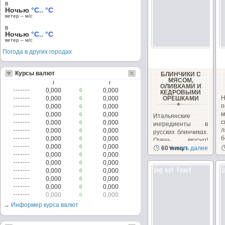
в
Ночью
°C.. °C
ветер – м/c
в
Ночью
°C.. °C
ветер – м/c
Погода в других городах
Курсы валют
БЛИНЧИКИ С
МЯСОМ,
/
/
ОЛИВКАМИ И
0,000
0,000
0
КЕДРОВЫМИ
0,000
0,000
ОРЕШКАМИ
0
п
0,000
0,000
0
0,000
0,000
0
Итальянские
0,000
0,000
0
ингредиенты в
л
0,000
0,000
0
русских блинчиках.
б
0,000
0,000
0
Очень вкусно!
0,000
0,000
0
Необычно, на
60 минут
Читать далее
0,000
0,000
0
сайте...
0,000
0,000
0
0,000
0,000
0
0,000
0,000
0
0,000
0,000
0
0,000
0,000
0
→ Информер курса валют