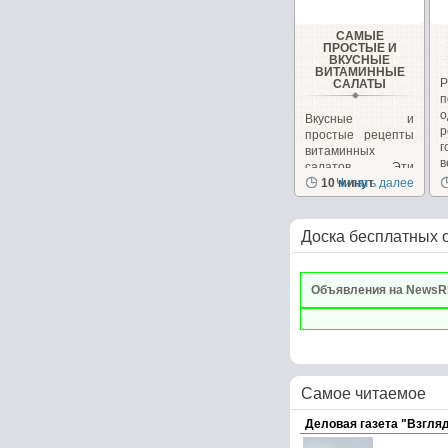
САМЫЕ
ПРОСТЫЕ И
ВКУСНЫЕ
ВИТАМИННЫЕ
САЛАТЫ
Вкусные и
р
простые рецепты
г
витаминных
в
салатов. Эти
салаты очень
10 минут
Читать далее
вкусные сами...
Доска бесплатных 
Объявления на NewsR
Самое читаемое