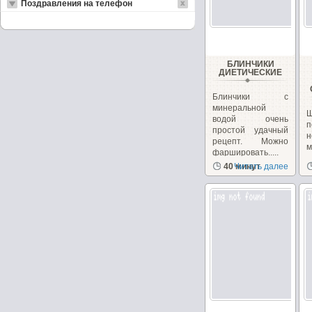
Поздравления на телефон
БЛИНЧИКИ
ДИЕТИЧЕСКИЕ
Блинчики с
минеральной
водой очень
п
простой удачный
н
рецепт. Можно
фаршировать.....
з
40 минут
Читать далее
с