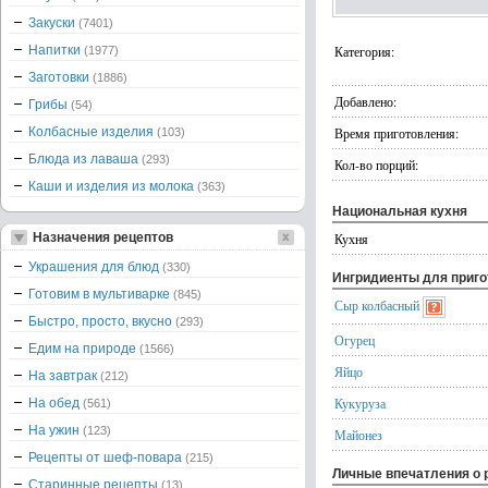
Закуски
(7401)
Напитки
Категория:
(1977)
Заготовки
(1886)
Добавлено:
Грибы
(54)
Колбасные изделия
Время приготовления:
(103)
Блюда из лаваша
(293)
Кол-во порций:
Каши и изделия из молока
(363)
Национальная кухня
Назначения рецептов
Кухня
Украшения для блюд
(330)
Ингридиенты для приг
Готовим в мультиварке
(845)
Сыр колбасный
Быстро, просто, вкусно
(293)
Огурец
Едим на природе
(1566)
Яйцо
На завтрак
(212)
Кукуруза
На обед
(561)
На ужин
(123)
Майонез
Рецепты от шеф-повара
(215)
Личные впечатления о 
Старинные рецепты
(13)