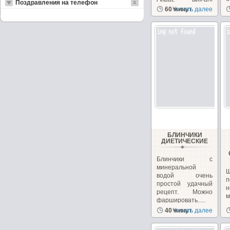
Очень вкусно!
Поздравления на телефон
Необычно, на
60 минут
Читать далее
сайте...
БЛИНЧИКИ
ДИЕТИЧЕСКИЕ
Блинчики с
минеральной
водой очень
п
простой удачный
н
рецепт. Можно
фаршировать.....
з
40 минут
Читать далее
с