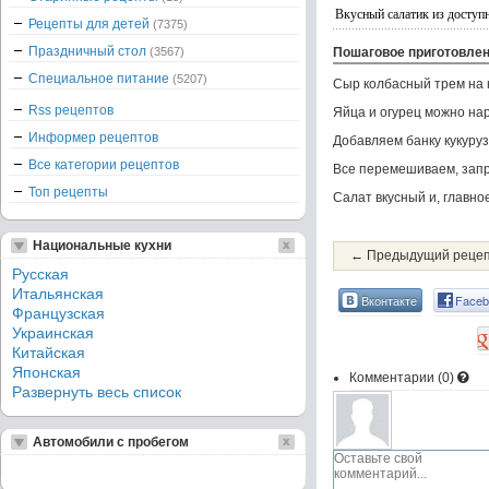
Вкусный салатик из доступ
Рецепты для детей
(7375)
Праздничный стол
(3567)
Пошаговое приготовле
Специальное питание
(5207)
Сыр колбасный трем на 
Rss рецептов
Яйца и огурец можно нар
Информер рецептов
Добавляем банку кукуруз
Все категории рецептов
Все перемешиваем, зап
Топ рецепты
Салат вкусный и, главно
Национальные кухни
← Предыдущий реце
Русская
Итальянская
Вконтакте
Faceb
Французская
Украинская
Китайская
Японская
Комментарии (
0
)
Развернуть весь список
Автомобили с пробегом