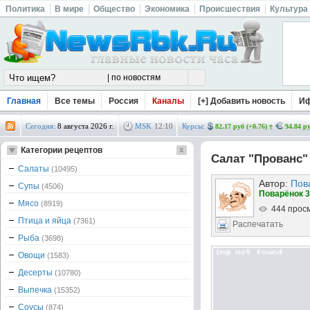
Политика
В мире
Общество
Экономика
Происшествия
Культура
Главная
Все темы
Россия
Каналы
[+] Добавить новость
И
Сегодня:
8 августа 2026 г.
MSK
12
:
10
Курсы:
82.17 руб (+0.76)
94.84 ру
Категории рецептов
Салат "Прованс"
Салаты
(10495)
Автор:
Пов
Супы
(4506)
Поварёнок 3
Мясо
(8919)
444 прос
Птица и яйца
(7361)
Распечатать
Рыба
(3698)
Овощи
(1583)
Десерты
(10780)
Выпечка
(15352)
Соусы
(874)