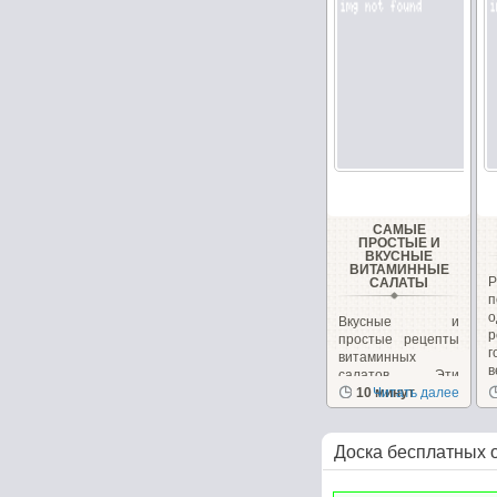
САМЫЕ
ПРОСТЫЕ И
ВКУСНЫЕ
ВИТАМИННЫЕ
САЛАТЫ
Вкусные и
р
простые рецепты
г
витаминных
в
салатов. Эти
салаты очень
10 минут
Читать далее
вкусные сами...
Доска бесплатных 