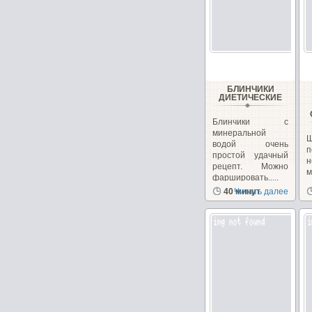
БЛИНЧИКИ
ДИЕТИЧЕСКИЕ
Блинчики с
минеральной
водой очень
п
простой удачный
н
рецепт. Можно
фаршировать.....
з
40 минут
Читать далее
с