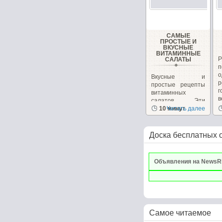
САМЫЕ
ПРОСТЫЕ И
ВКУСНЫЕ
ВИТАМИННЫЕ
САЛАТЫ
Вкусные и
р
простые рецепты
г
витаминных
в
салатов. Эти
салаты очень
10 минут
Читать далее
вкусные сами...
Доска бесплатных 
Объявления на NewsR
Самое читаемое