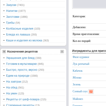
Закуски
(7401)
Напитки
(1977)
Категория:
Заготовки
(1886)
Грибы
(54)
Добавлено:
Колбасные изделия
(103)
Время приготовления:
Блюда из лаваша
(293)
Каши и изделия из молока
Кол-во порций:
(363)
Ингридиенты для приг
Назначения рецептов
Филе куриное
Украшения для блюд
(330)
Лук репчатый
Готовим в мультиварке
(845)
Быстро, просто, вкусно
(293)
Кабачок
Едим на природе
(1566)
Яблоко
На завтрак
(212)
Зелень
На обед
(561)
Соевый соус
На ужин
(123)
Майонез
Рецепты от шеф-повара
(215)
Старинные рецепты
Горчица
(13)