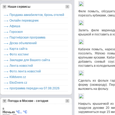
Наши сервисы
Филе помыть, обсушить
Продажа авиабилетов, бронь отелей
порезать кубиками, смеш
Онлайн переводчик
Афиша
Залить филе маринад
Гороскоп
крышкой и поставить в х
Партнёрская программа
Доска объявлений
Карта сайта
Кабачок помыть, нареза
посолить. Яблоко помы
Фото хостинг
крупными кусками. Каба
Закладки для Вашего сайта
добавить соевый соу
Лента новостей
поставить в холодильник 
Фото лента новостей
KMdvere.cz
Сделать из фольги тар
EkoDvere.cz
форму (сковороду). Пе
программа передач на 07.08.2026
выложить на фольгу.
Погода в Москве - сегодня
Накрыть крышечкой из 
градусов духовке 20 м
в
Ночью
°C.. °C
зарумяниться еще 15 ми
ветер – м/c