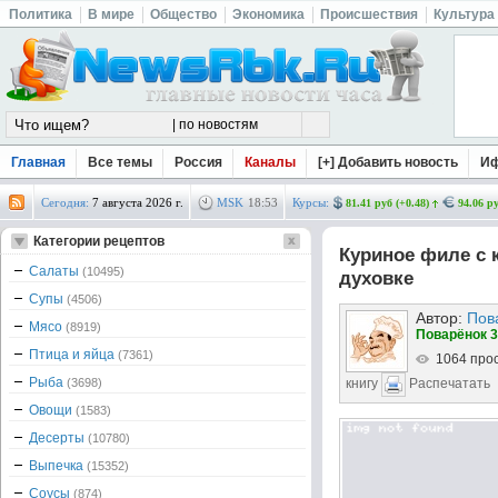
Политика
В мире
Общество
Экономика
Происшествия
Культура
Главная
Все темы
Россия
Каналы
[+] Добавить новость
И
Сегодня:
7 августа 2026 г.
MSK
18
:
53
Курсы:
81.41 руб (+0.48)
94.06 ру
Категории рецептов
Куриное филе с 
Салаты
(10495)
духовке
Супы
(4506)
Автор:
Пов
Мясо
(8919)
Поварёнок 3
Птица и яйца
(7361)
1064 про
Рыба
(3698)
книгу
Распечатать
Овощи
(1583)
Десерты
(10780)
Выпечка
(15352)
Соусы
(874)