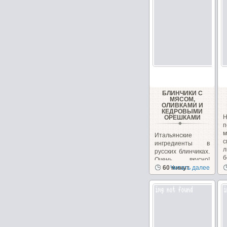
БЛИНЧИКИ С
МЯСОМ,
ОЛИВКАМИ И
КЕДРОВЫМИ
ОРЕШКАМИ
п
Итальянские
ингредиенты в
л
русских блинчиках.
б
Очень вкусно!
Необычно, на
60 минут
Читать далее
сайте...