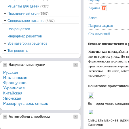
Рецепты для детей
(7375)
Аджика
Праздничный стол
(3567)
Карри
Специальное питание
(5207)
Паприка сладкая
Rss рецептов
Сок лимонный
Информер рецептов
Все категории рецептов
Личные впечатления о 
Топ рецепты
Конечно, как ни старайся, а
как на горячих углях. Но т
филе нежности и сочности, 
Национальные кухни
приятное сочетание курицы,
легкостью... Ну и кто, собс
Русская
на мангале?! :)
Итальянская
Французская
Пошаговое приготовле
Украинская
Китайская
Японская
Развернуть весь список
Вот герои моего сегодняш
Автомобили с пробегом
Смешать майонез, аджику,
Киккоман.