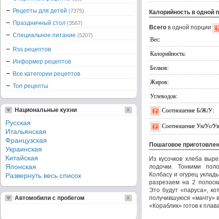
Рецепты для детей
(7375)
Калорийность в одной 
Праздничный стол
(3567)
Всего
в одной порции
Специальное питание
(5207)
Вес:
Rss рецептов
Калорийность:
Информер рецептов
Белков:
Все категории рецептов
Жиров:
Топ рецепты
Углеводов:
Соотношение Б/Ж/У:
Национальные кухни
Русская
Соотношение Ун/Ус/Ув
Итальянская
Французская
Пошаговое приготовле
Украинская
Китайская
Из кусочков хлеба выр
Японская
лодочки. Тонкими пол
Колбасу и огурец уклад
Развернуть весь список
разрезаем на 2 полоск
Это будут «паруса», к
Автомобили с пробегом
получившуюся «мачту» в
«Кораблик» готов к плав