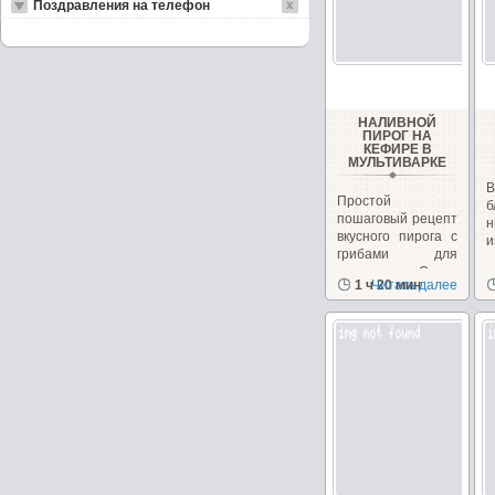
Поздравления на телефон
НАЛИВНОЙ
ПИРОГ НА
КЕФИРЕ В
МУЛЬТИВАРКЕ
В
Простой
пошаговый рецепт
н
вкусного пирога с
и
грибами для
мультиварки.Очень...
1 ч 20 мин
Читать далее