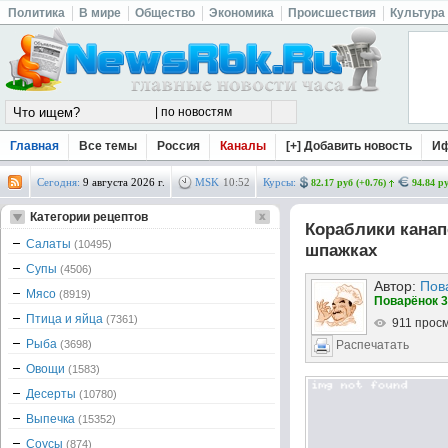
Политика
В мире
Общество
Экономика
Происшествия
Культура
Главная
Все темы
Россия
Каналы
[+] Добавить новость
И
Сегодня:
9 августа 2026 г.
MSK
10
:
52
Курсы:
82.17 руб (+0.76)
94.84 ру
Категории рецептов
Кораблики канап
Салаты
(10495)
шпажках
Супы
(4506)
Автор:
Пов
Мясо
(8919)
Поварёнок 3
Птица и яйца
(7361)
911 прос
Рыба
(3698)
Распечатать
Овощи
(1583)
Десерты
(10780)
Выпечка
(15352)
Соусы
(874)