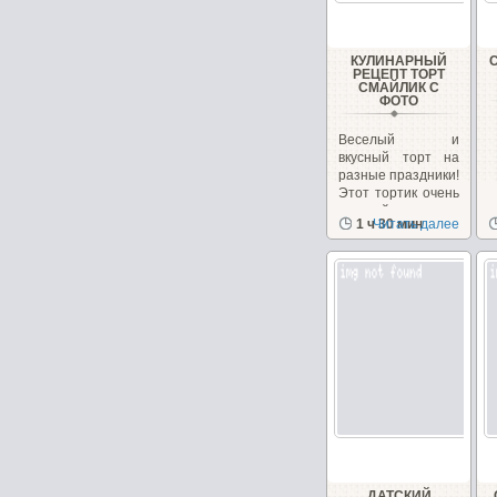
КУЛИНАРНЫЙ
РЕЦЕПТ ТОРТ
СМАЙЛИК С
ФОТО
Веселый и
вкусный торт на
разные праздники!
Этот тортик очень
вкусный и
1 ч 30 мин
Читать далее
поднимает...
ДАТСКИЙ