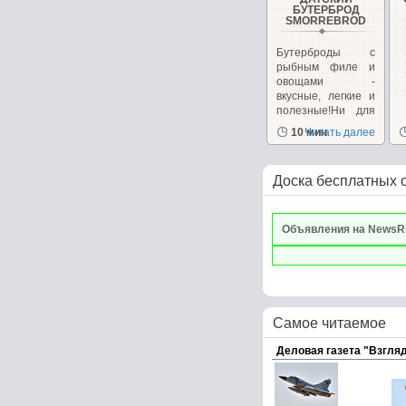
БУТЕРБРОД
SMORREBROD
Бутерброды с
рыбным филе и
овощами -
вкусные, легкие и
полезные!Ни для
кого...
10 мин
Читать далее
Доска бесплатных 
Объявления на NewsR
Самое читаемое