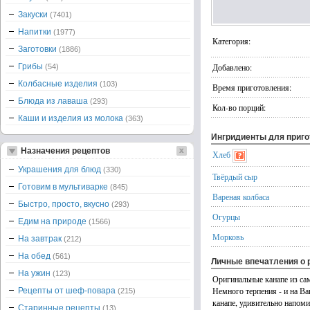
Закуски
(7401)
Напитки
(1977)
Категория:
Заготовки
(1886)
Грибы
Добавлено:
(54)
Колбасные изделия
(103)
Время приготовления:
Блюда из лаваша
(293)
Кол-во порций:
Каши и изделия из молока
(363)
Ингридиенты для приг
Назначения рецептов
Хлеб
Украшения для блюд
(330)
Твёрдый сыр
Готовим в мультиварке
(845)
Вареная колбаса
Быстро, просто, вкусно
(293)
Огурцы
Едим на природе
(1566)
Морковь
На завтрак
(212)
На обед
(561)
Личные впечатления о 
На ужин
(123)
Оригинальные канапе из с
Немного терпения - и на В
Рецепты от шеф-повара
(215)
канапе, удивительно напом
Старинные рецепты
(13)