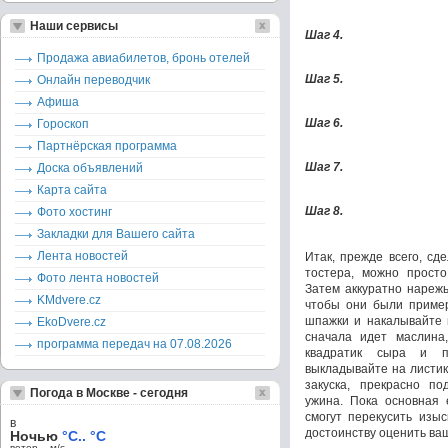
Наши сервисы
Шаг 4.
Продажа авиабилетов, бронь отелей
Шаг 5.
Онлайн переводчик
Афиша
Шаг 6.
Гороскоп
Партнёрская программа
Шаг 7.
Доска объявлений
Карта сайта
Шаг 8.
Фото хостинг
Закладки для Вашего сайта
Лента новостей
Итак, прежде всего, сд
тостера, можно просто
Фото лента новостей
Затем аккуратно нарежь
KMdvere.cz
чтобы они были пример
шпажки и накалывайте 
EkoDvere.cz
сначала идет маслина
программа передач на 07.08.2026
квадратик сыра и п
выкладывайте на листик 
закуска, прекрасно п
Погода в Москве - сегодня
ужина. Пока основная 
смогут перекусить изы
в
достоинству оценить ваш
Ночью
°C.. °C
ветер – м/c