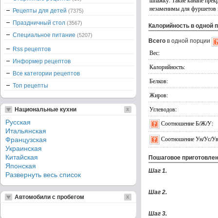
шпажку. Такие канапе прек
незаменимы для фуршетов 
Рецепты для детей
(7375)
Праздничный стол
(3567)
Калорийность в одной 
Специальное питание
(5207)
Всего
в одной порции
Rss рецептов
Вес:
Информер рецептов
Калорийность:
Все категории рецептов
Белков:
Топ рецепты
Жиров:
Углеводов:
Национальные кухни
Русская
Соотношение Б/Ж/У:
Итальянская
Соотношение Ун/Ус/Ув
Французская
Украинская
Китайская
Пошаговое приготовле
Японская
Шаг 1.
Развернуть весь список
Шаг 2.
Автомобили с пробегом
Шаг 3.