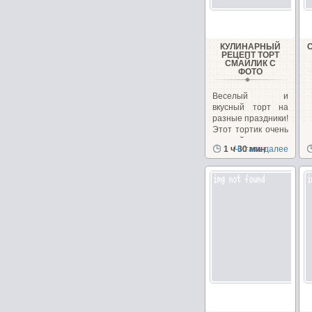
КУЛИНАРНЫЙ
РЕЦЕПТ ТОРТ
СМАЙЛИК С
ФОТО
Веселый и
вкусный торт на
разные праздники!
Этот тортик очень
вкусный и
1 ч 30 мин
Читать далее
поднимает...