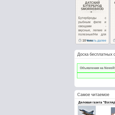
ДАТСКИЙ
БУТЕРБРОД
SMORREBROD
Бутерброды с
рыбным филе и
овощами -
вкусные, легкие и
полезные!Ни для
кого...
10 мин
Читать далее
Доска бесплатных 
Объявления на NewsR
Самое читаемое