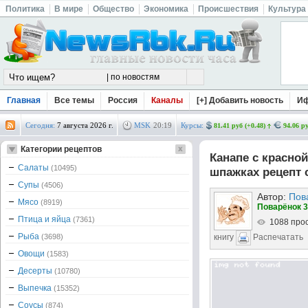
Политика
В мире
Общество
Экономика
Происшествия
Культура
Главная
Все темы
Россия
Каналы
[+] Добавить новость
И
Сегодня:
7 августа 2026 г.
MSK
20
:
19
Курсы:
81.41 руб (+0.48)
94.06 ру
Категории рецептов
Канапе с красно
Салаты
(10495)
шпажках рецепт 
Супы
(4506)
Автор:
Пов
Мясо
(8919)
Поварёнок 3
Птица и яйца
(7361)
1088 про
Рыба
(3698)
книгу
Распечатать
Овощи
(1583)
Десерты
(10780)
Выпечка
(15352)
Соусы
(874)