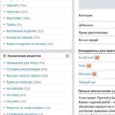
Закуски
(7401)
Напитки
(1977)
Категория:
Заготовки
(1886)
Грибы
Добавлено:
(54)
Колбасные изделия
(103)
Время приготовления:
Блюда из лаваша
(293)
Кол-во порций:
Каши и изделия из молока
(363)
Ингридиенты для приг
Назначения рецептов
Белый хлеб
Украшения для блюд
(330)
Рыба
Готовим в мультиварке
(845)
Маслины
Быстро, просто, вкусно
(293)
Твёрдый сыр
Едим на природе
(1566)
На завтрак
(212)
Личные впечатления о 
На обед
(561)
Гости оценят! Простой и б
На ужин
(123)
Канапе с красной рыбой – о
обязательно порадует вас и
Рецепты от шеф-повара
(215)
достаточно правильно собл
Старинные рецепты
(13)