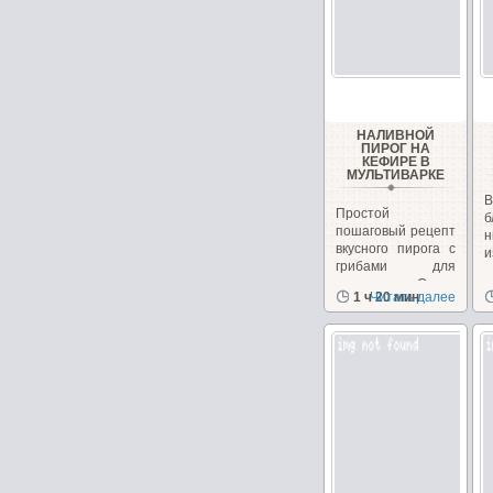
НАЛИВНОЙ
ПИРОГ НА
КЕФИРЕ В
МУЛЬТИВАРКЕ
В
Простой
пошаговый рецепт
н
вкусного пирога с
и
грибами для
мультиварки.Очень...
1 ч 20 мин
Читать далее