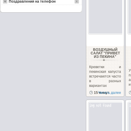
Поздравления на телефон
ВОЗДУШНЫЙ
САЛАТ "ПРИВЕТ
ИЗ ПЕКИНА"
Креветки и
пекинская капуста
п
встречаются часто
а
в разных
вариантах
рецептов
15 минут
Читать далее
с
салатов,...