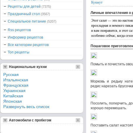
Кунжут
Рецепты для детей
(7375)
Личные впечатления о 
Праздничный стол
(3567)
Этот салат — это по-насто
Специальное питание
(5207)
прохладная и немного пикан
Rss рецептов
и вам понравится, и этот с
особенно сейчас, когда сезо
Информер рецептов
Все категории рецептов
Пошаговое приготовле
Топ рецепты
Помыть и почистить ово
Национальные кухни
Русская
Итальянская
Морковь и редьку нате
Французская
редис нарезать брусочк
Украинская
Китайская
Японская
Посолить, поперчить, д
Развернуть весь список
хорошо перемешать.
Автомобили с пробегом
Поставить салат настоят