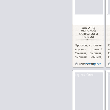
САЛАТ С
МОРСКОЙ
КАПУСТОЙ И
РЫБОЙ
Простой, но очень
вкусный салат!
п
Сочный, рыбный,
О
сырный! Вобщем,
сплошное
О
неизвестно
Читать далее
удовольствие!...
б