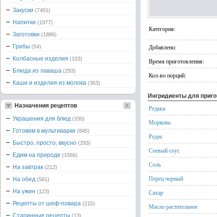
Закуски
(7401)
Напитки
(1977)
Категория:
Заготовки
(1886)
Грибы
Добавлено:
(54)
Колбасные изделия
(103)
Время приготовления:
Блюда из лаваша
(293)
Кол-во порций:
Каши и изделия из молока
(363)
Ингридиенты для приг
Назначения рецептов
Редька
Украшения для блюд
(330)
Морковь
Готовим в мультиварке
(845)
Редис
Быстро, просто, вкусно
(293)
Соевый соус
Едим на природе
(1566)
Соль
На завтрак
(212)
Перец черный
На обед
(561)
На ужин
(123)
Сахар
Рецепты от шеф-повара
(215)
Масло растительное
Старинные рецепты
(13)