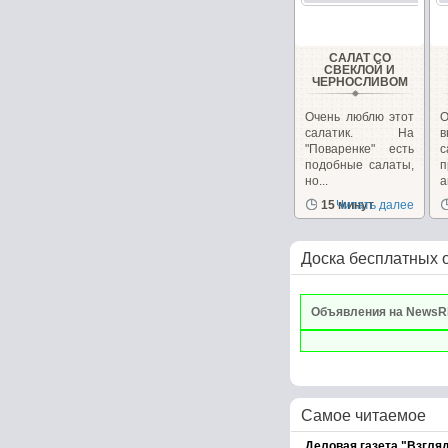
САЛАТ СО
СВЕКЛОЙ И
ЧЕРНОСЛИВОМ
Очень люблю этот
О
салатик. На
в
"Поваренке" есть
с
подобные салаты,
но...
п
15 минут
Читать далее
Доска бесплатных 
Объявления на NewsR
Самое читаемое