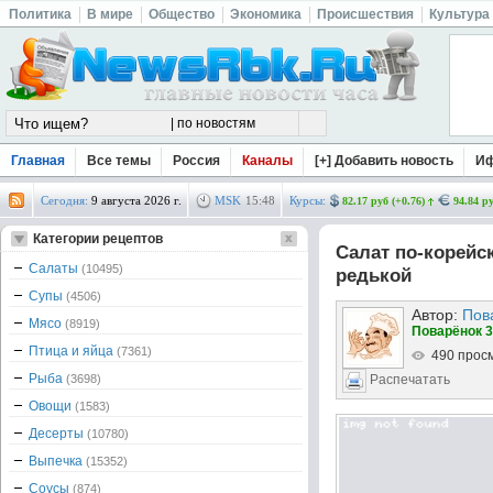
Политика
В мире
Общество
Экономика
Происшествия
Культура
Главная
Все темы
Россия
Каналы
[+] Добавить новость
И
Сегодня:
9 августа 2026 г.
MSK
15
:
48
Курсы:
82.17 руб (+0.76)
94.84 ру
Категории рецептов
Салат по-корейс
Салаты
(10495)
редькой
Супы
(4506)
Автор:
Пов
Мясо
(8919)
Поварёнок 3
Птица и яйца
(7361)
490 прос
Рыба
(3698)
Распечатать
Овощи
(1583)
Десерты
(10780)
Выпечка
(15352)
Соусы
(874)