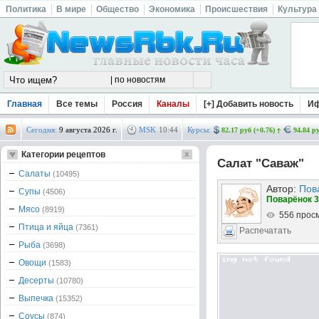
Политика
В мире
Общество
Экономика
Происшествия
Культура
Главная
Все темы
Россия
Каналы
[+] Добавить новость
И
Сегодня:
9 августа 2026 г.
MSK
10
:
44
Курсы:
82.17 руб (+0.76)
94.84 ру
Категории рецептов
Салат "Саваж"
Салаты
(10495)
Автор:
Пов
Супы
(4506)
Поварёнок 3
Мясо
(8919)
556 прос
Птица и яйца
(7361)
Распечатать
Рыба
(3698)
Овощи
(1583)
Десерты
(10780)
Выпечка
(15352)
Соусы
(874)