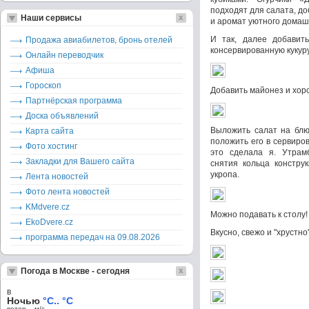
подходят для салата, до
Наши сервисы
и аромат уютного домашн
И так, далее добавить
Продажа авиабилетов, бронь отелей
консервированную кукуру
Онлайн переводчик
Афиша
Гороскоп
Добавить майонез и хо
Партнёрская программа
Доска объявлений
Выложить салат на блю
Карта сайта
положить его в сервиро
Фото хостинг
это сделала я. Утрам
Закладки для Вашего сайта
снятия кольца констру
укропа.
Лента новостей
Фото лента новостей
KMdvere.cz
Можно подавать к столу!
EkoDvere.cz
Вкусно, свежо и "хрустно"
программа передач на 09.08.2026
Погода в Москве - сегодня
в
Ночью
°C.. °C
ветер – м/c