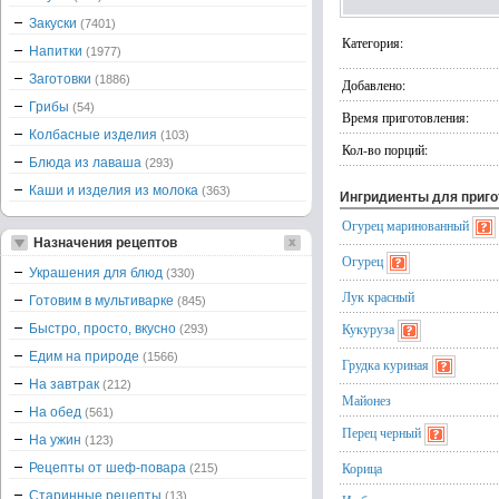
Закуски
(7401)
Категория:
Напитки
(1977)
Заготовки
(1886)
Добавлено:
Грибы
(54)
Время приготовления:
Колбасные изделия
(103)
Кол-во порций:
Блюда из лаваша
(293)
Каши и изделия из молока
(363)
Ингридиенты для приг
Огурец маринованный
Назначения рецептов
Огурец
Украшения для блюд
(330)
Лук красный
Готовим в мультиварке
(845)
Кукуруза
Быстро, просто, вкусно
(293)
Едим на природе
(1566)
Грудка куриная
На завтрак
(212)
Майонез
На обед
(561)
Перец черный
На ужин
(123)
Корица
Рецепты от шеф-повара
(215)
Старинные рецепты
(13)