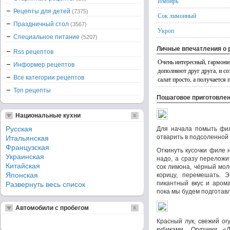
Имбирь
Рецепты для детей
(7375)
Сок лимонный
Праздничный стол
(3567)
Укроп
Специальное питание
(5207)
Личные впечатления о 
Rss рецептов
Очень интересный, гармонич
Информер рецептов
дополняют друг друга, и с
Все категории рецептов
салат просто, а получается
Топ рецепты
Пошаговое приготовле
Национальные кухни
Русская
Для начала помыть фил
отварить в подсоленной 
Итальянская
Французская
Откинуть кусочки филе 
Украинская
надо, а сразу переложи
Китайская
сок лимона, чёрный мо
Японская
корицу, перемешать. 
пикантный вкус и арома
Развернуть весь список
пока мы будем подготавл
Автомобили с пробегом
Красный лук, свежий ог
кубиками. Огурчики 