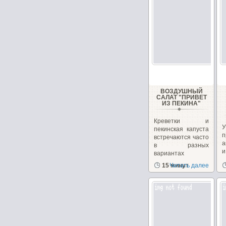
ВОЗДУШНЫЙ
САЛАТ "ПРИВЕТ
ИЗ ПЕКИНА"
Креветки и
пекинская капуста
п
встречаются часто
а
в разных
вариантах
рецептов
15 минут
Читать далее
с
салатов,...