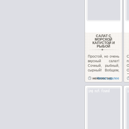
САЛАТ С
МОРСКОЙ
КАПУСТОЙ И
РЫБОЙ
Простой, но очень
вкусный салат!
п
Сочный, рыбный,
О
сырный! Вобщем,
сплошное
О
неизвестно
Читать далее
удовольствие!...
б