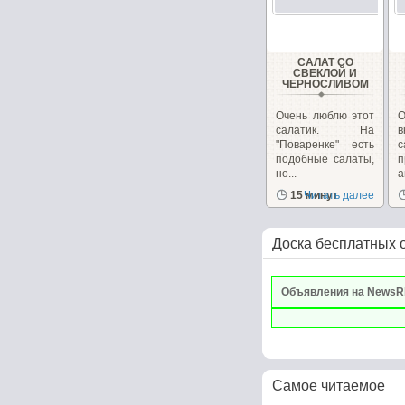
САЛАТ СО
СВЕКЛОЙ И
ЧЕРНОСЛИВОМ
Очень люблю этот
О
салатик. На
в
"Поваренке" есть
с
подобные салаты,
но...
п
15 минут
Читать далее
Доска бесплатных 
Объявления на NewsR
Самое читаемое