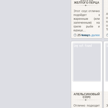
ЖЕЛТОГО ПЕРЦА
Этот соус отлично
А
подойдет к
с
жаренным (или
п
запеченным) на
с
гриле рыбе и
курице,...
о
25 минут
Читать далее
АПЕЛЬСИНОВЫЙ
СОУС
Отлично подходит
Э