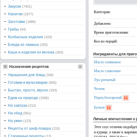
Закуски
(7401)
Категория:
Напитки
(1977)
Заготовки
(1886)
Добавлено:
Грибы
(54)
Время приготовления:
Колбасные изделия
(103)
Кол-во порций:
Блюда из лаваша
(293)
Каши и изделия из молока
(363)
Ингридиенты для приг
Масло оливковое
Назначения рецептов
Масло сливочное
Украшения для блюд
(330)
Лук репчатый
Готовим в мультиварке
(845)
Чеснок
Быстро, просто, вкусно
(293)
Перец болгарский
Едим на природе
(1566)
На завтрак
(212)
Бульон
На обед
(561)
Личные впечатления о 
На ужин
(123)
Этот соус отлично подойде
Рецепты от шеф-повара
(215)
и курице, а также к жа
Старинные рецепты
(13)