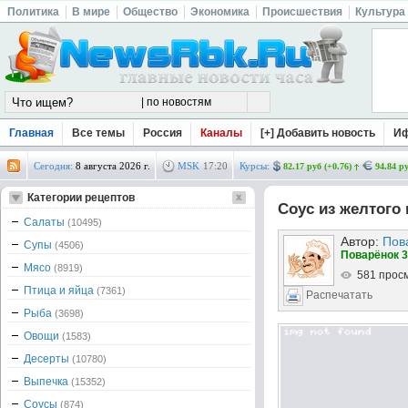
Политика
В мире
Общество
Экономика
Происшествия
Культура
Главная
Все темы
Россия
Каналы
[+] Добавить новость
И
Сегодня:
8 августа 2026 г.
MSK
17
:
20
Курсы:
82.17 руб (+0.76)
94.84 ру
Категории рецептов
Соус из желтого
Салаты
(10495)
Автор:
Пов
Супы
(4506)
Поварёнок 3
Мясо
(8919)
581 прос
Птица и яйца
(7361)
Распечатать
Рыба
(3698)
Овощи
(1583)
Десерты
(10780)
Выпечка
(15352)
Соусы
(874)