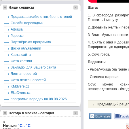
Наши сервисы
Шаги:
1. В сковороде разогре
Продажа авиабилетов, бронь отелей
Готовить 1 минуту.
Онлайн переводчик
2. Добавить желтый пере
Афиша
3. Влить бульон и готов
Гороскоп
Партнёрская программа
4. Снять с огня и добав
Пюрировать до однород
Доска объявлений
5. Соус готов.
Карта сайта
Фото хостинг
Подавать:
Закладки для Вашего сайта
- Рыба/курица (на гриле
Лента новостей
- Свинина жареная
Фото лента новостей
Соус можно храни
KMdvere.cz
непосредственно к блюду
EkoDvere.cz
программа передач на 08.08.2026
← Предыдущий реце
Погода в Москве - сегодня
Вконтакте
Faceb
в
Ночью
°C.. °C
ветер – м/c