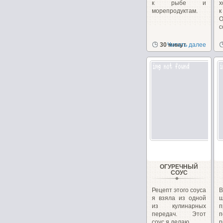
к рыбе и
х
морепродуктам.
О
с
30 минут
Читать далее
ОГУРЕЧНЫЙ
СОУС
Рецепт этого соуса
В
я взяла из одной
из кулинарных
п
передач. Этот
соус я делаю...
р