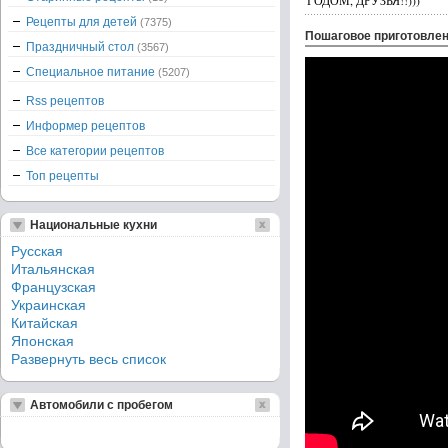
ГОДОМ, ДРУЗЬЯ!!)))
Рецепты для детей
(7375)
Пошаговое приготовле
Праздничный стол
(3567)
Специальное питание
(5207)
Rss рецептов
Информер рецептов
Все категории рецептов
Топ рецепты
Национальные кухни
Русская
Итальянская
Французская
Украинская
Китайская
Японская
Развернуть весь список
Автомобили с пробегом