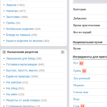
Закуски
(7401)
Категория:
Напитки
(1977)
Заготовки
(1886)
Добавлено:
Грибы
(54)
Время приготовления:
Колбасные изделия
(103)
Кол-во порций:
Блюда из лаваша
(293)
Каши и изделия из молока
(363)
Национальная кухня
Кухня
Назначения рецептов
Ингридиенты для приг
Украшения для блюд
(330)
Нут
Готовим в мультиварке
(845)
Грибы
Быстро, просто, вкусно
(293)
Едим на природе
(1566)
Лук репчатый
На завтрак
(212)
Морковь
На обед
(561)
Семена льна
На ужин
(123)
Вода
Рецепты от шеф-повара
(215)
Соль
Старинные рецепты
(13)