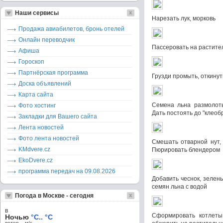
Наши сервисы
Нарезать лук, морковь
Продажа авиабилетов, бронь отелей
Онлайн переводчик
Пассеровать на растите
Афиша
Гороскоп
Партнёрская программа
Грузди промыть, откинут
Доска объявлений
Карта сайта
Семена льна размолоть
Фото хостинг
Дать постоять до "клеоб
Закладки для Вашего сайта
Лента новостей
Фото лента новостей
Смешать отварной нут, 
KMdvere.cz
Пюрировать блендером
EkoDvere.cz
программа передач на 09.08.2026
Добавить чеснок, зелень
семян льна с водой
Погода в Москве - сегодня
в
Сформировать котлеты
Ночью
°C.. °C
ветер – м/c