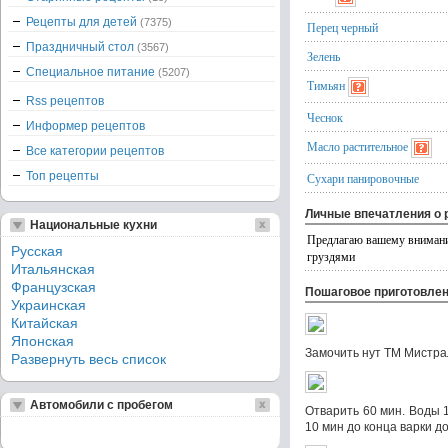
Рецепты для детей
(7375)
Перец черный
Праздничный стол
(3567)
Зелень
Специальное питание
(5207)
Тимьян
Rss рецептов
Чеснок
Информер рецептов
Масло растительное
Все категории рецептов
Топ рецепты
Сухари панировочные
Личные впечатления о 
Национальные кухни
Предлагаю вашему вниманию
Русская
груздями
Итальянская
Французская
Пошаговое приготовле
Украинская
Китайская
Японская
Замочить нут ТМ Мистрал
Развернуть весь список
Автомобили с пробегом
Отварить 60 мин. Воды 1
10 мин до конца варки д