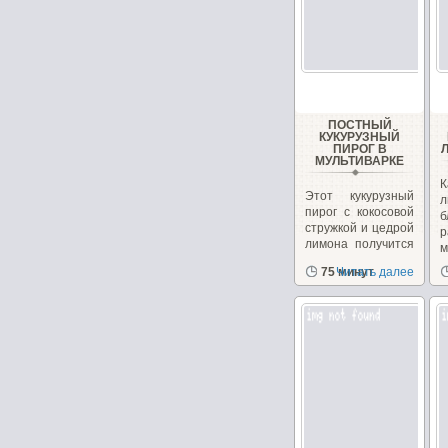
ПОСТНЫЙ
КУКУРУЗНЫЙ
ПИРОГ В
МУЛЬТИВАРКЕ
Этот кукурузный
л
пирог с кокосовой
б
стружкой и цедрой
р
лимона получится
м
в меру...
в
75 минут
Читать далее