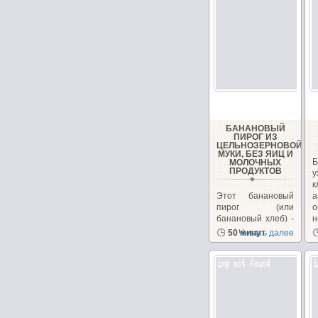
БАНАНОВЫЙ
ПИРОГ ИЗ
ЦЕЛЬНОЗЕРНОВОЙ
МУКИ, БЕЗ ЯИЦ И
Б
МОЛОЧНЫХ
ПРОДУКТОВ
у
Этот банановый
а
пирог (или
о
банановый хлеб) -
н
довольно
50 минут
Читать далее
популярный
десерт в Индии....