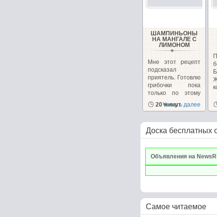
ШАМПИНЬОНЫ
НА МАНГАЛЕ С
ЛИМОНОМ
Мне этот рецепт
б
подсказал
Б
приятель. Готовлю
грибочки пока
к
только по этому
рецепту...
20 минут
Читать далее
Доска бесплатных 
Объявления на NewsR
Самое читаемое