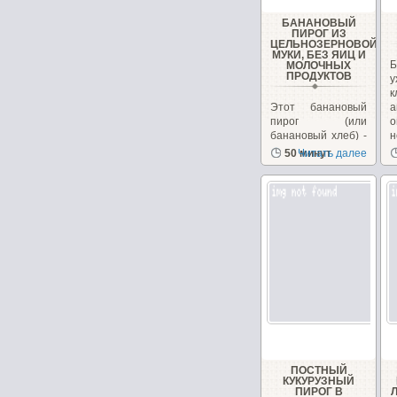
БАНАНОВЫЙ
ПИРОГ ИЗ
ЦЕЛЬНОЗЕРНОВОЙ
МУКИ, БЕЗ ЯИЦ И
Б
МОЛОЧНЫХ
ПРОДУКТОВ
у
Этот банановый
а
пирог (или
о
банановый хлеб) -
н
довольно
50 минут
Читать далее
популярный
десерт в Индии....
ПОСТНЫЙ
КУКУРУЗНЫЙ
ПИРОГ В