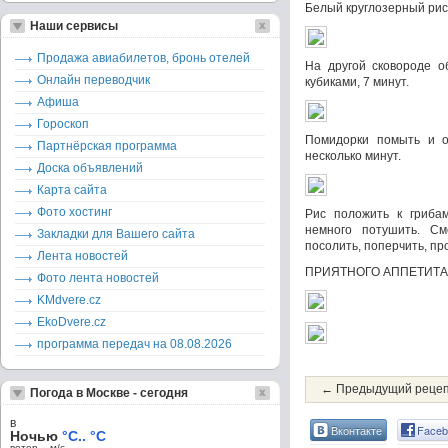
Белый круглозерный рис
Наши сервисы
Продажа авиабилетов, бронь отелей
На другой сковороде о
Онлайн переводчик
кубиками, 7 минут.
Афиша
Гороскоп
Помидорки помыть и о
Партнёрская программа
несколько минут.
Доска объявлений
Карта сайта
Фото хостинг
Рис положить к гриба
немного потушить. См
Закладки для Вашего сайта
посолить, поперчить, пр
Лента новостей
ПРИЯТНОГО АППЕТИТА!
Фото лента новостей
KMdvere.cz
EkoDvere.cz
программа передач на 08.08.2026
← Предыдущий реце
Погода в Москве - сегодня
в
Вконтакте
Faceb
Ночью
°C.. °C
ветер – м/c