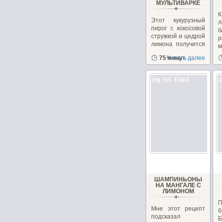
МУЛЬТИВАРКЕ
Этот кукурузный
л
пирог с кокосовой
б
стружкой и цедрой
р
лимона получится
м
в меру...
в
75 минут
Читать далее
ШАМПИНЬОНЫ
НА МАНГАЛЕ С
ЛИМОНОМ
Мне этот рецепт
б
подсказал
Б