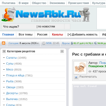
Политика
В мире
Общество
Экономика
Происшествия
Культура
Главная
Все темы
Россия
Каналы
[+] Добавить новость
И
Сегодня:
8 августа 2026 г.
MSK
22
45
Курсы:
82.17 руб (+0.76)
94.84 ру
Категории рецептов
Рис с грибами и
Салаты
(10495)
Автор:
Пов
Супы
(4506)
Поварёнок 3
Мясо
(8919)
437 прос
Птица и яйца
(7361)
Распечатать
Рыба
(3698)
Овощи
(1583)
Десерты
(10780)
Выпечка
(15352)
Соусы
(874)