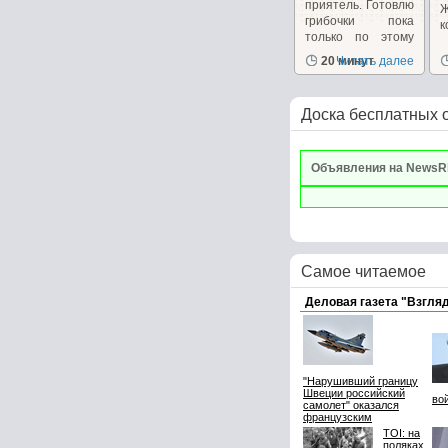
приятель. Готовлю
грибочки пока
к
только по этому
рецепту...
20 минут
Читать далее
Доска бесплатных 
Объявления на NewsR
Самое читаемое