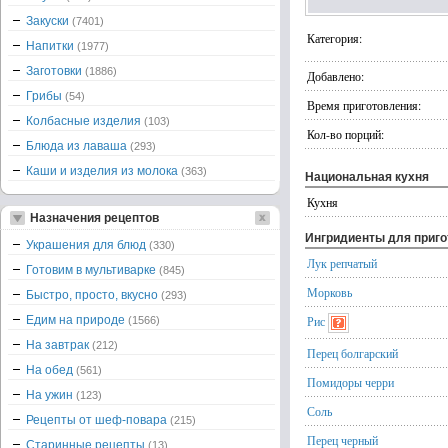
Закуски
(7401)
Категория:
Напитки
(1977)
Заготовки
(1886)
Добавлено:
Грибы
(54)
Время приготовления:
Колбасные изделия
(103)
Кол-во порций:
Блюда из лаваша
(293)
Каши и изделия из молока
(363)
Национальная кухня
Кухня
Назначения рецептов
Ингридиенты для приг
Украшения для блюд
(330)
Лук репчатый
Готовим в мультиварке
(845)
Морковь
Быстро, просто, вкусно
(293)
Едим на природе
Рис
(1566)
На завтрак
(212)
Перец болгарский
На обед
(561)
Помидоры черри
На ужин
(123)
Соль
Рецепты от шеф-повара
(215)
Перец черный
Старинные рецепты
(13)