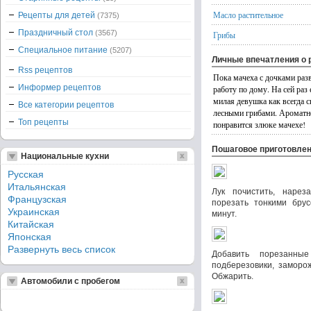
Масло растительное
Рецепты для детей
(7375)
Праздничный стол
(3567)
Грибы
Специальное питание
(5207)
Личные впечатления о 
Rss рецептов
Пока мачеха с дочками раз
Информер рецептов
работу по дому. На сей раз
милая девушка как всегда с
Все категории рецептов
лесными грибами. Ароматно
Топ рецепты
понравится злюке мачехе!
Пошаговое приготовле
Национальные кухни
Русская
Итальянская
Лук почистить, нареза
Французская
порезать тонкими брус
Украинская
минут.
Китайская
Японская
Развернуть весь список
Добавить порезанн
подберезовики, заморо
Обжарить.
Автомобили с пробегом