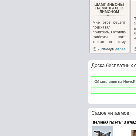
ШАМПИНЬОНЫ
НА МАНГАЛЕ С
ЛИМОНОМ
Мне этот рецепт
б
подсказал
Б
приятель. Готовлю
грибочки пока
к
только по этому
рецепту...
20 минут
Читать далее
Доска бесплатных 
Объявления на NewsR
Самое читаемое