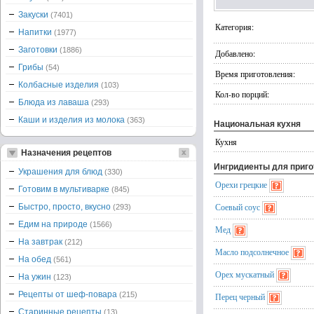
Закуски
(7401)
Категория:
Напитки
(1977)
Заготовки
(1886)
Добавлено:
Грибы
(54)
Время приготовления:
Колбасные изделия
(103)
Кол-во порций:
Блюда из лаваша
(293)
Каши и изделия из молока
(363)
Национальная кухня
Кухня
Назначения рецептов
Ингридиенты для приг
Украшения для блюд
(330)
Орехи грецкие
Готовим в мультиварке
(845)
Соевый соус
Быстро, просто, вкусно
(293)
Едим на природе
(1566)
Мед
На завтрак
(212)
Масло подсолнечное
На обед
(561)
Орех мускатный
На ужин
(123)
Рецепты от шеф-повара
(215)
Перец черный
Старинные рецепты
(13)