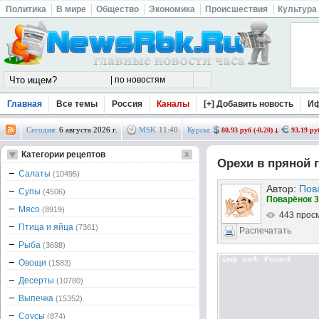
Политика
В мире
Общество
Экономика
Происшествия
Культура
Главная
Все темы
Россия
Каналы
[+] Добавить новость
И
Сегодня:
6 августа 2026 г.
MSK
11
:
40
Курсы:
80.93 руб (-0.20)
93.19 руб
Категории рецептов
Орехи в пряной 
Салаты
(10495)
Автор:
Пов
Супы
(4506)
Поварёнок 3
Мясо
(8919)
443 прос
Птица и яйца
(7361)
Распечатать
Рыба
(3698)
Овощи
(1583)
Десерты
(10780)
Выпечка
(15352)
Соусы
(874)