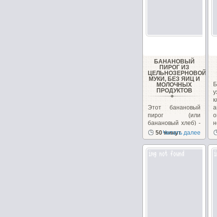
БАНАНОВЫЙ
ПИРОГ ИЗ
ЦЕЛЬНОЗЕРНОВОЙ
МУКИ, БЕЗ ЯИЦ И
Б
МОЛОЧНЫХ
ПРОДУКТОВ
у
Этот банановый
а
пирог (или
о
банановый хлеб) -
н
довольно
50 минут
Читать далее
популярный
десерт в Индии....