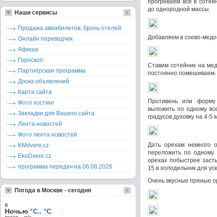
прогреваем все в сотей
до однородной массы.
Наши сервисы
Продажа авиабилетов, бронь отелей
Добавляем в соево-медо
Онлайн переводчик
Афиша
Гороскоп
Ставим сотейник на мед
Партнёрская программа
постоянно помешиваем. 
Доска объявлений
Карта сайта
Противень или форму
Фото хостинг
выложить по одному все
Закладки для Вашего сайта
градусов духовку на 4-5
Лента новостей
Фото лента новостей
Дать орехам немного о
KMdvere.cz
переложить по одному н
EkoDvere.cz
орехах побыстрее заст
программа передач на 06.08.2026
15 в холодильник для ус
Очень вкусные пряные о
Погода в Москве - сегодня
в
Ночью
°C.. °C
ветер – м/c