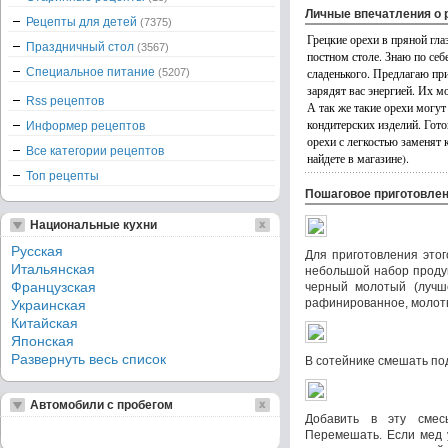
Личные впечатления о 
Рецепты для детей
(7375)
Грецкие орехи в пряной гл
Праздничный стол
(3567)
постном столе. Знаю по себ
Специальное питание
сладенького. Предлагаю пр
(5207)
зарядят вас энергией. Их мо
Rss рецептов
А так же такие орехи могу
кондитерских изделий. Гото
Информер рецептов
орехи с легкостью заменят 
Все категории рецептов
найдете в магазине).
Топ рецепты
Пошаговое приготовле
Национальные кухни
Русская
Для приготовления этог
Итальянская
небольшой набор продук
Французская
черный молотый (лучш
рафинированное, молоты
Украинская
Китайская
Японская
Развернуть весь список
В сотейнике смешать под
Автомобили с пробегом
Добавить в эту смес
Перемешать. Если мед у