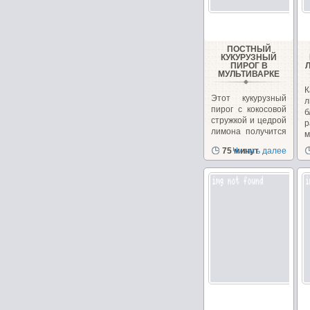
ПОСТНЫЙ
КУКУРУЗНЫЙ
ПИРОГ В
МУЛЬТИВАРКЕ
Этот кукурузный
л
пирог с кокосовой
б
стружкой и цедрой
р
лимона получится
м
в меру...
в
75 минут
Читать далее