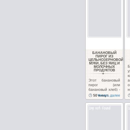
БАНАНОВЫЙ
ПИРОГ ИЗ
ЦЕЛЬНОЗЕРНОВОЙ
МУКИ, БЕЗ ЯИЦ И
Б
МОЛОЧНЫХ
ПРОДУКТОВ
у
Этот банановый
а
пирог (или
о
банановый хлеб) -
н
довольно
50 минут
Читать далее
популярный
десерт в Индии....