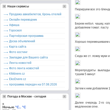
Наши сервисы
Пюрируем все это бленде
Продажа авиабилетов, бронь отелей
Онлайн переводчик
Берем небол. чашку, на
Афиша
добавляем томат. пасту
Гороскоп
Партнёрская программа
Доска объявлений
Хорошо перемешиваем и
Карта сайта
Фото хостинг
Сюда же ст. ложку муки 
Закладки для Вашего сайта
Лента новостей
Фото лента новостей
Морепродукты выклад
KMdvere.cz
тушим 5 минут
EkoDvere.cz
программа передач на 07.08.2026
Затем к ним добавляем 1
Погода в Москве - сегодня
Далее очередь 2-го со
в
медленном огне.
Ночью
°C.. °C
ветер – м/c