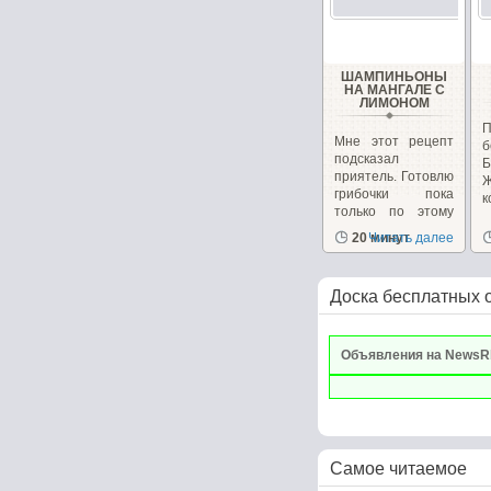
ШАМПИНЬОНЫ
НА МАНГАЛЕ С
ЛИМОНОМ
Мне этот рецепт
б
подсказал
Б
приятель. Готовлю
грибочки пока
к
только по этому
рецепту...
20 минут
Читать далее
Доска бесплатных 
Объявления на NewsR
Самое читаемое