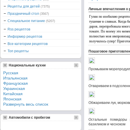
Рецепты для детей
(7375)
Личные впечатления о 
Праздничный стол
(3567)
Гуляя по изобилию рецепто
Специальное питание
тушение в сливках. Когда 
(5207)
даров, перепробовала много
Rss рецептов
томате. По моему это менее
полностью моя импровизация
Информер рецептов
получилось супер! Приготов
Все категории рецептов
Топ рецепты
Пошаговое приготовле
Национальные кухни
Промываем морепродук
Русская
Итальянская
Французская
Отвариваем в подсоленн
Украинская
Китайская
Японская
Обжариваем лук, морков
Развернуть весь список
Автомобили с пробегом
Остальные помидоры 
базиликом и чесноком