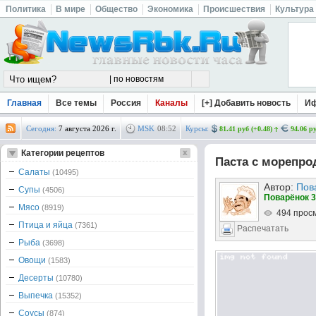
Политика
В мире
Общество
Экономика
Происшествия
Культура
Главная
Все темы
Россия
Каналы
[+] Добавить новость
И
Сегодня:
7 августа 2026 г.
MSK
08
:
52
Курсы:
81.41 руб (+0.48)
94.06 ру
Категории рецептов
Паста с морепро
Салаты
(10495)
Автор:
Пов
Супы
(4506)
Поварёнок 3
Мясо
(8919)
494 прос
Птица и яйца
(7361)
Распечатать
Рыба
(3698)
Овощи
(1583)
Десерты
(10780)
Выпечка
(15352)
Соусы
(874)