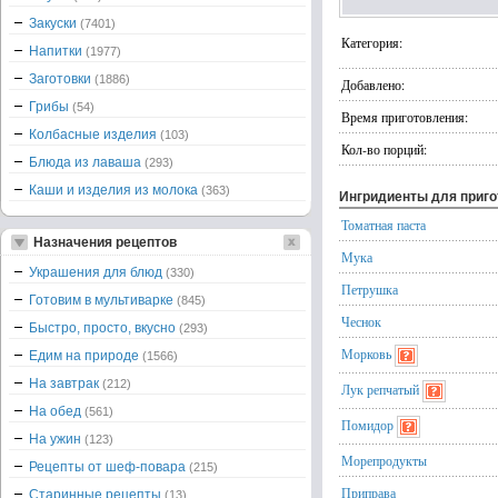
Закуски
(7401)
Категория:
Напитки
(1977)
Заготовки
(1886)
Добавлено:
Грибы
(54)
Время приготовления:
Колбасные изделия
(103)
Кол-во порций:
Блюда из лаваша
(293)
Каши и изделия из молока
(363)
Ингридиенты для приг
Томатная паста
Назначения рецептов
Мука
Украшения для блюд
(330)
Петрушка
Готовим в мультиварке
(845)
Чеснок
Быстро, просто, вкусно
(293)
Морковь
Едим на природе
(1566)
На завтрак
(212)
Лук репчатый
На обед
(561)
Помидор
На ужин
(123)
Морепродукты
Рецепты от шеф-повара
(215)
Приправа
Старинные рецепты
(13)