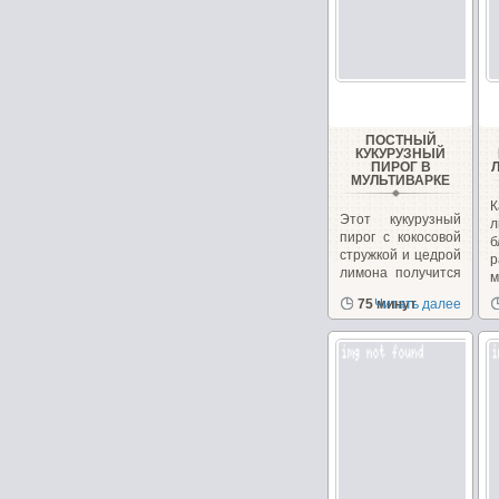
ПОСТНЫЙ
КУКУРУЗНЫЙ
ПИРОГ В
МУЛЬТИВАРКЕ
Этот кукурузный
л
пирог с кокосовой
б
стружкой и цедрой
р
лимона получится
м
в меру...
в
75 минут
Читать далее