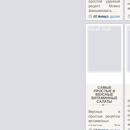
простой удачный
н
рецепт. Можно
фаршировать.....
з
40 минут
Читать далее
с
САМЫЕ
ПРОСТЫЕ И
ВКУСНЫЕ
ВИТАМИННЫЕ
САЛАТЫ
Вкусные и
р
простые рецепты
г
витаминных
в
салатов. Эти