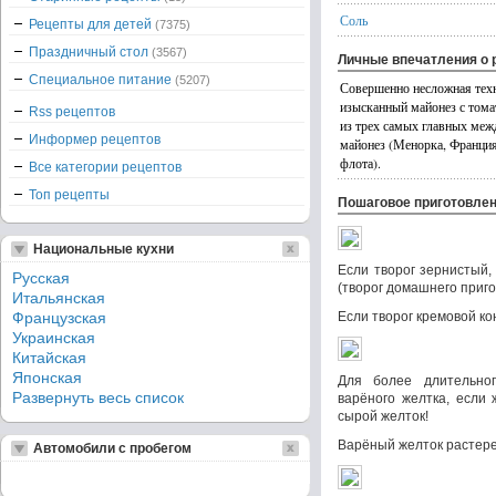
Соль
Рецепты для детей
(7375)
Праздничный стол
(3567)
Личные впечатления о 
Специальное питание
(5207)
Совершенно несложная техно
изысканный майонез с тома
Rss рецептов
из трех самых главных меж
Информер рецептов
майонез (Менорка, Франция)
флота).
Все категории рецептов
Топ рецепты
Пошаговое приготовле
Национальные кухни
Если творог зернистый, 
Русская
(творог домашнего приго
Итальянская
Французская
Если творог кремовой ко
Украинская
Китайская
Японская
Для более длительно
Развернуть весь список
варёного желтка, если 
сырой желток!
Варёный желток растерет
Автомобили с пробегом