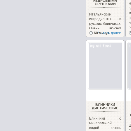
КЕДРОВЫМИ
ОРЕШКАМИ
п
Итальянские
ингредиенты в
л
русских блинчиках.
б
Очень вкусно!
Необычно, на
60 минут
Читать далее
сайте...
БЛИНЧИКИ
ДИЕТИЧЕСКИЕ
Блинчики с
минеральной
водой очень
п