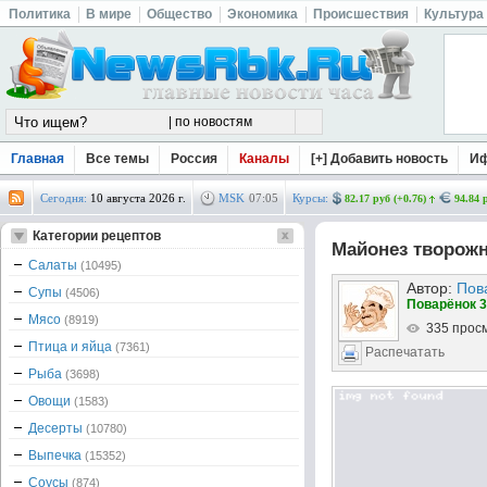
Политика
В мире
Общество
Экономика
Происшествия
Культура
Главная
Все темы
Россия
Каналы
[+] Добавить новость
И
Сегодня:
10 августа 2026 г.
MSK
07
:
05
Курсы:
82.17 руб (+0.76)
94.84 
Категории рецептов
Майонез творож
Салаты
(10495)
Автор:
Пов
Супы
(4506)
Поварёнок 3
Мясо
(8919)
335 прос
Птица и яйца
(7361)
Распечатать
Рыба
(3698)
Овощи
(1583)
Десерты
(10780)
Выпечка
(15352)
Соусы
(874)