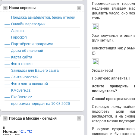
Перемешиваем творожн
Наши сервисы
медленно вливаем мас
добавить масло, оно мо
Продажа авиабилетов, бронь отелей
соль.
Онлайн переводчик
Афиша
Уже получился готовый 
Гороскоп
(или кетчуп).
Партнёрская программа
Консистенция как у обы
Доска объявлений
))).
Карта сайта
Фото хостинг
Закладки для Вашего сайта
Угощайтесь!
Лента новостей
Приятного аппетита!!!
Фото лента новостей
Хотите проверить 
KMdvere.cz
пользуетесь?
EkoDvere.cz
Способ проверки качес
программа передач на 10.08.2026
Столовую ложку майон
подогреть. Если май
распадется, и на сково
Погода в Москве - сегодня
котором можно поджари
в
В случае суррогатног
Ночью
°C.. °C
шипящая и булькающая
ветер – м/c