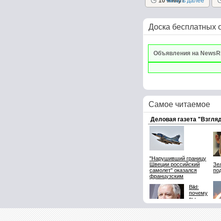
салаты очень
10 минут
Читать далее
вкусные сами...
Доска бесплатных 
Объявления на NewsR
Самое читаемое