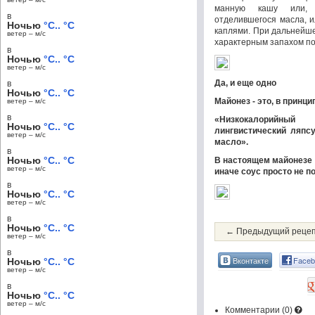
манную кашу или, 
в
отделившегося масла, 
Ночью
°C.. °C
каплями. При дальнейше
ветер – м/c
характерным запахом п
в
Ночью
°C.. °C
ветер – м/c
Да, и ещe одно
в
Ночью
°C.. °C
Майонез - это, в принц
ветер – м/c
в
«Низкокалорийный
Ночью
°C.. °C
лингвистический ляпсу
ветер – м/c
масло».
в
Ночью
°C.. °C
В настоящем майонезе 
ветер – м/c
иначе соус просто не п
в
Ночью
°C.. °C
ветер – м/c
в
Ночью
°C.. °C
← Предыдущий реце
ветер – м/c
в
Вконтакте
Faceb
Ночью
°C.. °C
ветер – м/c
в
Ночью
°C.. °C
ветер – м/c
Комментарии (
0
)