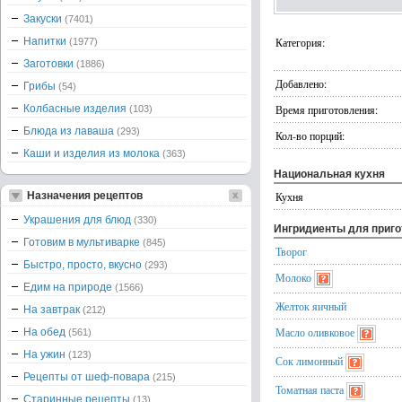
Закуски
(7401)
Напитки
Категория:
(1977)
Заготовки
(1886)
Добавлено:
Грибы
(54)
Колбасные изделия
Время приготовления:
(103)
Блюда из лаваша
(293)
Кол-во порций:
Каши и изделия из молока
(363)
Национальная кухня
Назначения рецептов
Кухня
Украшения для блюд
(330)
Ингридиенты для приг
Готовим в мультиварке
(845)
Творог
Быстро, просто, вкусно
(293)
Молоко
Едим на природе
(1566)
Желток яичный
На завтрак
(212)
Масло оливковое
На обед
(561)
На ужин
(123)
Сок лимонный
Рецепты от шеф-повара
(215)
Томатная паста
Старинные рецепты
(13)