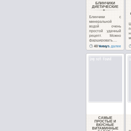
БЛИНЧИКИ
ДИЕТИЧЕСКИЕ
Блинчики с
минеральной
водой очень
п
простой удачный
н
рецепт. Можно
фаршировать.....
з
40 минут
Читать далее
с
САМЫЕ
ПРОСТЫЕ И
ВКУСНЫЕ
ВИТАМИННЫЕ