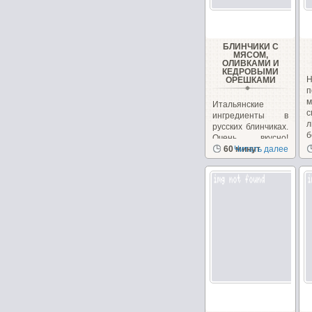
БЛИНЧИКИ С
МЯСОМ,
ОЛИВКАМИ И
КЕДРОВЫМИ
ОРЕШКАМИ
п
Итальянские
ингредиенты в
л
русских блинчиках.
б
Очень вкусно!
Необычно, на
60 минут
Читать далее
сайте...