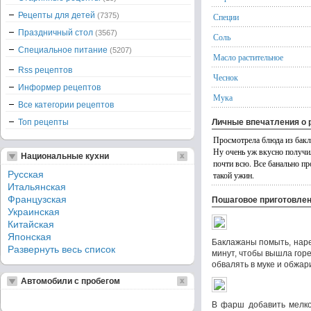
Рецепты для детей
(7375)
Специи
Праздничный стол
(3567)
Соль
Специальное питание
(5207)
Масло растительное
Rss рецептов
Чеснок
Информер рецептов
Мука
Все категории рецептов
Топ рецепты
Личные впечатления о 
Просмотрела блюда из бакл
Ну очень уж вкусно получи
Национальные кухни
почти всю. Все банально п
Русская
такой ужин.
Итальянская
Французская
Пошаговое приготовле
Украинская
Китайская
Японская
Баклажаны помыть, наре
Развернуть весь список
минут, чтобы вышла гор
обвалять в муке и обжари
Автомобили с пробегом
В фарш добавить мелко