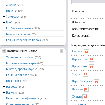
Закуски
(7401)
Напитки
Категория:
(1977)
Заготовки
(1886)
Добавлено:
Грибы
(54)
Колбасные изделия
Время приготовления:
(103)
Блюда из лаваша
(293)
Кол-во порций:
Каши и изделия из молока
(363)
Ингридиенты для приг
Назначения рецептов
Баклажан
Украшения для блюд
(330)
Фарш мясной
Готовим в мультиварке
(845)
Лук репчатый
Быстро, просто, вкусно
(293)
Морковь
Едим на природе
(1566)
На завтрак
(212)
Перец болгарский
На обед
(561)
Помидор
На ужин
(123)
Сматана
Рецепты от шеф-повара
(215)
Сыр мягкий
Старинные рецепты
(13)