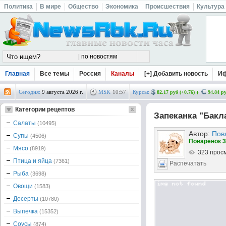
Политика
В мире
Общество
Экономика
Происшествия
Культура
Главная
Все темы
Россия
Каналы
[+] Добавить новость
И
Сегодня:
9 августа 2026 г.
MSK
10
:
57
Курсы:
82.17 руб (+0.76)
94.84 ру
Категории рецептов
Запеканка "Бакл
Салаты
(10495)
Автор:
Пов
Супы
(4506)
Поварёнок 3
Мясо
(8919)
323 прос
Птица и яйца
(7361)
Распечатать
Рыба
(3698)
Овощи
(1583)
Десерты
(10780)
Выпечка
(15352)
Соусы
(874)