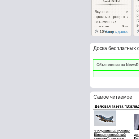
САЛАТЫ
Вкусные и
р
простые рецепты
г
витаминных
в
салатов. Эти
салаты очень
10 минут
Читать далее
вкусные сами...
Доска бесплатных 
Объявления на NewsR
Самое читаемое