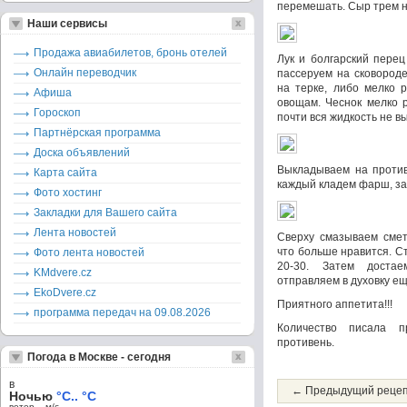
перемешать. Сыр трем н
Наши сервисы
Продажа авиабилетов, бронь отелей
Лук и болгарский перец
Онлайн переводчик
пассеруем на сковород
на терке, либо мелко 
Афиша
овощам. Чеснок мелко 
Гороскоп
почти вся жидкость не в
Партнёрская программа
Доска объявлений
Выкладываем на против
Карта сайта
каждый кладем фарш, за
Фото хостинг
Закладки для Вашего сайта
Лента новостей
Сверху смазываем смет
что больше нравится. Ст
Фото лента новостей
20-30. Затем доста
KMdvere.cz
отправляем в духовку ещ
EkoDvere.cz
Приятного аппетита!!!
программа передач на 09.08.2026
Количество писала п
противень.
Погода в Москве - сегодня
в
← Предыдущий реце
Ночью
°C.. °C
ветер – м/c